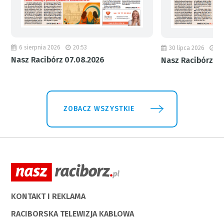
6 sierpnia 2026
20:53
30 lipca 2026
18
Nasz Racibórz 07.08.2026
Nasz Racibórz 31
ZOBACZ WSZYSTKIE
KONTAKT I REKLAMA
RACIBORSKA TELEWIZJA KABLOWA