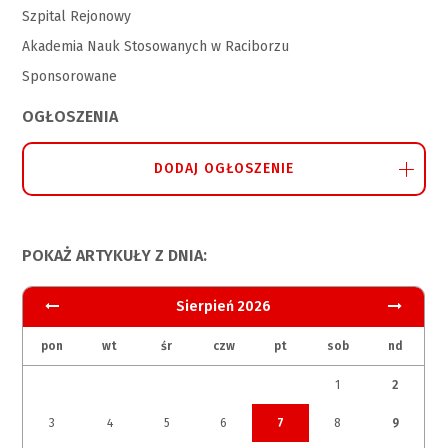
Szpital Rejonowy
Akademia Nauk Stosowanych w Raciborzu
Sponsorowane
OGŁOSZENIA
DODAJ OGŁOSZENIE
POKAŻ ARTYKUŁY Z DNIA:
Sierpień 2026
pon
wt
śr
czw
pt
sob
nd
1
2
3
4
5
6
7
8
9