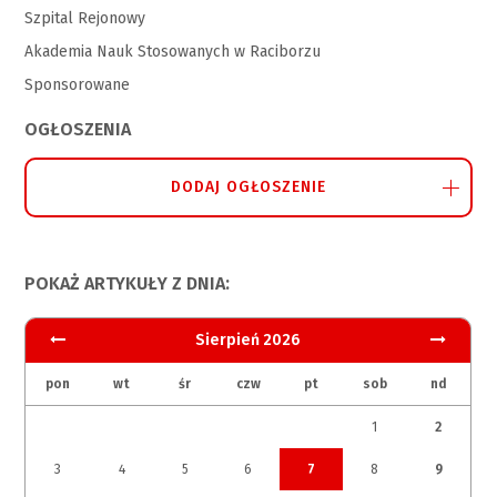
Szpital Rejonowy
Akademia Nauk Stosowanych w Raciborzu
Sponsorowane
OGŁOSZENIA
DODAJ OGŁOSZENIE
POKAŻ ARTYKUŁY Z DNIA:
Sierpień 2026
pon
wt
śr
czw
pt
sob
nd
1
2
3
4
5
6
7
8
9