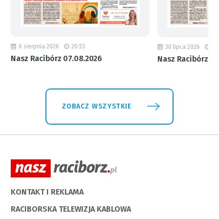
6 sierpnia 2026
20:53
30 lipca 2026
18
Nasz Racibórz 07.08.2026
Nasz Racibórz 31
ZOBACZ WSZYSTKIE
KONTAKT I REKLAMA
RACIBORSKA TELEWIZJA KABLOWA