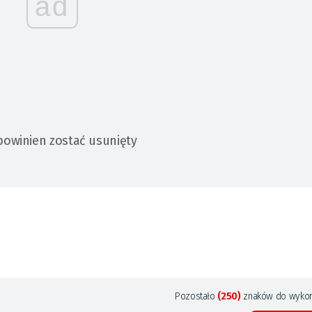
ad
powinien zostać usunięty
Pozostało
(250)
znaków do wykor