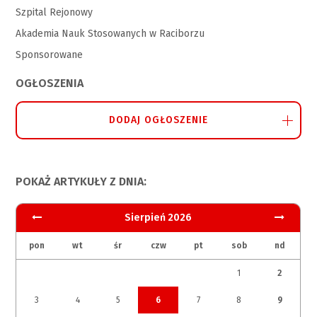
Szpital Rejonowy
Akademia Nauk Stosowanych w Raciborzu
Sponsorowane
OGŁOSZENIA
DODAJ OGŁOSZENIE
POKAŻ ARTYKUŁY Z DNIA:
Sierpień 2026
pon
wt
śr
czw
pt
sob
nd
1
2
3
4
5
6
7
8
9