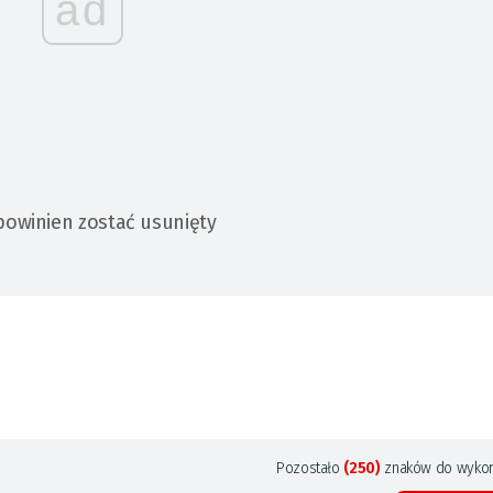
ad
powinien zostać usunięty
Pozostało
(250)
znaków do wykor