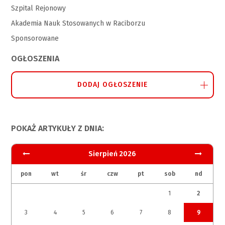
Szpital Rejonowy
Akademia Nauk Stosowanych w Raciborzu
Sponsorowane
OGŁOSZENIA
DODAJ OGŁOSZENIE
POKAŻ ARTYKUŁY Z DNIA:
Sierpień 2026
pon
wt
śr
czw
pt
sob
nd
1
2
3
4
5
6
7
8
9