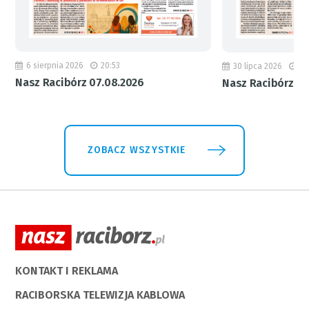
6 sierpnia 2026
20:53
30 lipca 2026
18
Nasz Racibórz 07.08.2026
Nasz Racibórz 31
ZOBACZ WSZYSTKIE
KONTAKT I REKLAMA
RACIBORSKA TELEWIZJA KABLOWA