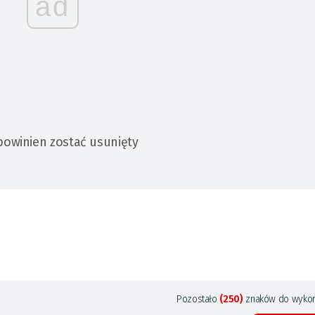
ad
powinien zostać usunięty
Pozostało
(250)
znaków do wykor