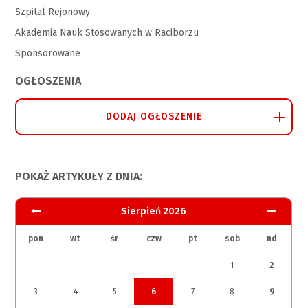
Szpital Rejonowy
Akademia Nauk Stosowanych w Raciborzu
Sponsorowane
OGŁOSZENIA
DODAJ OGŁOSZENIE
POKAŻ ARTYKUŁY Z DNIA:
Sierpień 2026
pon
wt
śr
czw
pt
sob
nd
1
2
3
4
5
6
7
8
9