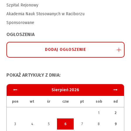
Szpital Rejonowy
Akademia Nauk Stosowanych w Raciborzu
Sponsorowane
OGŁOSZENIA
DODAJ OGŁOSZENIE
POKAŻ ARTYKUŁY Z DNIA:
Sierpień 2026
pon
wt
śr
czw
pt
sob
nd
1
2
3
4
5
6
7
8
9