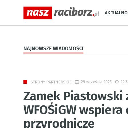
AKTUALNO
NAJNOWSZE WIADOMOŚCI
29 września 2025
12:3
STRONY PARTNERSKIE
Zamek Piastowski z
WFOŚiGW wspiera e
przyrodnicze