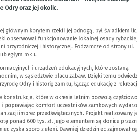
 Odry oraz jej okolic.
ej głównym korytem rzeki i jej odnogą, był świadkiem li
eki obserwował funkcjonowanie lokalnej osady rybackiej.
i przyrodniczej i historycznej. Podzamcze od strony ul.
 ubiegłym roku.
ormacyjnych i urządzeń edukacyjnych, które zostaną
odnim, w sąsiedztwie placu zabaw. Dzięki temu odwiedz
rodę Odry i historię zamku, łącząc edukację z rekreacj
ne konstrukcje, które w okresie letnim pozwolą częściow
eń i poprawiając komfort uczestników zamkowych wydarz
nizacji imprez przedświątecznych. Projekt realizowany j
otę ponad 600 tys. zł. Jego elementem są donice przez
niec zyska sporo zieleni. Dawniej dziedziniec zajmował o