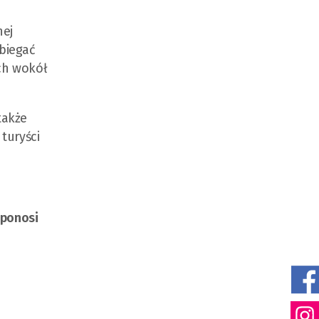
nej
ubiegać
ch wokół
także
 turyści
 ponosi