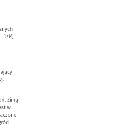
cznych
 Dziś,
ający
ą.
o
eń. Zimą
est w
naczone
gród