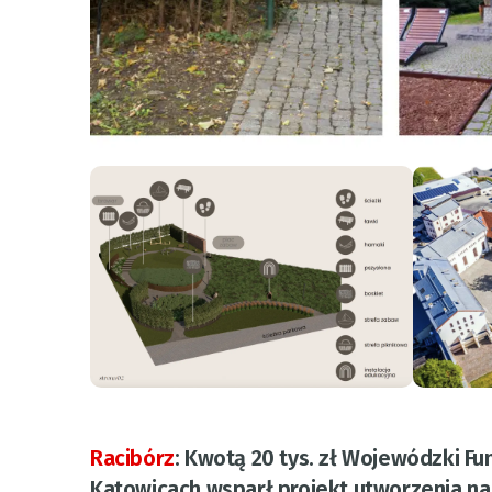
Racibórz
:
Kwotą 20 tys. zł Wojewódzki F
Katowicach wsparł projekt utworzenia n