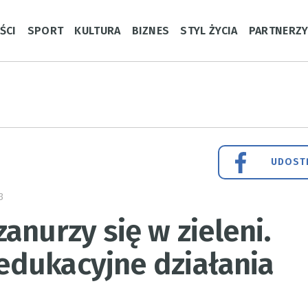
ŚCI
SPORT
KULTURA
BIZNES
STYL ŻYCIA
PARTNERZ
UDOSTĘ
3
anurzy się w zieleni.
dukacyjne działania