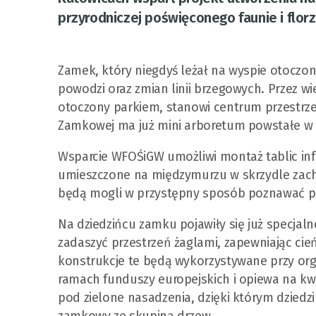
przyrodniczej poświęconego faunie i florze
Zamek, który niegdyś leżał na wyspie otoczon
powodzi oraz zmian linii brzegowych. Przez wi
otoczony parkiem, stanowi centrum przestrzen
Zamkowej ma już mini arboretum powstałe w
Wsparcie WFOŚiGW umożliwi montaż tablic inf
umieszczone na międzymurzu w skrzydle zach
będą mogli w przystępny sposób poznawać przy
Na dziedzińcu zamku pojawiły się już specjal
zadaszyć przestrzeń żaglami, zapewniając ci
konstrukcje te będą wykorzystywane przy orga
ramach funduszy europejskich i opiewa na kw
pod zielone nasadzenia, dzięki którym dziedzi