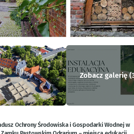
Zobacz galerię (
undusz Ochrony Środowiska i Gospodarki Wodnej w
a Zamku Pastowskim Odrarium – miejsca edukacji