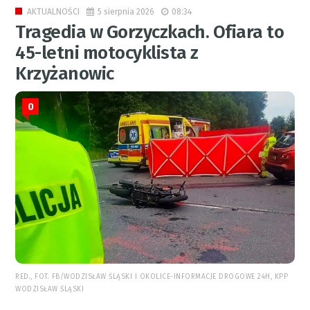
5 sierpnia 2026
08:34
AKTUALNOŚCI
Tragedia w Gorzyczkach. Ofiara to
45-letni motocyklista z
Krzyżanowic
0
RED., FOT. FB/WODZISŁAW ŚLĄSKI I OKOLICE-INFORMACJE DROGOWE 24H, KPP
WODZISŁAW ŚLĄSKI