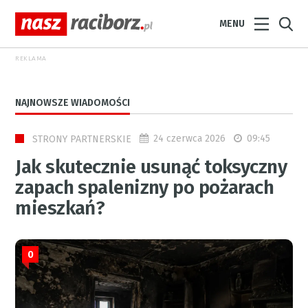
MENU
REKLAMA
NAJNOWSZE WIADOMOŚCI
24 czerwca 2026
09:45
STRONY PARTNERSKIE
Jak skutecznie usunąć toksyczny
zapach spalenizny po pożarach
mieszkań?
0