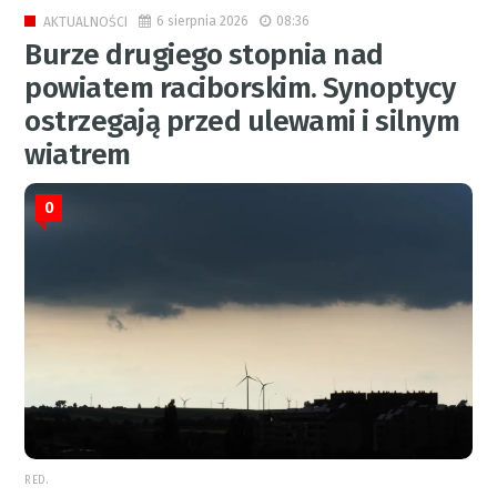
6 sierpnia 2026
08:36
AKTUALNOŚCI
Burze drugiego stopnia nad
powiatem raciborskim. Synoptycy
ostrzegają przed ulewami i silnym
wiatrem
0
RED.