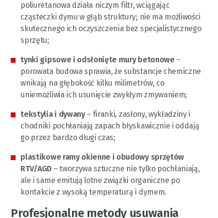
poliuretanowa działa niczym filtr, wciągając
cząsteczki dymu w głąb struktury; nie ma możliwości
skutecznego ich oczyszczenia bez specjalistycznego
sprzętu;
tynki gipsowe i odsłonięte mury betonowe
–
porowata budowa sprawia, że substancje chemiczne
wnikają na głębokość kilku milimetrów, co
uniemożliwia ich usunięcie zwykłym zmywaniem;
tekstylia i dywany
– firanki, zasłony, wykładziny i
chodniki pochłaniają zapach błyskawicznie i oddają
go przez bardzo długi czas;
plastikowe ramy okienne i obudowy sprzętów
RTV/AGD
– tworzywa sztuczne nie tylko pochłaniają,
ale i same emitują lotne związki organiczne po
kontakcie z wysoką temperaturą i dymem.
Profesjonalne metody usuwania