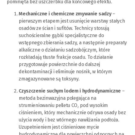
pominięta bez uszczerbku dla końcowego efektu.
Mechaniczne i chemiczne zmywanie sadzy
–
pierwszym etapem jest usunięcie warstwy stałych
osadów ze ścian i sufitów. Technicy stosują
suchościeralne gąbki specjalistyczne do
wstępnego zbierania sadzy, a następnie preparaty
alkaliczne o działaniu sadzobójczym, które
rozkładają tłuste frakcje osadu. To działanie
przygotowuje powierzchnie do dalszej
dekontaminacji i eliminuje nośnik, w którym
zmagazynowane są toksyny.
Czyszczenie suchym lodem i hydrodynamiczne
–
metoda bezinwazyjna polegająca na
strumieniowaniu pelletu CO₂ pod wysokim
ciśnieniem, który mechanicznie odrywa osady bez
użycia wody i bez wtórnego nawilżania podłoża.
Uzupełnieniem jest ciśnieniowe mycie
hydrodynamiczne dla powierzchni odpornych na