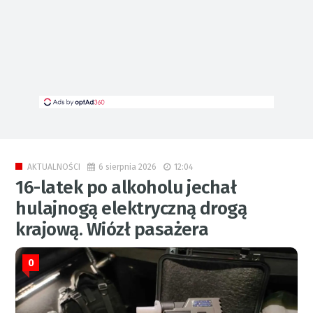
6 sierpnia 2026
12:04
AKTUALNOŚCI
16-latek po alkoholu jechał
hulajnogą elektryczną drogą
krajową. Wiózł pasażera
0