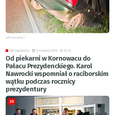
KPP RACIBÓRZ
6 sierpnia 2026
22:43
AKTUALNOŚCI
Od piekarni w Kornowacu do
Pałacu Prezydenckiego. Karol
Nawrocki wspomniał o raciborskim
wątku podczas rocznicy
prezydentury
20