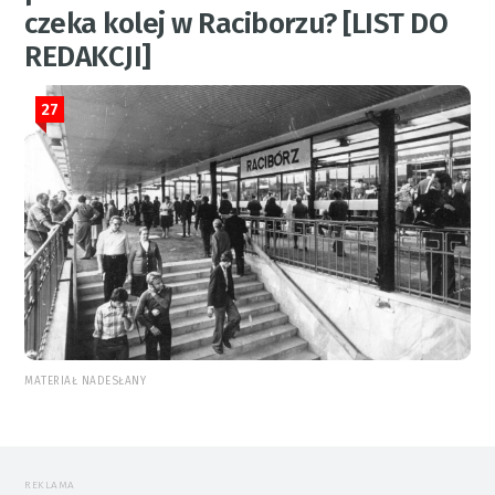
czeka kolej w Raciborzu? [LIST DO
REDAKCJI]
27
MATERIAŁ NADESŁANY
REKLAMA