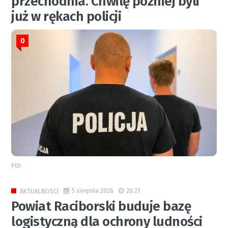
przechodnia. Chwilę później byli
już w rękach policji
0
RED.
5 sierpnia 2026
20:21
AKTUALNOŚCI
Powiat Raciborski buduje bazę
logistyczną dla ochrony ludności