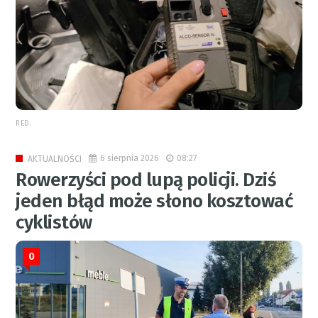
RED.
6 sierpnia 2026
08:27
AKTUALNOŚCI
Rowerzyści pod lupą policji. Dziś
jeden błąd może słono kosztować
cyklistów
0