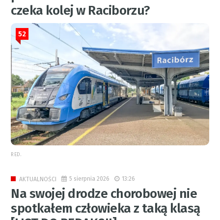
czeka kolej w Raciborzu?
52
RED.
5 sierpnia 2026
13:26
AKTUALNOŚCI
Na swojej drodze chorobowej nie
spotkałem człowieka z taką klasą