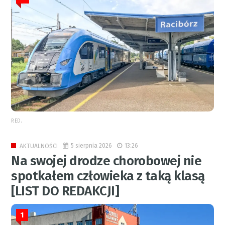
RED.
5 sierpnia 2026
13:26
AKTUALNOŚCI
Na swojej drodze chorobowej nie
spotkałem człowieka z taką klasą
[LIST DO REDAKCJI]
1