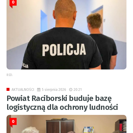
0
RED.
5 sierpnia 2026
20:21
AKTUALNOŚCI
Powiat Raciborski buduje bazę
logistyczną dla ochrony ludności
0