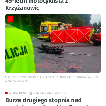
45-letni motocyklista z
Krzyżanowic
0
RED., FOT. FB/WODZISŁAW ŚLĄSKI I OKOLICE-INFORMACJE DROGOWE 24H, KPP
WODZISŁAW ŚLĄSKI
6 sierpnia 2026
08:36
AKTUALNOŚCI
Burze drugiego stopnia nad