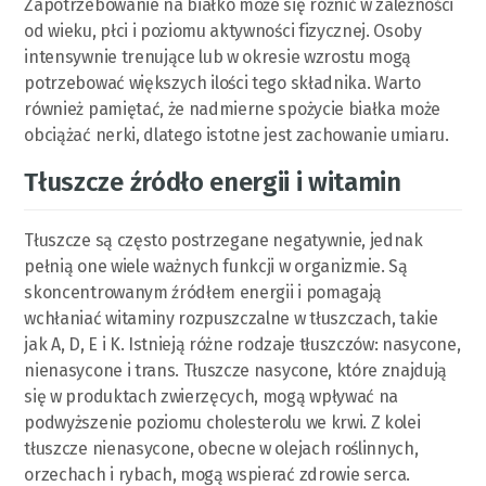
Zapotrzebowanie na białko może się różnić w zależności
od wieku, płci i poziomu aktywności fizycznej. Osoby
intensywnie trenujące lub w okresie wzrostu mogą
potrzebować większych ilości tego składnika. Warto
również pamiętać, że nadmierne spożycie białka może
obciążać nerki, dlatego istotne jest zachowanie umiaru.
Tłuszcze źródło energii i witamin
Tłuszcze są często postrzegane negatywnie, jednak
pełnią one wiele ważnych funkcji w organizmie. Są
skoncentrowanym źródłem energii i pomagają
wchłaniać witaminy rozpuszczalne w tłuszczach, takie
jak A, D, E i K. Istnieją różne rodzaje tłuszczów: nasycone,
nienasycone i trans. Tłuszcze nasycone, które znajdują
się w produktach zwierzęcych, mogą wpływać na
podwyższenie poziomu cholesterolu we krwi. Z kolei
tłuszcze nienasycone, obecne w olejach roślinnych,
orzechach i rybach, mogą wspierać zdrowie serca.