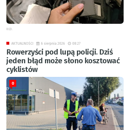
RED.
6 sierpnia 2026
08:27
AKTUALNOŚCI
Rowerzyści pod lupą policji. Dziś
jeden błąd może słono kosztować
cyklistów
0