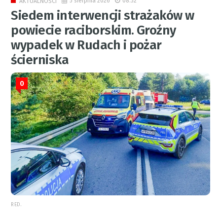
5 sierpnia 2026
08:52
AKTUALNOŚCI
Siedem interwencji strażaków w
powiecie raciborskim. Groźny
wypadek w Rudach i pożar
ścierniska
0
RED.