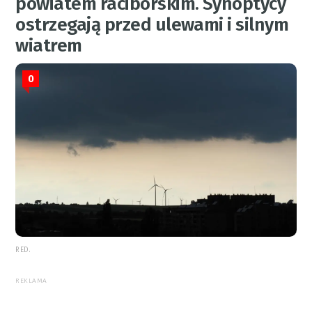
powiatem raciborskim. Synoptycy
ostrzegają przed ulewami i silnym
wiatrem
0
RED.
REKLAMA