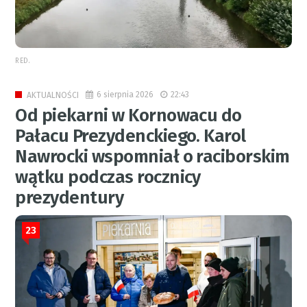
RED.
6 sierpnia 2026
22:43
AKTUALNOŚCI
Od piekarni w Kornowacu do
Pałacu Prezydenckiego. Karol
Nawrocki wspomniał o raciborskim
wątku podczas rocznicy
prezydentury
23