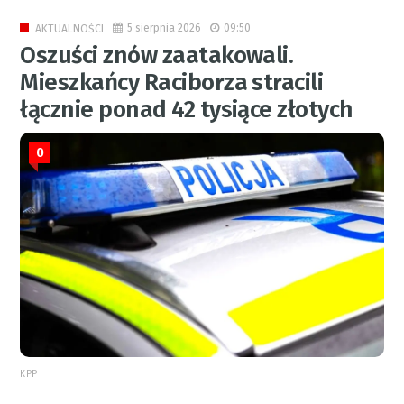
5 sierpnia 2026
09:50
AKTUALNOŚCI
Oszuści znów zaatakowali.
Mieszkańcy Raciborza stracili
łącznie ponad 42 tysiące złotych
0
KPP