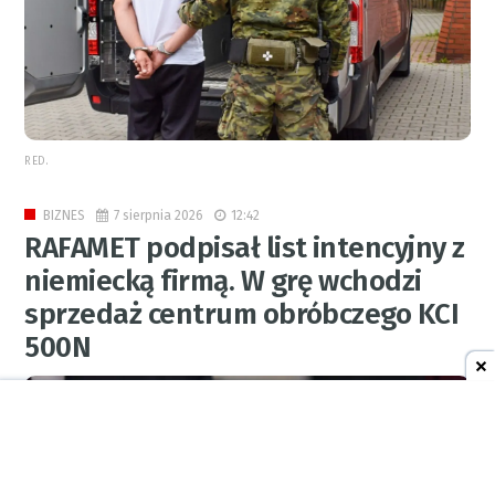
RED.
7 sierpnia 2026
12:42
BIZNES
RAFAMET podpisał list intencyjny z
niemiecką firmą. W grę wchodzi
sprzedaż centrum obróbczego KCI
500N
0