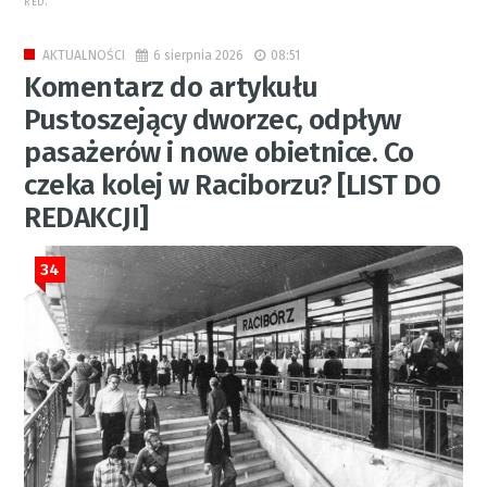
RED.
6 sierpnia 2026
08:51
AKTUALNOŚCI
Komentarz do artykułu
Pustoszejący dworzec, odpływ
pasażerów i nowe obietnice. Co
czeka kolej w Raciborzu? [LIST DO
REDAKCJI]
34