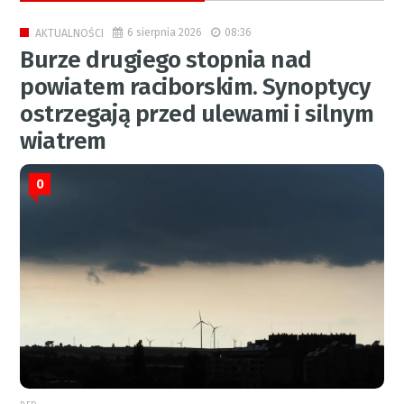
6 sierpnia 2026
08:36
AKTUALNOŚCI
Burze drugiego stopnia nad
powiatem raciborskim. Synoptycy
ostrzegają przed ulewami i silnym
wiatrem
0