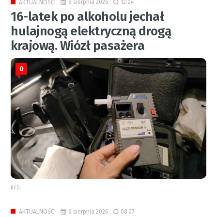
6 sierpnia 2026
12:04
AKTUALNOŚCI
16-latek po alkoholu jechał
hulajnogą elektryczną drogą
krajową. Wiózł pasażera
0
RED.
6 sierpnia 2026
08:27
AKTUALNOŚCI