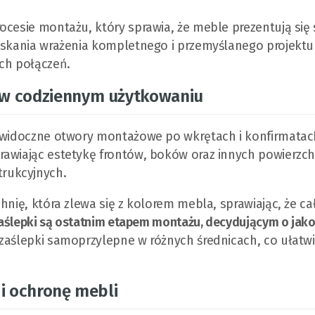
cesie montażu, który sprawia, że meble prezentują się s
zyskania wrażenia kompletnego i przemyślanego projektu
ych połączeń.
 w codziennym użytkowaniu
ę widoczne otwory montażowe po wkrętach i konfirmatac
awiając estetykę frontów, boków oraz innych powierzch
rukcyjnych.
hnię, która zlewa się z kolorem mebla, sprawiając, że ca
aślepki są ostatnim etapem montażu, decydującym o jako
zaślepki samoprzylepne w różnych średnicach, co ułatwi
 i ochronę mebli