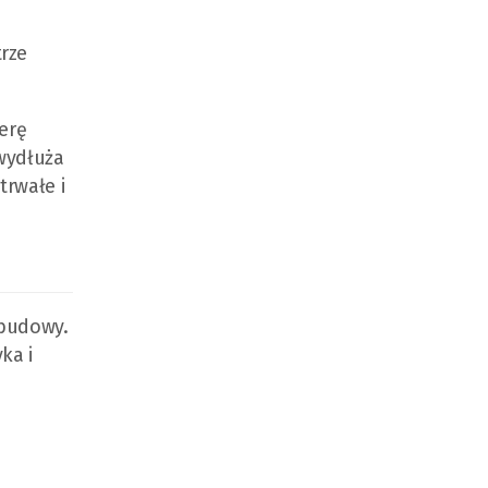
rze
erę
wydłuża
rwałe i
abudowy.
ka i