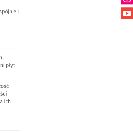
pójnie i
h.
ni płyt
łość
ści
a ich