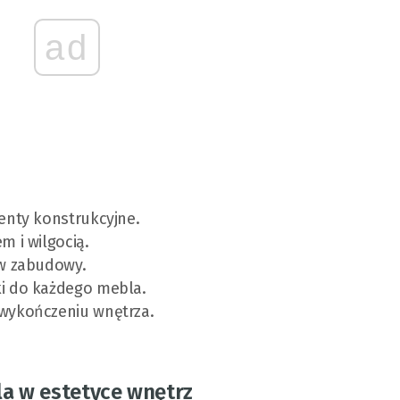
ad
enty konstrukcyjne.
m i wilgocią.
ów zabudowy.
i do każdego mebla.
wykończeniu wnętrza.
la w estetyce wnętrz