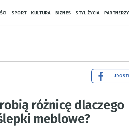
ŚCI
SPORT
KULTURA
BIZNES
STYL ŻYCIA
PARTNERZ
UDOSTĘ
 robią różnicę dlaczego
ślepki meblowe?