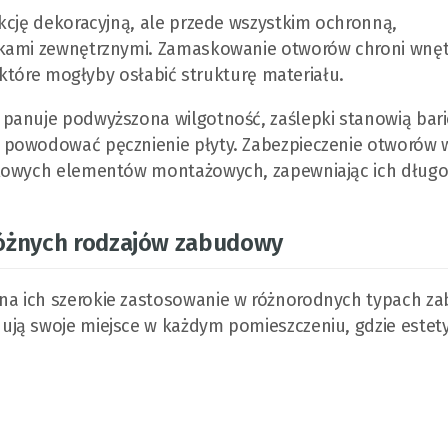
kcję dekoracyjną, ale przede wszystkim ochronną,
ikami zewnętrznymi. Zamaskowanie otworów chroni wnęt
, które mogłyby osłabić strukturę materiału.
panuje podwyższona wilgotność, zaślepki stanowią bari
 powodować pęcznienie płyty. Zabezpieczenie otworów 
alowych elementów montażowych, zapewniając ich długot
różnych rodzajów zabudowy
a ich szerokie zastosowanie w różnorodnych typach z
ją swoje miejsce w każdym pomieszczeniu, gdzie estety