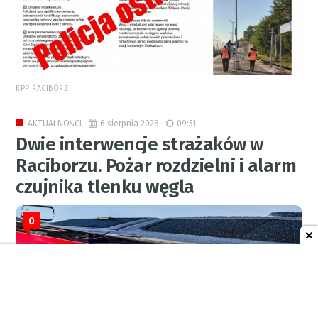
KPP RACIBÓRZ
6 sierpnia 2026
09:51
AKTUALNOŚCI
Dwie interwencje strażaków w
Raciborzu. Pożar rozdzielni i alarm
czujnika tlenku węgla
0