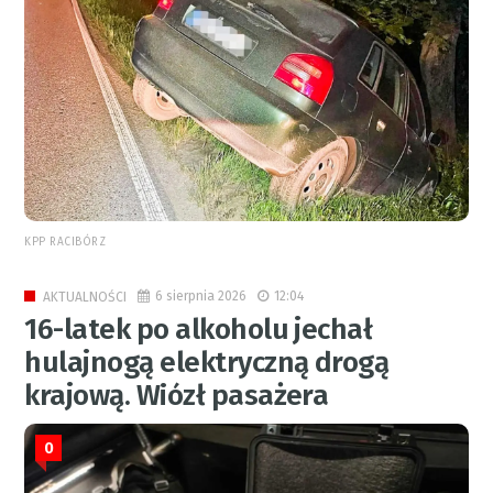
KPP RACIBÓRZ
6 sierpnia 2026
12:04
AKTUALNOŚCI
16-latek po alkoholu jechał
hulajnogą elektryczną drogą
krajową. Wiózł pasażera
0