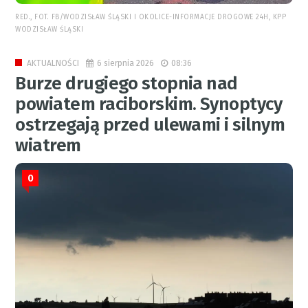
RED., FOT. FB/WODZISŁAW ŚLĄSKI I OKOLICE-INFORMACJE DROGOWE 24H, KPP
WODZISŁAW ŚLĄSKI
6 sierpnia 2026
08:36
AKTUALNOŚCI
Burze drugiego stopnia nad
powiatem raciborskim. Synoptycy
ostrzegają przed ulewami i silnym
wiatrem
0