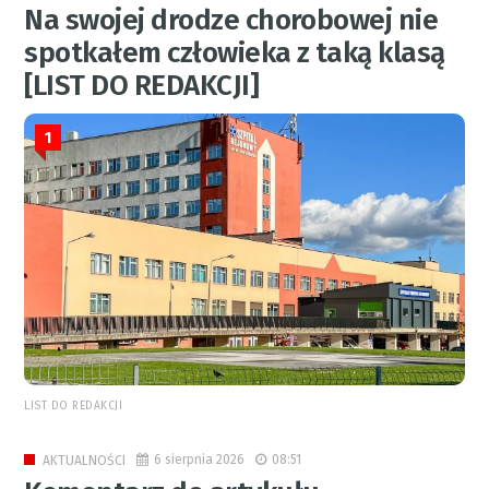
Na swojej drodze chorobowej nie
spotkałem człowieka z taką klasą
[LIST DO REDAKCJI]
1
LIST DO REDAKCJI
6 sierpnia 2026
08:51
AKTUALNOŚCI