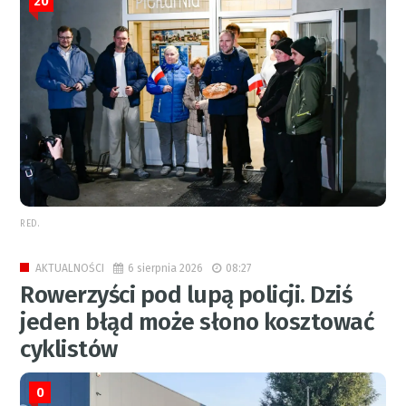
20
RED.
6 sierpnia 2026
08:27
AKTUALNOŚCI
Rowerzyści pod lupą policji. Dziś
jeden błąd może słono kosztować
cyklistów
0