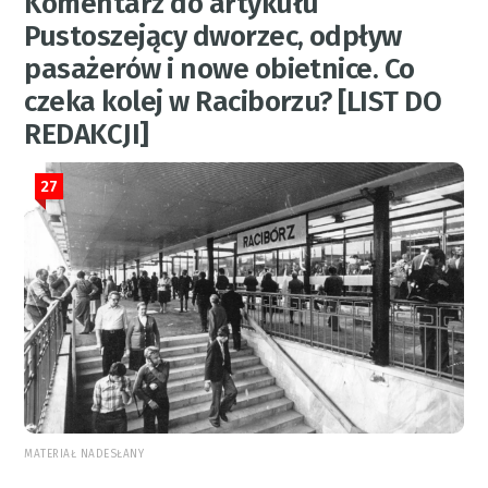
Komentarz do artykułu
Pustoszejący dworzec, odpływ
pasażerów i nowe obietnice. Co
czeka kolej w Raciborzu? [LIST DO
REDAKCJI]
27
MATERIAŁ NADESŁANY