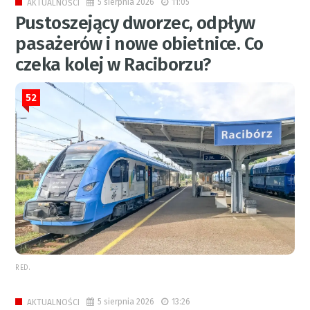
5 sierpnia 2026
11:05
AKTUALNOŚCI
Pustoszejący dworzec, odpływ
pasażerów i nowe obietnice. Co
czeka kolej w Raciborzu?
52
RED.
5 sierpnia 2026
13:26
AKTUALNOŚCI