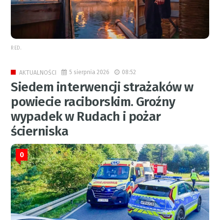
RED.
5 sierpnia 2026
08:52
AKTUALNOŚCI
Siedem interwencji strażaków w
powiecie raciborskim. Groźny
wypadek w Rudach i pożar
ścierniska
0