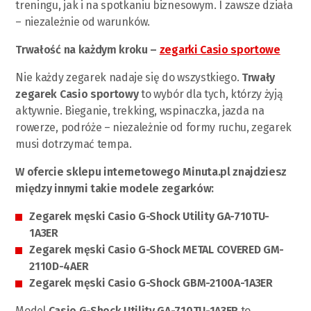
treningu, jak i na spotkaniu biznesowym. I zawsze działa
– niezależnie od warunków.
Trwałość na każdym kroku –
zegarki Casio sportowe
Nie każdy zegarek nadaje się do wszystkiego.
Trwały
zegarek Casio sportowy
to wybór dla tych, którzy żyją
aktywnie. Bieganie, trekking, wspinaczka, jazda na
rowerze, podróże – niezależnie od formy ruchu, zegarek
musi dotrzymać tempa.
W ofercie sklepu internetowego Minuta.pl znajdziesz
między innymi takie modele zegarków:
Zegarek męski Casio G-Shock Utility GA-710TU-
1A3ER
Zegarek męski Casio G-Shock METAL COVERED GM-
2110D-4AER
Zegarek męski Casio G-Shock GBM-2100A-1A3ER
Model
Casio G-Shock Utility GA-710TU-1A3ER
to