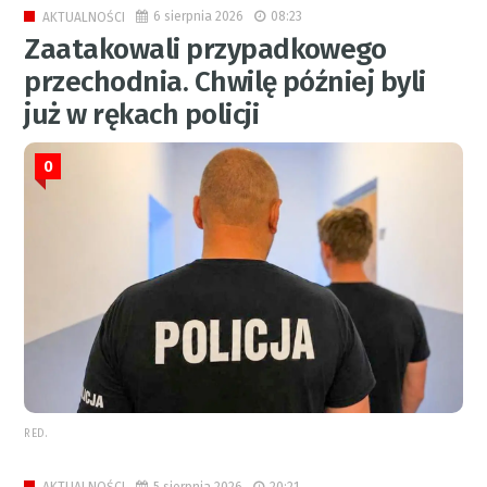
6 sierpnia 2026
08:23
AKTUALNOŚCI
Zaatakowali przypadkowego
przechodnia. Chwilę później byli
już w rękach policji
0
RED.
5 sierpnia 2026
20:21