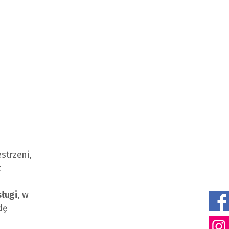
strzeni,
t
ługi
, w
dę