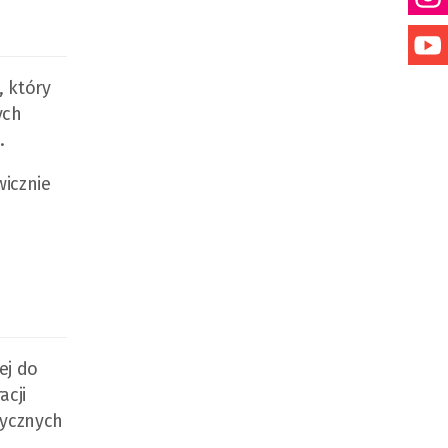
, który
ych
.
wicznie
ej do
acji
tycznych