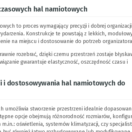
czasowych hal namiotowych
ch to proces wymagający precyzji i dobrej organizacji
ydarzenia. Konstrukcje te powstają z lekkich, modułow
żenie na miejscu i dostosowanie do potrzeb organizatora
wnie rozebrać, dzięki czemu przestrzeń zostaje błyska
wiązanie gwarantuje elastyczność, oszczędność czasu i
ji i dostosowywania hal namiotowych do
h umożliwia stworzenie przestrzeni idealnie dopasowan
tępne opcje obejmują różnorodność rozmiarów, konfigur
in.: oświetlenia, systemów klimatyzacji, czy specjalis
ą być również łatwo rozbudowywane lub modyfikowane.