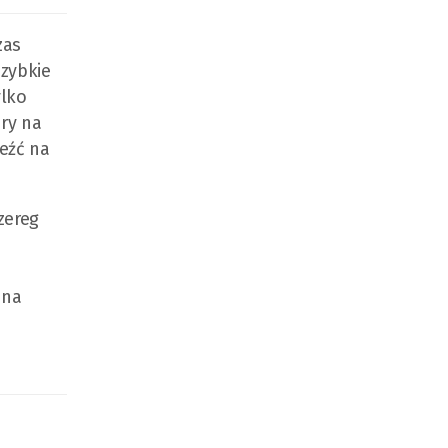
zas
szybkie
ylko
ry na
eźć na
zereg
 na