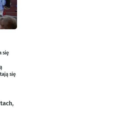
 się
ą
ają się
tach,