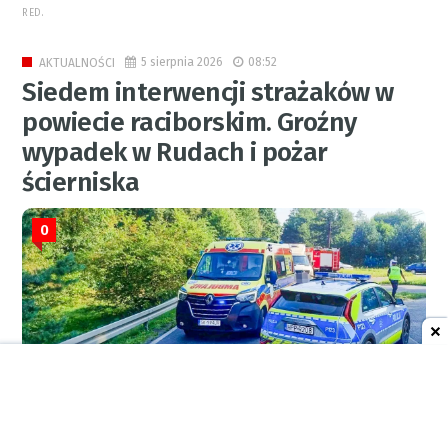
RED.
5 sierpnia 2026
08:52
AKTUALNOŚCI
Siedem interwencji strażaków w
powiecie raciborskim. Groźny
wypadek w Rudach i pożar
ścierniska
0