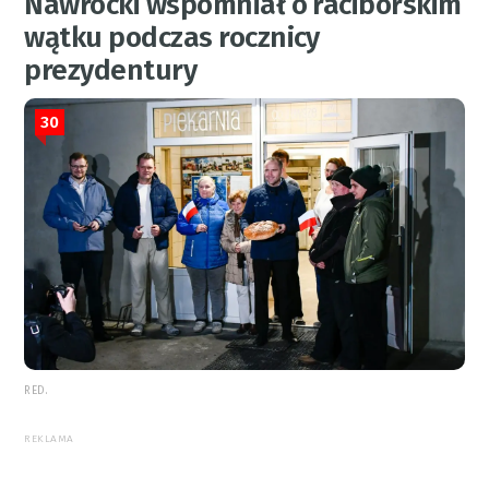
Nawrocki wspomniał o raciborskim
wątku podczas rocznicy
prezydentury
30
RED.
REKLAMA