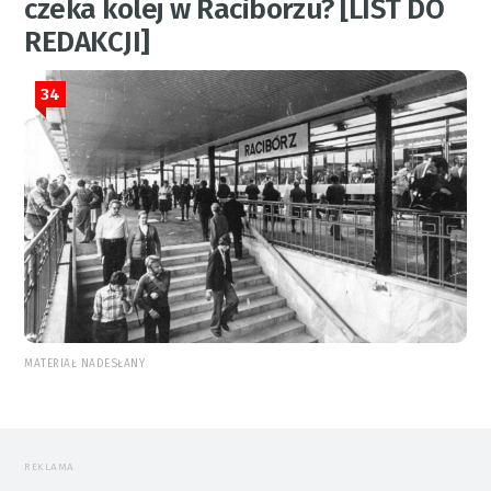
czeka kolej w Raciborzu? [LIST DO
REDAKCJI]
34
MATERIAŁ NADESŁANY
REKLAMA