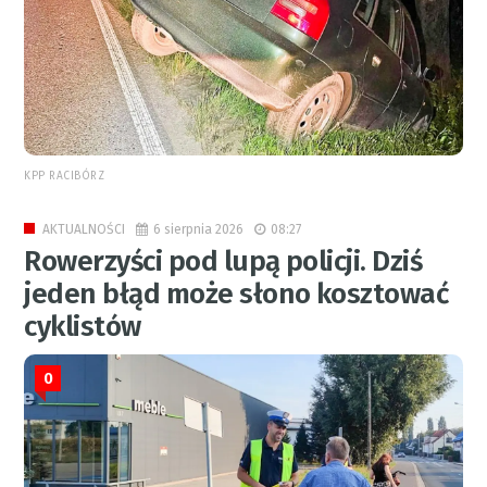
KPP RACIBÓRZ
6 sierpnia 2026
08:27
AKTUALNOŚCI
Rowerzyści pod lupą policji. Dziś
jeden błąd może słono kosztować
cyklistów
0