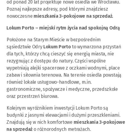
od ponad 20 lat projektuje nowe osiedla we Wrocławiu.
Poznaj najlepsze adresy, pod którymi znajdziesz
nowoczesne
mieszkania 3-pokojowe na sprzedaż.
Lokum Porto – miejski rytm życia nad spokojną Odrą
Położone na Starym Mieście w bezpośrednim
sąsiedztwie Odry
Lokum Porto
to wymarzona przystań
dla tych, którzy chcą cieszyć się energią miasta, nie
rezygnując z dostępu do natury. Części wspólne
wypełniają alejki spacerowe z oczkami wodnymi, place
zabaw i siłownia terenowa. Na terenie osiedla powstają
również lokale usługowo-handlowe, m.in.
gastronomiczne, spożywcze i medyczne, przedszkole
oraz przestrzeń biurowa.
Kolejnym wyróżnikiem inwestycji Lokum Porto są
budynki z jasnymi elewacjami i dużymi przeszkleniami.
Znajdują się w nich komfortowe
mieszkania 3-pokojowe
na sprzedaż
o różnorodnych metrażach.