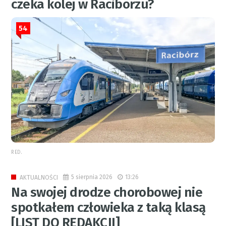
czeka kolej w Raciborzu?
54
RED.
5 sierpnia 2026
13:26
AKTUALNOŚCI
Na swojej drodze chorobowej nie
spotkałem człowieka z taką klasą
[LIST DO REDAKCJI]