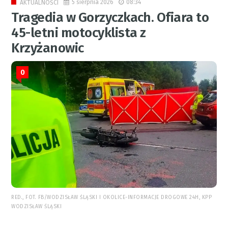
5 sierpnia 2026
08:34
AKTUALNOŚCI
Tragedia w Gorzyczkach. Ofiara to
45-letni motocyklista z
Krzyżanowic
0
RED., FOT. FB/WODZISŁAW ŚLĄSKI I OKOLICE-INFORMACJE DROGOWE 24H, KPP
WODZISŁAW ŚLĄSKI