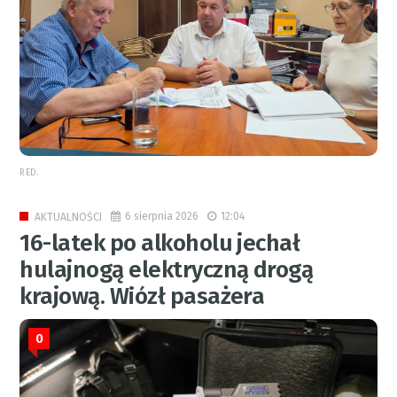
RED.
6 sierpnia 2026
12:04
AKTUALNOŚCI
16-latek po alkoholu jechał
hulajnogą elektryczną drogą
krajową. Wiózł pasażera
0