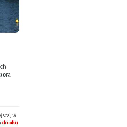
ich
 pora
jsca, w
w
domku