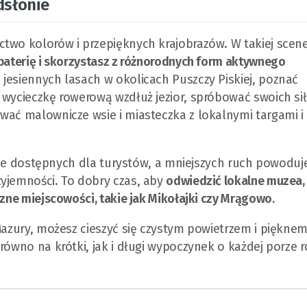
dsłonie
two kolorów i przepięknych krajobrazów. W takiej scener
baterię i skorzystasz z różnorodnych form aktywnego
jesiennych lasach w okolicach Puszczy Piskiej, poznać
 wycieczkę rowerową wzdłuż jezior, spróbować swoich si
wać malownicze wsie i miasteczka z lokalnymi targami i
szcze dostępnych dla turystów, a mniejszych ruch powoduje
zyjemności. To dobry czas, aby
odwiedzić lokalne muzea,
czne miejscowości, takie jak Mikołajki czy Mrągowo.
 Mazury, możesz cieszyć się czystym powietrzem i piękne
równo na krótki, jak i długi wypoczynek o każdej porze r