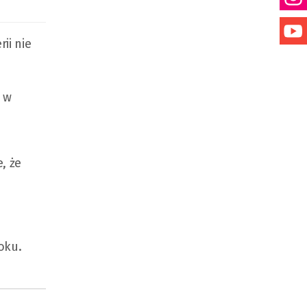
ii nie
ł w
, że
m
oku.