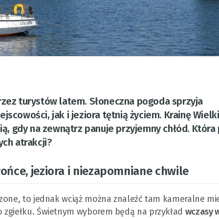
rzez turystów latem. Słoneczna pogoda sprzyja
scowości, jak i jeziora tętnią życiem. Krainę Wielk
nią, gdy na zewnątrz panuje przyjemny chłód. Która
ych atrakcji?
ońce, jeziora i niezapomniane chwile
czone, to jednak wciąż można znaleźć tam kameralne mie
o zgiełku. Świetnym wyborem będą na przykład
wczasy 