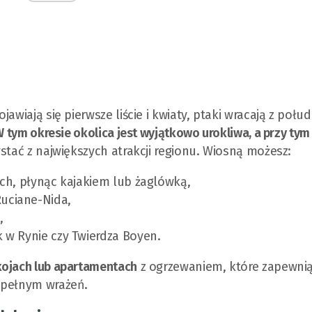
awiają się pierwsze liście i kwiaty, ptaki wracają z połud
 tym okresie okolica jest wyjątkowo urokliwa, a przy tym
tać z największych atrakcji regionu. Wiosną możesz:
ich, płynąc kajakiem lub żaglówką,
Ruciane-Nida,
,
k w Rynie czy Twierdza Boyen.
kojach lub apartamentach
z ogrzewaniem, które zapewni
 pełnym wrażeń.