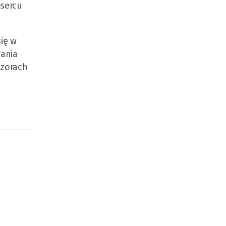
sercu
się w
ania
czorach