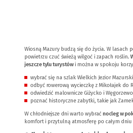
Wiosną Mazury budzą się do życia. W lasach poj
powietrzu czuć świeżą wilgoć i zapach roślin.
W
jeszcze tylu turystów
i można w spokoju korzys
wybrać się na szlak Wielkich Jezior Mazursk
odbyć rowerową wycieczkę z Mikołajek do 
odwiedzić malownicze Giżycko i Węgorzewo
poznać historyczne zabytki, takie jak Zame
W chłodniejsze dni warto wybrać
nocleg w po
komfort i przytulną atmosferę po całym dniu