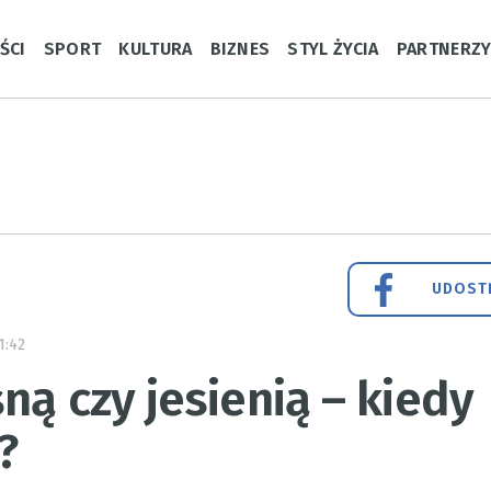
ŚCI
SPORT
KULTURA
BIZNES
STYL ŻYCIA
PARTNERZ
UDOSTĘ
1:42
ną czy jesienią – kiedy
?