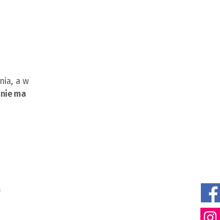
nia, a w
 nie ma
ą