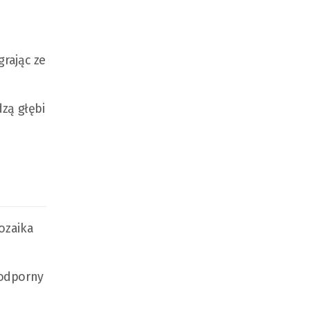
grając ze
dzą głębi
mozaika
oodporny