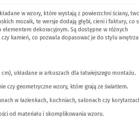
układane w wzory, które wystają z powierzchni ściany, tw
kich mozaik, te wersje dodają głębi, cieni i faktury, co 
wnym elementem dekoracyjnym. Są dostępne w różnych
al czy kamień, co pozwala dopasować je do stylu wnętrza
5 cm), układane w arkuszach dla łatwiejszego montażu.
linie czy geometryczne wzory, które grają ze światłem.
anach w łazienkach, kuchniach, salonach czy korytarzac
ności od materiału i skomplikowania wzoru.