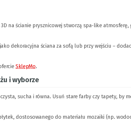
3D na ścianie prysznicowej stworzą spa-like atmosferę, 
jako dekoracyjna ściana za sofą lub przy wejściu – doda
ofercie
SklepMo
.
żu i wyborze
 czysta, sucha i równa. Usuń stare farby czy tapety, by 
o płytek, dostosowanego do materiału mozaiki (np. wod