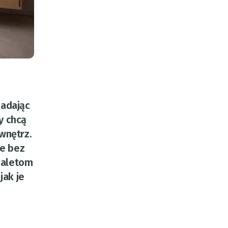
nadając
y chcą
wnętrz.
je bez
 zaletom
jak je