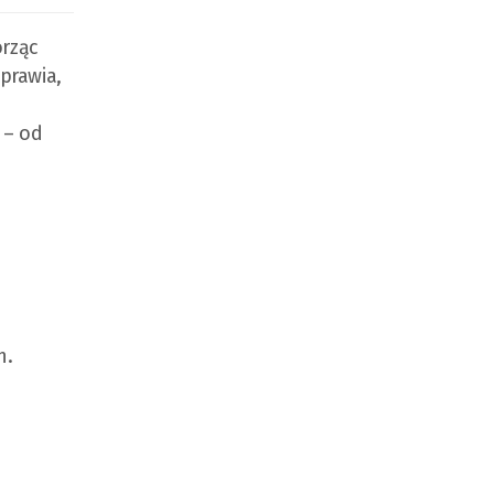
orząc
sprawia,
 – od
h.