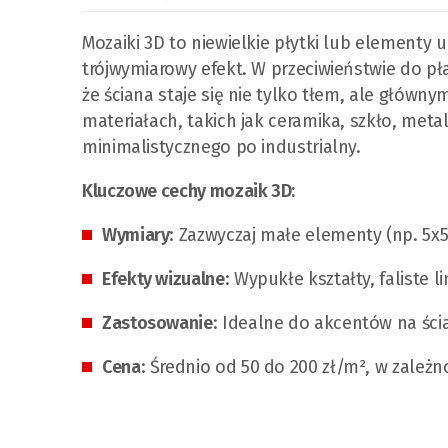
Mozaiki 3D to niewielkie płytki lub elementy 
trójwymiarowy efekt. W przeciwieństwie do płas
że ściana staje się nie tylko tłem, ale głó
materiałach, takich jak ceramika, szkło, met
minimalistycznego po industrialny.
Kluczowe cechy mozaik 3D:
Wymiary
: Zazwyczaj małe elementy (np. 5x
Efekty wizualne
: Wypukłe kształty, faliste 
Zastosowanie
: Idealne do akcentów na ści
Cena
: Średnio od 50 do 200 zł/m², w zależ