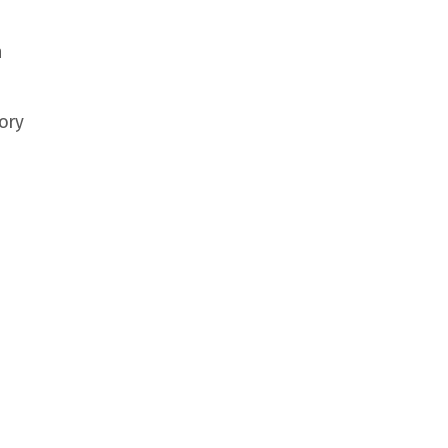
h
ory