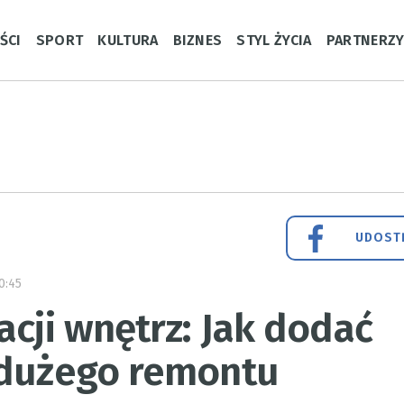
ŚCI
SPORT
KULTURA
BIZNES
STYL ŻYCIA
PARTNERZ
UDOSTĘ
0:45
acji wnętrz: Jak dodać
 dużego remontu