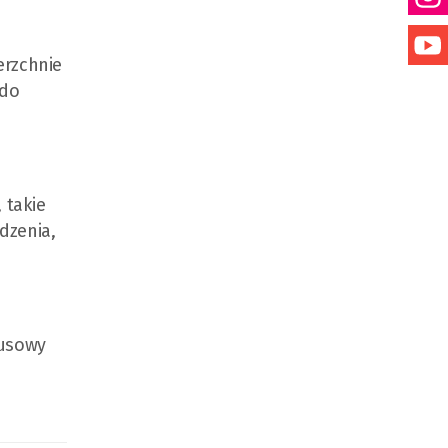
erzchnie
 do
 takie
dzenia,
susowy