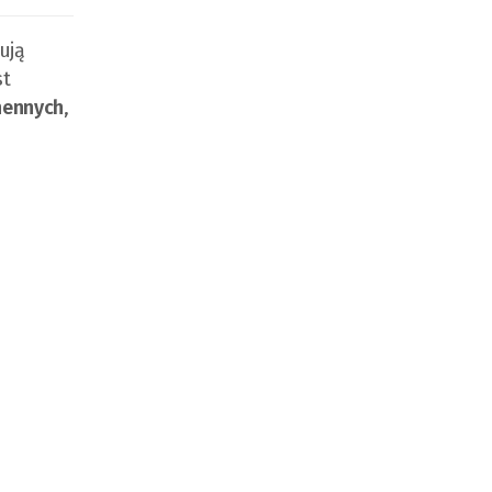
ują
st
chennych
,