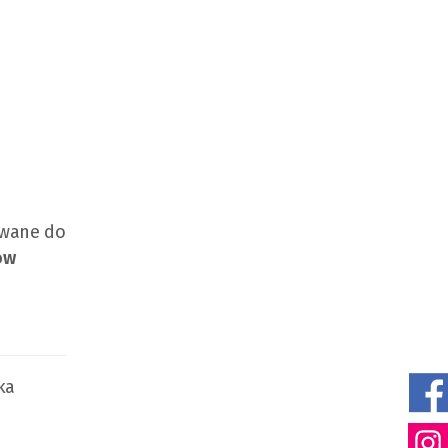
owane do
ów
ka