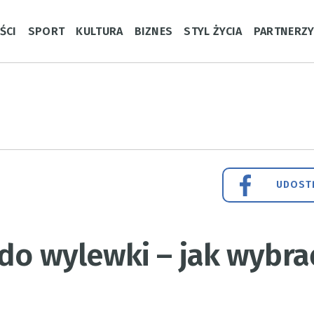
ŚCI
SPORT
KULTURA
BIZNES
STYL ŻYCIA
PARTNERZ
UDOSTĘ
do wylewki – jak wybra