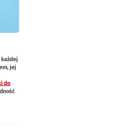
 każdej
em, jej
i do
ędność