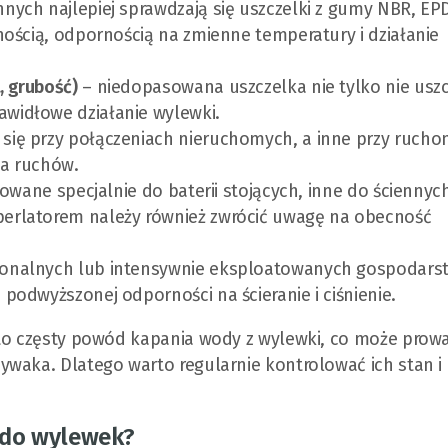
nych najlepiej sprawdzają się uszczelki z gumy NBR, EP
znością, odpornością na zmienne temperatury i działanie
, grubość)
– niedopasowana uszczelka nie tylko nie uszc
awidłowe działanie wylewki.
się przy połączeniach nieruchomych, a inne przy ruch
ja ruchów.
towane specjalnie do baterii stojących, inne do ściennyc
perlatorem należy również zwrócić uwagę na obecność
jonalnych lub intensywnie eksploatowanych gospodars
 podwyższonej odporności na ścieranie i ciśnienie.
 to częsty powód kapania wody z wylewki, co może prow
ywaka. Dlatego warto regularnie kontrolować ich stan i
 do wylewek?