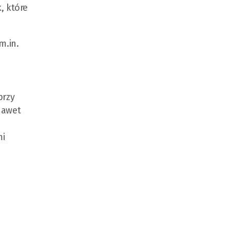
, które
m.in.
przy
nawet
mi