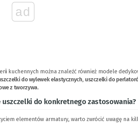
ad
erii kuchennych można znaleźć również modele dedyk
uszczelki do wylewek elastycznych
,
uszczelki do perlator
owe z tworzywa
.
 uszczelki do konkretnego zastosowania?
życiem elementów armatury, warto zwrócić uwagę na kil