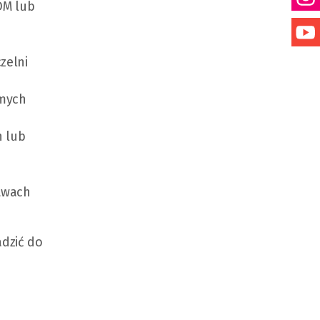
DM lub
zelni
omych
h lub
twach
adzić do