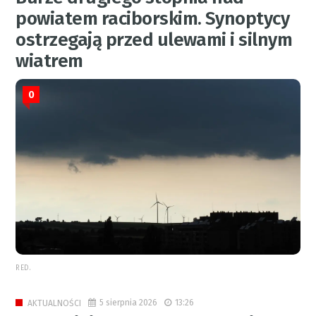
powiatem raciborskim. Synoptycy
ostrzegają przed ulewami i silnym
wiatrem
0
RED.
5 sierpnia 2026
13:26
AKTUALNOŚCI