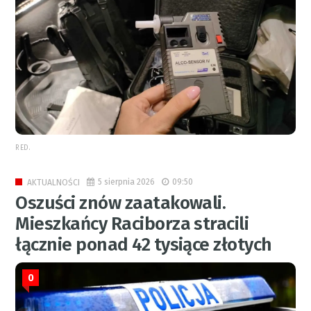
RED.
5 sierpnia 2026
09:50
AKTUALNOŚCI
Oszuści znów zaatakowali.
Mieszkańcy Raciborza stracili
łącznie ponad 42 tysiące złotych
0