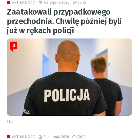
6 sierpnia 2026
08:23
AKTUALNOŚCI
Zaatakowali przypadkowego
przechodnia. Chwilę później byli
już w rękach policji
0
RED.
5 sierpnia 2026
20:21
AKTUALNOŚCI