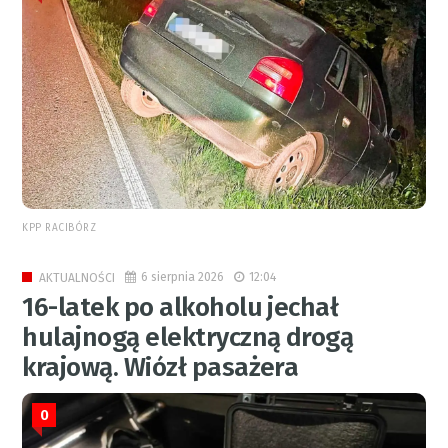
KPP RACIBÓRZ
6 sierpnia 2026
12:04
AKTUALNOŚCI
16-latek po alkoholu jechał
hulajnogą elektryczną drogą
krajową. Wiózł pasażera
0