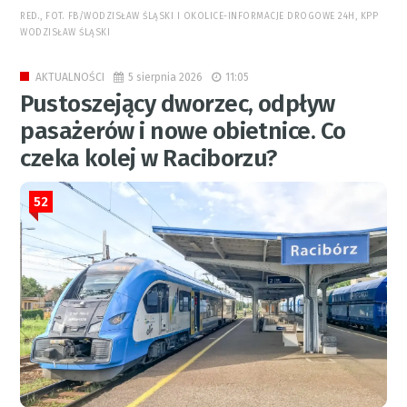
RED., FOT. FB/WODZISŁAW ŚLĄSKI I OKOLICE-INFORMACJE DROGOWE 24H, KPP
WODZISŁAW ŚLĄSKI
5 sierpnia 2026
11:05
AKTUALNOŚCI
Pustoszejący dworzec, odpływ
pasażerów i nowe obietnice. Co
czeka kolej w Raciborzu?
52