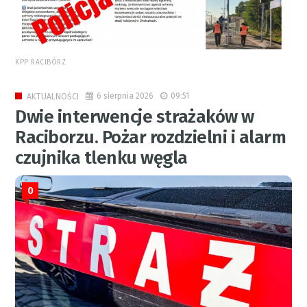
KPP RACIBÓRZ
6 sierpnia 2026
09:51
AKTUALNOŚCI
Dwie interwencje strażaków w
Raciborzu. Pożar rozdzielni i alarm
czujnika tlenku węgla
0