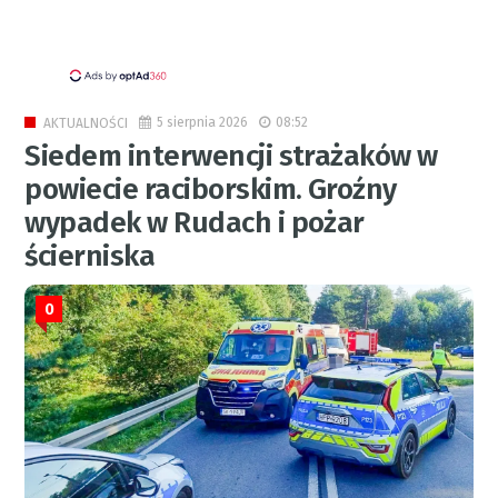
5 sierpnia 2026
08:52
AKTUALNOŚCI
Siedem interwencji strażaków w
powiecie raciborskim. Groźny
wypadek w Rudach i pożar
ścierniska
0