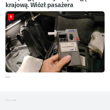
krajową. Wiózł pasażera
0
RED.
REKLAMA