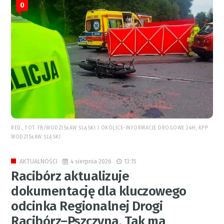
0
RED., FOT. FB/WODZISŁAW ŚLĄSKI I OKOLICE-INFORMACJE DROGOWE 24H, KPP
WODZISŁAW ŚLĄSKI
4 sierpnia 2026
13:15
AKTUALNOŚCI
Racibórz aktualizuje
dokumentację dla kluczowego
odcinka Regionalnej Drogi
Racibórz–Pszczyna. Tak ma