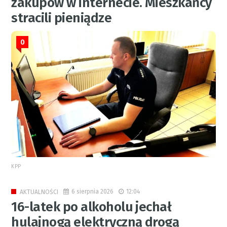
zakupów w internecie. Mieszkańcy
stracili pieniądze
0
KPP
6 sierpnia 2026
12:04
AKTUALNOŚCI
16-latek po alkoholu jechał
hulajnogą elektryczną drogą