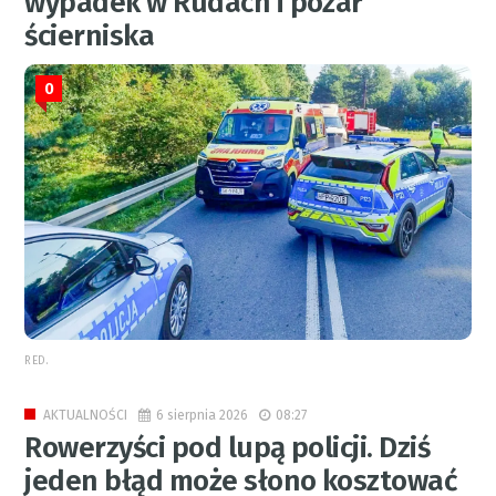
wypadek w Rudach i pożar
ścierniska
0
RED.
6 sierpnia 2026
08:27
AKTUALNOŚCI
Rowerzyści pod lupą policji. Dziś
jeden błąd może słono kosztować