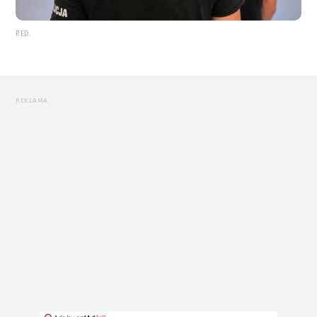
RED.
REKLAMA