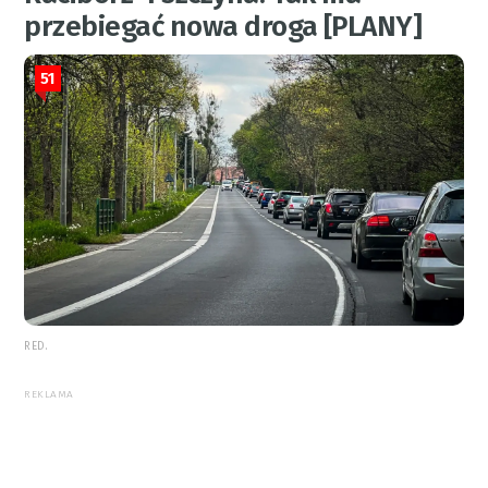
przebiegać nowa droga [PLANY]
51
RED.
REKLAMA