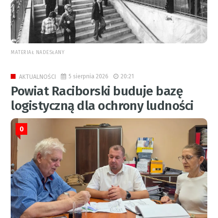
MATERIAŁ NADESŁANY
5 sierpnia 2026
20:21
AKTUALNOŚCI
Powiat Raciborski buduje bazę
logistyczną dla ochrony ludności
0