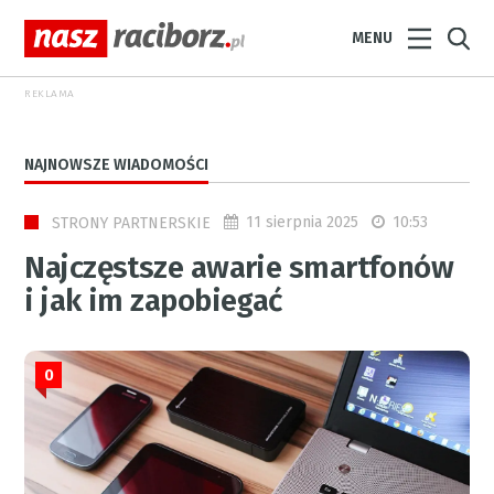
MENU
REKLAMA
NAJNOWSZE WIADOMOŚCI
11 sierpnia 2025
10:53
STRONY PARTNERSKIE
Najczęstsze awarie smartfonów
i jak im zapobiegać
0