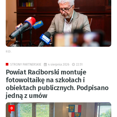
RED.
4 sierpnia 2026
22:51
STRONY PARTNERSKIE
Powiat Raciborski montuje
fotowoltaikę na szkołach i
obiektach publicznych. Podpisano
jedną z umów
0