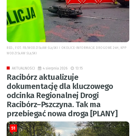
RED., FOT. FB/WODZISŁAW ŚLĄSKI I OKOLICE-INFORMACJE DROGOWE 24H, KPP
WODZISŁAW ŚLĄSKI
4 sierpnia 2026
13:15
AKTUALNOŚCI
Racibórz aktualizuje
dokumentację dla kluczowego
odcinka Regionalnej Drogi
Racibórz–Pszczyna. Tak ma
przebiegać nowa droga [PLANY]
51