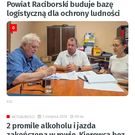
Powiat Raciborski buduje bazę
logistyczną dla ochrony ludności
0
RED.
5 sierpnia 2026
09:44
AKTUALNOŚCI
2 promile alkoholu i jazda
zakończona w rowie. Kierowca bez