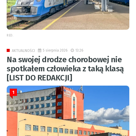
RED.
5 sierpnia 2026
13:26
AKTUALNOŚCI
Na swojej drodze chorobowej nie
spotkałem człowieka z taką klasą
[LIST DO REDAKCJI]
1