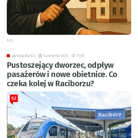
RED.
5 sierpnia 2026
11:05
AKTUALNOŚCI
Pustoszejący dworzec, odpływ
pasażerów i nowe obietnice. Co
czeka kolej w Raciborzu?
52