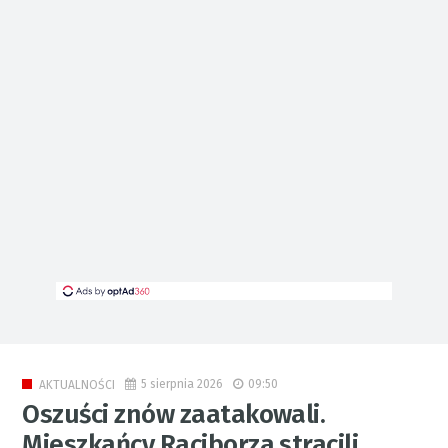
5 sierpnia 2026
09:50
AKTUALNOŚCI
Oszuści znów zaatakowali.
Mieszkańcy Raciborza stracili