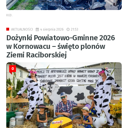
RED.
4 sierpnia 2026
21:53
AKTUALNOŚCI
Dożynki Powiatowo-Gminne 2026
w Kornowacu – święto plonów
Ziemi Raciborskiej
0