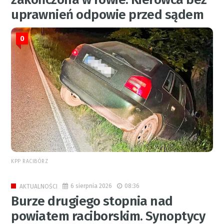
uprawnień odpowie przed sądem
0
KPP RACIBÓRZ
6 sierpnia 2026
08:36
AKTUALNOŚCI
Burze drugiego stopnia nad
powiatem raciborskim. Synoptycy