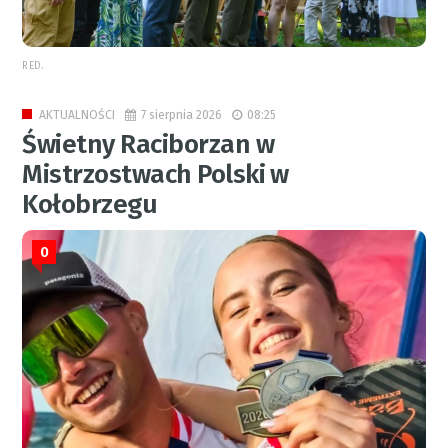
RED.
7 sierpnia 2026
08:25
AKTUALNOŚCI
Świetny Raciborzan w
Mistrzostwach Polski w
Kołobrzegu
0