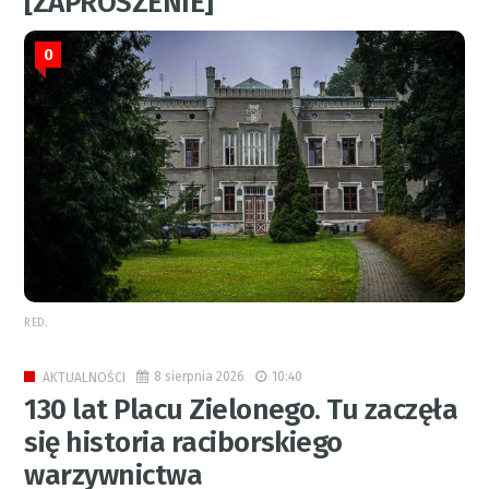
[ZAPROSZENIE]
0
RED.
8 sierpnia 2026
10:40
AKTUALNOŚCI
130 lat Placu Zielonego. Tu zaczęła
się historia raciborskiego
warzywnictwa