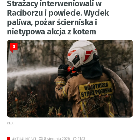
Strażacy interweniowali w
Raciborzu i powiecie. Wyciek
paliwa, pożar ścierniska i
nietypowa akcja z kotem
0
RED.
8 sierpnia 2026
11:13
AKTUALNOŚCI