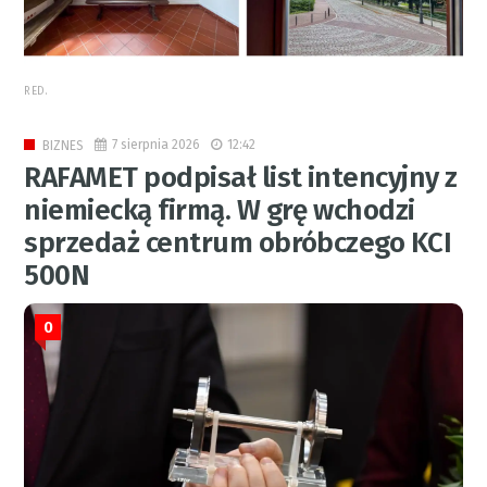
RED.
7 sierpnia 2026
12:42
BIZNES
RAFAMET podpisał list intencyjny z
niemiecką firmą. W grę wchodzi
sprzedaż centrum obróbczego KCI
500N
0