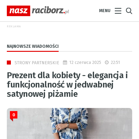
MENU
REKLAMA
NAJNOWSZE WIADOMOŚCI
12 czerwca 2025
22:51
STRONY PARTNERSKIE
Prezent dla kobiety - elegancja i
funkcjonalność w jedwabnej
satynowej piżamie
0