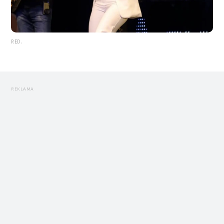
RED.
REKLAMA