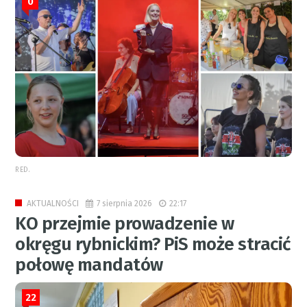
0
RED.
7 sierpnia 2026
22:17
AKTUALNOŚCI
KO przejmie prowadzenie w
okręgu rybnickim? PiS może stracić
połowę mandatów
22