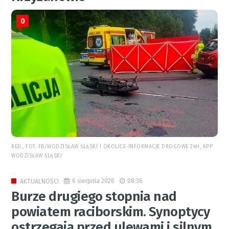
0
RED., FOT. FB/WODZISŁAW ŚLĄSKI I OKOLICE-INFORMACJE DROGOWE 24H, KPP
WODZISŁAW ŚLĄSKI
6 sierpnia 2026
08:36
AKTUALNOŚCI
Burze drugiego stopnia nad
powiatem raciborskim. Synoptycy
ostrzegają przed ulewami i silnym