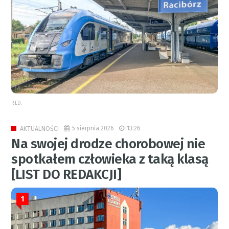
RED.
5 sierpnia 2026
13:26
AKTUALNOŚCI
Na swojej drodze chorobowej nie
spotkałem człowieka z taką klasą
[LIST DO REDAKCJI]
1