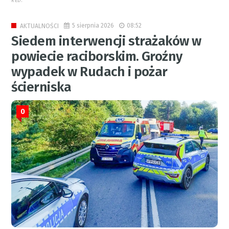
RED.
5 sierpnia 2026
08:52
AKTUALNOŚCI
Siedem interwencji strażaków w
powiecie raciborskim. Groźny
wypadek w Rudach i pożar
ścierniska
0