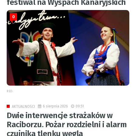
festiwal na Wyspach Kanaryjskich
0
RED.
6 sierpnia 2026
09:51
AKTUALNOŚCI
Dwie interwencje strażaków w
Raciborzu. Pożar rozdzielni i alarm
czujnika tlenku węgla