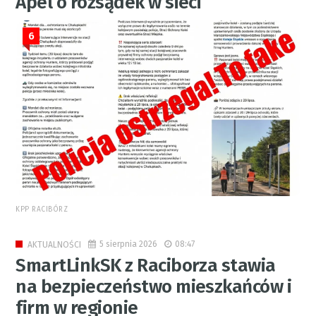
Apel o rozsądek w sieci
6
KPP RACIBÓRZ
5 sierpnia 2026
08:47
AKTUALNOŚCI
SmartLinkSK z Raciborza stawia
na bezpieczeństwo mieszkańców i
firm w regionie