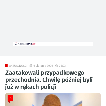
6 sierpnia 2026
08:23
AKTUALNOŚCI
Zaatakowali przypadkowego
przechodnia. Chwilę później byli
już w rękach policji
0