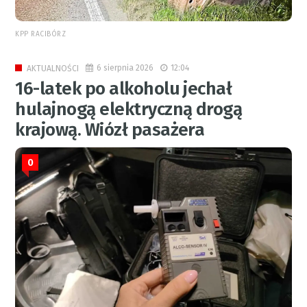
KPP RACIBÓRZ
6 sierpnia 2026
12:04
AKTUALNOŚCI
16-latek po alkoholu jechał
hulajnogą elektryczną drogą
krajową. Wiózł pasażera
0