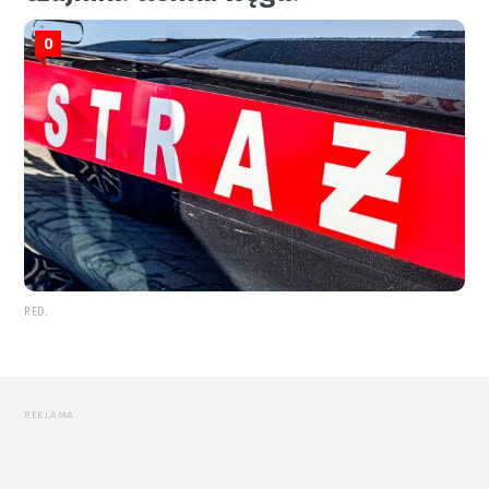
0
RED.
REKLAMA