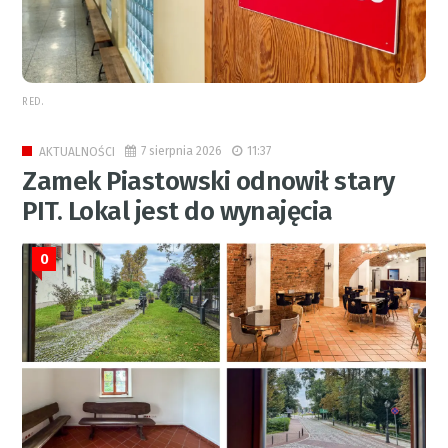
RED.
7 sierpnia 2026
11:37
AKTUALNOŚCI
Zamek Piastowski odnowił stary
PIT. Lokal jest do wynajęcia
0