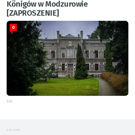
Königów w Modzurowie
[ZAPROSZENIE]
0
RED.
REKLAMA