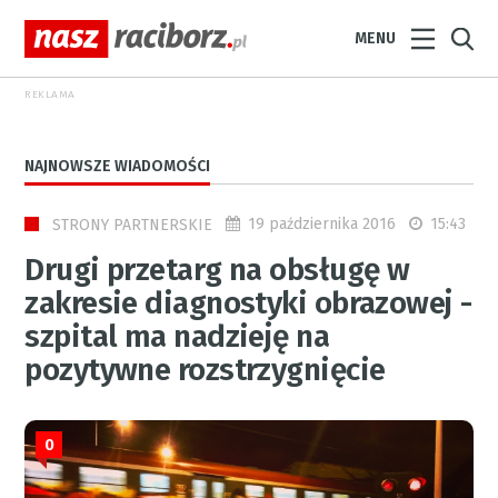
MENU
REKLAMA
NAJNOWSZE WIADOMOŚCI
19 października 2016
15:43
STRONY PARTNERSKIE
Drugi przetarg na obsługę w
zakresie diagnostyki obrazowej -
szpital ma nadzieję na
pozytywne rozstrzygnięcie
0