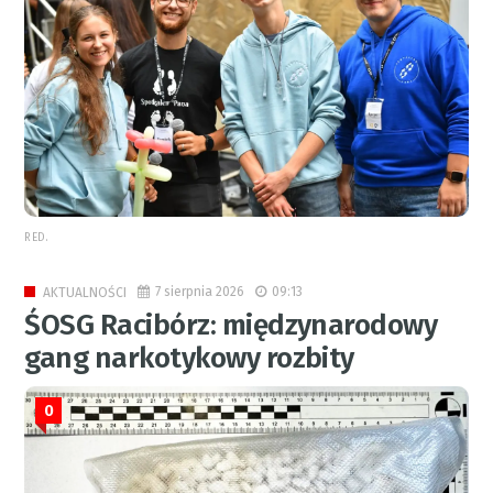
RED.
7 sierpnia 2026
09:13
AKTUALNOŚCI
ŚOSG Racibórz: międzynarodowy
gang narkotykowy rozbity
0