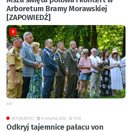
Arboretum Bramy Morawskiej
[ZAPOWIEDŹ]
0
RED.
8 sierpnia 2026
17:50
AKTUALNOŚCI
Odkryj tajemnice pałacu von