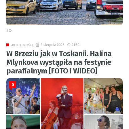
RED.
8 sierpnia 2026
21:59
AKTUALNOŚCI
W Brzeziu jak w Toskanii. Halina
Mlynkova wystąpiła na festynie
parafialnym [FOTO i WIDEO]
0