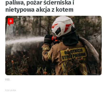
paliwa, pożar ścierniska i
nietypowa akcja z kotem
0
RED.
REKLAMA