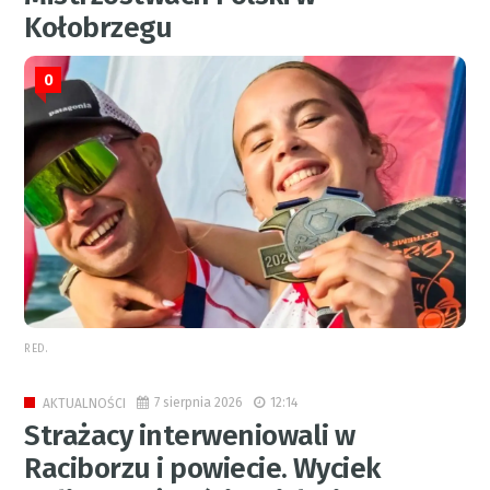
Kołobrzegu
0
RED.
7 sierpnia 2026
12:14
AKTUALNOŚCI
Strażacy interweniowali w
Raciborzu i powiecie. Wyciek