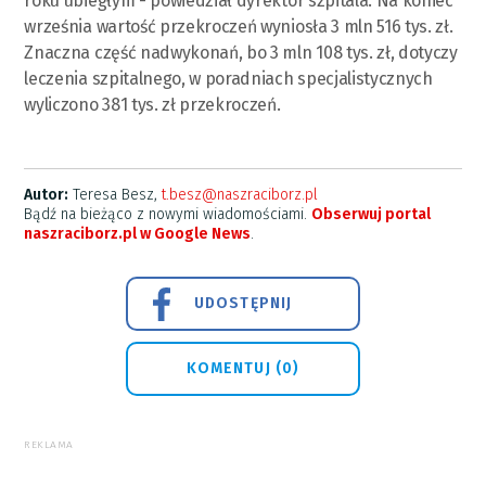
roku ubiegłym - powiedział dyrektor szpitala. Na koniec
września wartość przekroczeń wyniosła 3 mln 516 tys. zł.
Znaczna część nadwykonań, bo 3 mln 108 tys. zł, dotyczy
leczenia szpitalnego, w poradniach specjalistycznych
wyliczono 381 tys. zł przekroczeń.
Autor:
Teresa Besz,
t.besz@naszraciborz.pl
Bądź na bieżąco z nowymi wiadomościami.
Obserwuj portal
naszraciborz.pl w Google News
.
UDOSTĘPNIJ
KOMENTUJ (0)
REKLAMA