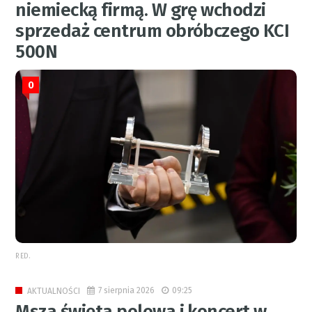
niemiecką firmą. W grę wchodzi
sprzedaż centrum obróbczego KCI
500N
0
RED.
7 sierpnia 2026
09:25
AKTUALNOŚCI
Msza święta polowa i koncert w