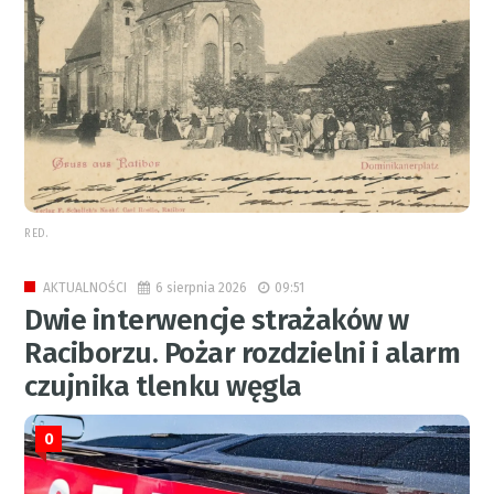
RED.
6 sierpnia 2026
09:51
AKTUALNOŚCI
Dwie interwencje strażaków w
Raciborzu. Pożar rozdzielni i alarm
czujnika tlenku węgla
0