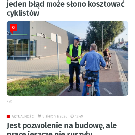
jeden błąd może słono kosztować
cyklistów
0
RED.
8 sierpnia 2026
13:49
AKTUALNOŚCI
Jest pozwolenie na budowę, ale
prace jeszcze nie ruszyły.