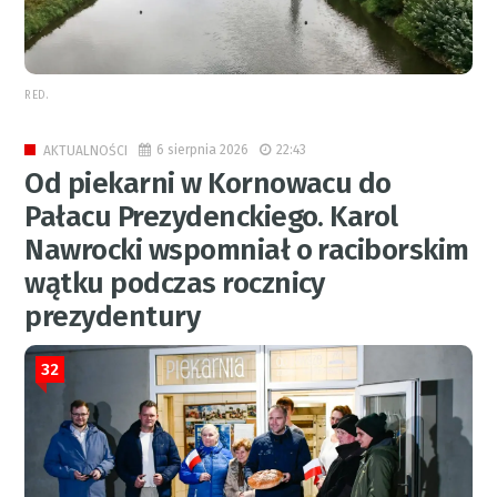
RED.
6 sierpnia 2026
22:43
AKTUALNOŚCI
Od piekarni w Kornowacu do
Pałacu Prezydenckiego. Karol
Nawrocki wspomniał o raciborskim
wątku podczas rocznicy
prezydentury
32