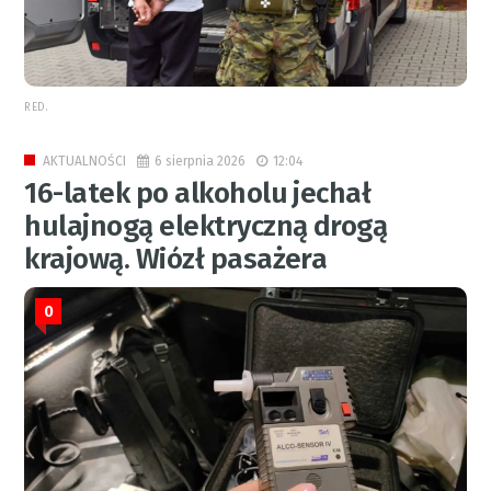
RED.
6 sierpnia 2026
12:04
AKTUALNOŚCI
16-latek po alkoholu jechał
hulajnogą elektryczną drogą
krajową. Wiózł pasażera
0