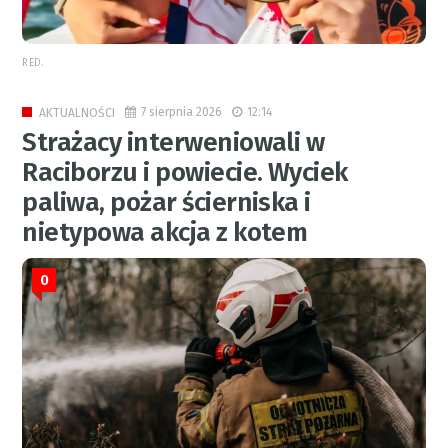
RED.
7 sierpnia 2026
12:14
AKTUALNOŚCI
Strażacy interweniowali w
Raciborzu i powiecie. Wyciek
paliwa, pożar ścierniska i
nietypowa akcja z kotem
0