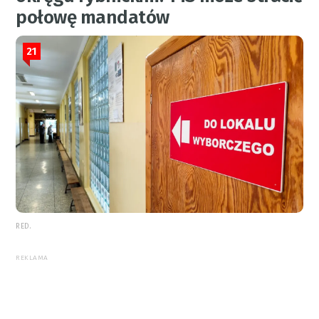
połowę mandatów
21
RED.
REKLAMA