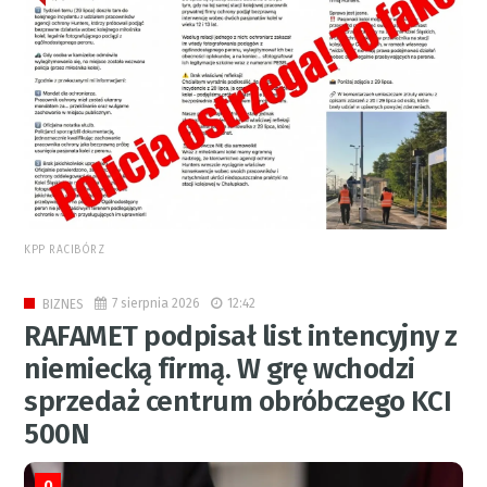
KPP RACIBÓRZ
7 sierpnia 2026
12:42
BIZNES
RAFAMET podpisał list intencyjny z
niemiecką firmą. W grę wchodzi
sprzedaż centrum obróbczego KCI
500N
0