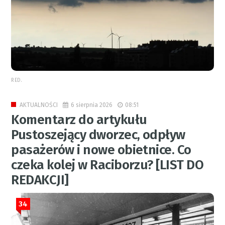
RED.
6 sierpnia 2026
08:51
AKTUALNOŚCI
Komentarz do artykułu
Pustoszejący dworzec, odpływ
pasażerów i nowe obietnice. Co
czeka kolej w Raciborzu? [LIST DO
REDAKCJI]
34