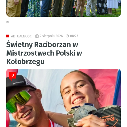
RED.
7 sierpnia 2026
08:25
AKTUALNOŚCI
Świetny Raciborzan w
Mistrzostwach Polski w
Kołobrzegu
0