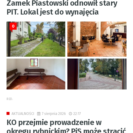
Zamek Piastowski odnowił stary
PIT. Lokal jest do wynajęcia
0
RED.
7 sierpnia 2026
22:17
AKTUALNOŚCI
KO przejmie prowadzenie w
okręgu rybnickim? PiS może stracić