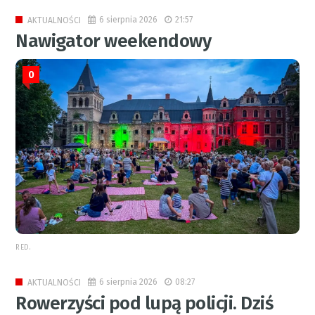
6 sierpnia 2026
21:57
AKTUALNOŚCI
Nawigator weekendowy
0
RED.
6 sierpnia 2026
08:27
AKTUALNOŚCI
Rowerzyści pod lupą policji. Dziś