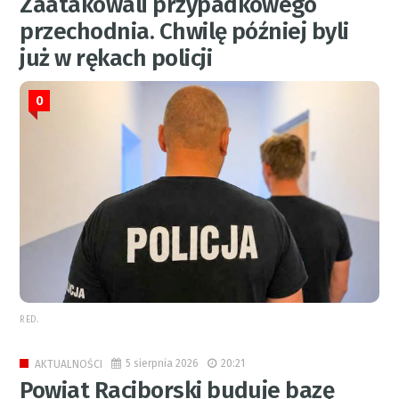
Zaatakowali przypadkowego
przechodnia. Chwilę później byli
już w rękach policji
0
RED.
5 sierpnia 2026
20:21
AKTUALNOŚCI
Powiat Raciborski buduje bazę