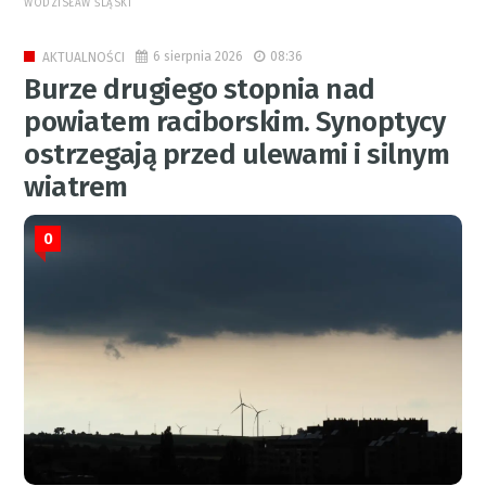
WODZISŁAW ŚLĄSKI
6 sierpnia 2026
08:36
AKTUALNOŚCI
Burze drugiego stopnia nad
powiatem raciborskim. Synoptycy
ostrzegają przed ulewami i silnym
wiatrem
0