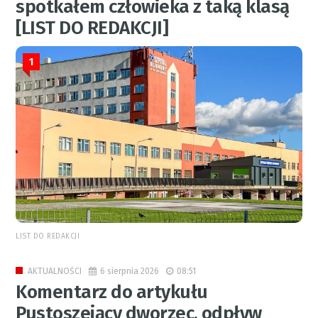
spotkałem człowieka z taką klasą
[LIST DO REDAKCJI]
1
LIST DO REDAKCJI
6 sierpnia 2026
08:51
AKTUALNOŚCI
Komentarz do artykułu
Pustoszejący dworzec, odpływ