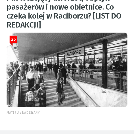
pasażerów i nowe obietnice. Co
czeka kolej w Raciborzu? [LIST DO
REDAKCJI]
25
MATERIAŁ NADESŁANY