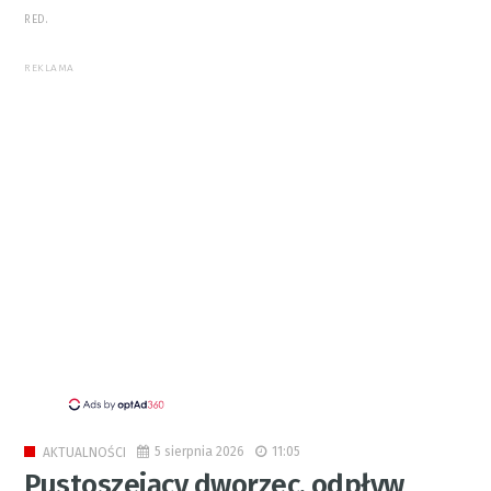
RED.
REKLAMA
5 sierpnia 2026
11:05
AKTUALNOŚCI
Pustoszejący dworzec, odpływ