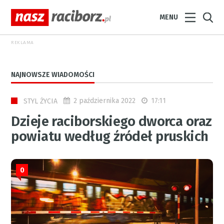
MENU
REKLAMA
NAJNOWSZE WIADOMOŚCI
2 października 2022
17:11
STYL ŻYCIA
Dzieje raciborskiego dworca oraz
powiatu według źródeł pruskich
0