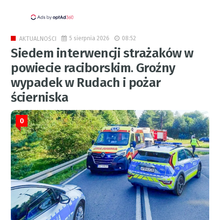
5 sierpnia 2026
08:52
AKTUALNOŚCI
Siedem interwencji strażaków w
powiecie raciborskim. Groźny
wypadek w Rudach i pożar
ścierniska
0