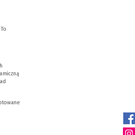
 To
ch
namiczną
nad
gotowane