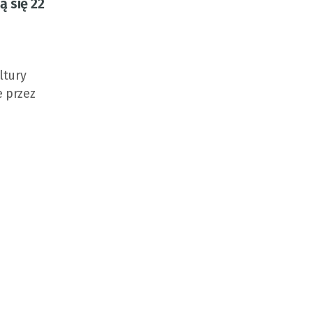
 się 22
ltury
e przez