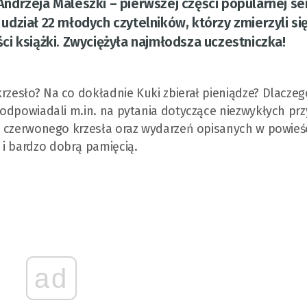
drzeja Maleszki – pierwszej części popularnej ser
dział 22 młodych czytelników, którzy zmierzyli się
i książki. Zwyciężyła najmłodsza uczestniczka!
krzesło? Na co dokładnie Kuki zbierał pieniądze? Dlaczeg
y odpowiadali m.in. na pytania dotyczące niezwykłych pr
ci czerwonego krzesła oraz wydarzeń opisanych w powieści
 i bardzo dobrą pamięcią.
ad