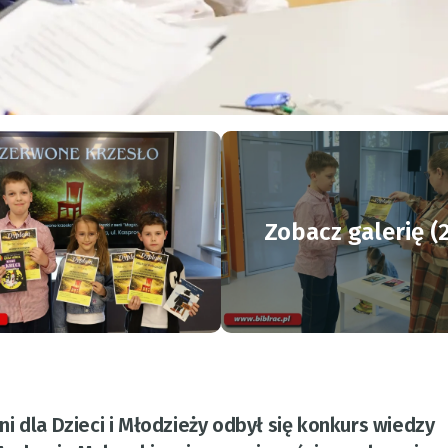
Zobacz galerię (
i dla Dzieci i Młodzieży odbył się konkurs wiedzy