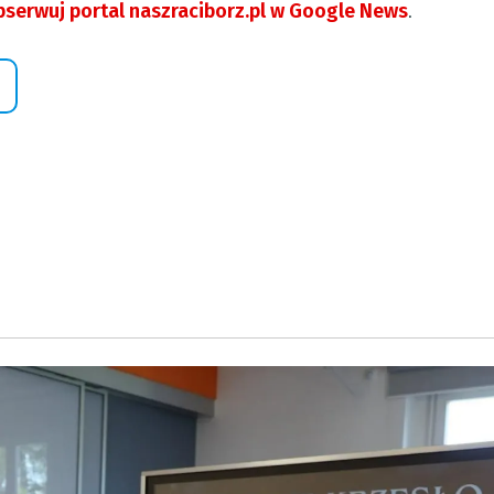
serwuj portal naszraciborz.pl w Google News
.