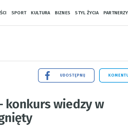
ŚCI
SPORT
KULTURA
BIZNES
STYL ŻYCIA
PARTNERZ
UDOSTĘPNIJ
KOMENTU
– konkurs wiedzy w
gnięty