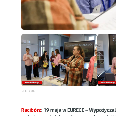
REKLAMA
Racibórz
:
19 maja w EURECE – Wypożyczaln