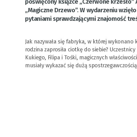
poświęcony książce „Czerwone krzesło” An
„Magiczne Drzewo”. W wydarzeniu wzięło u
pytaniami sprawdzającymi znajomość treśc
Jak nazywała się fabryka, w której wykonano 
rodzina zaprosiła ciotkę do siebie? Uczestnic
Kukiego, Filipa i Tośki, magicznych właściwoś
musiały wykazać się dużą spostrzegawczością