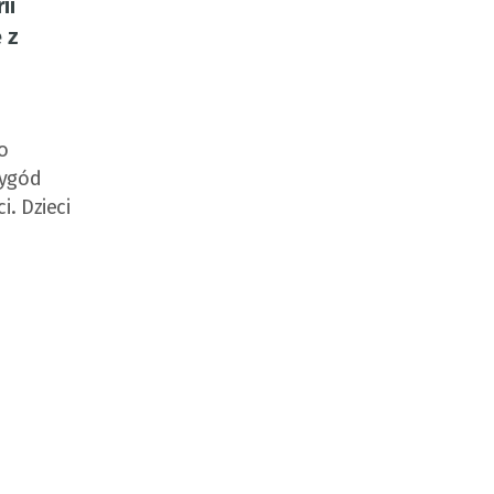
ii
 z
o
zygód
. Dzieci