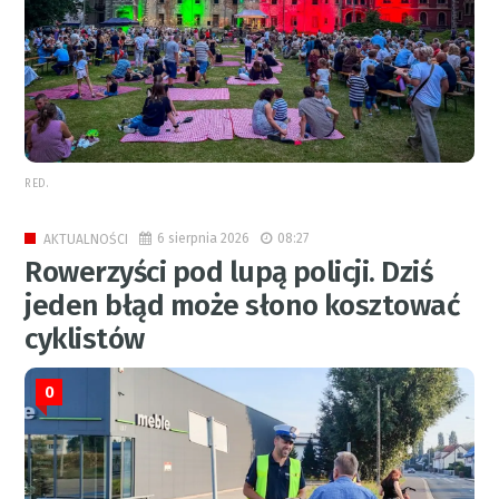
RED.
6 sierpnia 2026
08:27
AKTUALNOŚCI
Rowerzyści pod lupą policji. Dziś
jeden błąd może słono kosztować
cyklistów
0