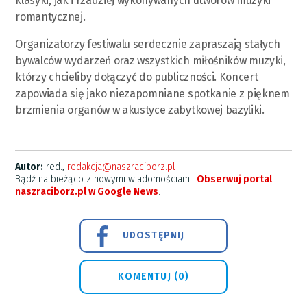
klasyki, jak i rzadziej wykonywanych utworów muzyki
romantycznej.
Organizatorzy festiwalu serdecznie zapraszają stałych
bywalców wydarzeń oraz wszystkich miłośników muzyki,
którzy chcieliby dołączyć do publiczności. Koncert
zapowiada się jako niezapomniane spotkanie z pięknem
brzmienia organów w akustyce zabytkowej bazyliki.
Autor:
red.,
redakcja@naszraciborz.pl
Bądź na bieżąco z nowymi wiadomościami.
Obserwuj portal
naszraciborz.pl w Google News
.
UDOSTĘPNIJ
KOMENTUJ (0)