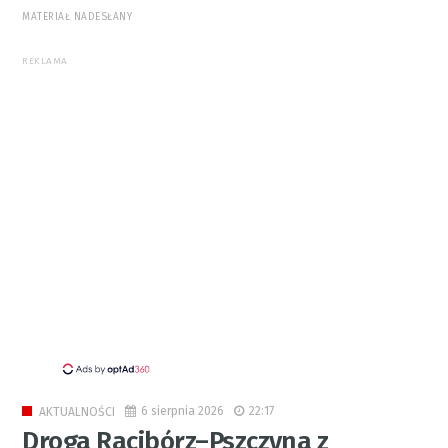
MATERIAŁ NADESŁANY
REKLAMA
6 sierpnia 2026
22:17
AKTUALNOŚCI
Droga Racibórz–Pszczyna z