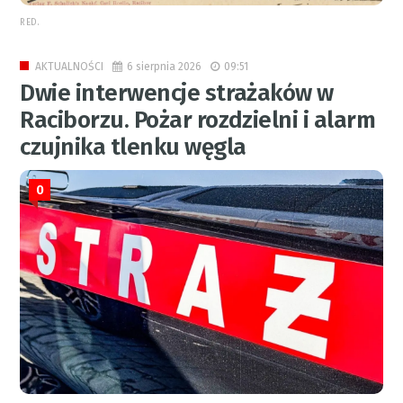
RED.
6 sierpnia 2026
09:51
AKTUALNOŚCI
Dwie interwencje strażaków w
Raciborzu. Pożar rozdzielni i alarm
czujnika tlenku węgla
0