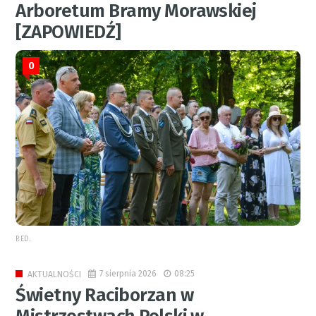
Arboretum Bramy Morawskiej
[ZAPOWIEDŹ]
0
RED.
7 sierpnia 2026
08:25
AKTUALNOŚCI
Świetny Raciborzan w