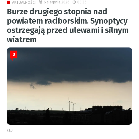
6 sierpnia 2026
08:36
AKTUALNOŚCI
Burze drugiego stopnia nad
powiatem raciborskim. Synoptycy
ostrzegają przed ulewami i silnym
wiatrem
0
RED.