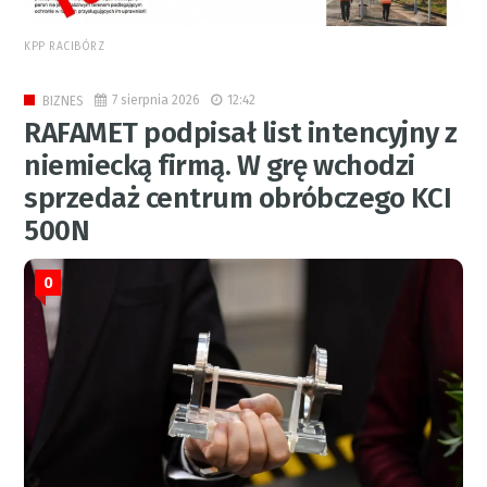
KPP RACIBÓRZ
7 sierpnia 2026
12:42
BIZNES
RAFAMET podpisał list intencyjny z
niemiecką firmą. W grę wchodzi
sprzedaż centrum obróbczego KCI
500N
0