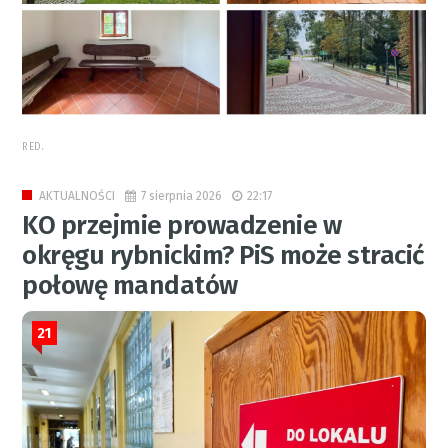
RED.
7 sierpnia 2026
22:17
AKTUALNOŚCI
KO przejmie prowadzenie w
okręgu rybnickim? PiS może stracić
połowę mandatów
21