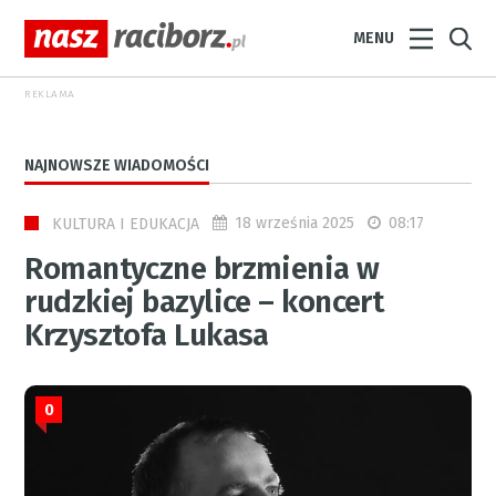
MENU
REKLAMA
NAJNOWSZE WIADOMOŚCI
18 września 2025
08:17
KULTURA I EDUKACJA
Romantyczne brzmienia w
rudzkiej bazylice – koncert
Krzysztofa Lukasa
0