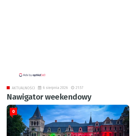
6 sierpnia 2026
21:57
AKTUALNOŚCI
Nawigator weekendowy
0