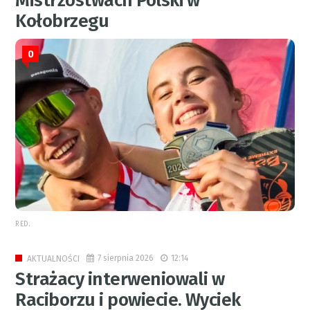
Mistrzostwach Polski w
Kołobrzegu
0
RED.
7 sierpnia 2026
12:14
AKTUALNOŚCI
Strażacy interweniowali w
Raciborzu i powiecie. Wyciek