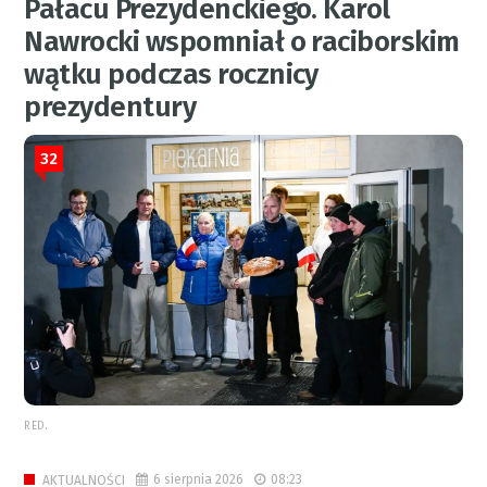
Pałacu Prezydenckiego. Karol
Nawrocki wspomniał o raciborskim
wątku podczas rocznicy
prezydentury
32
RED.
6 sierpnia 2026
08:23
AKTUALNOŚCI