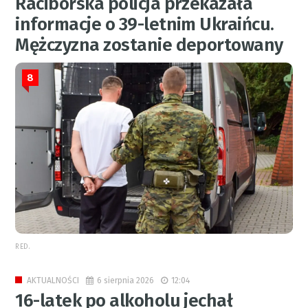
Raciborska policja przekazała
informacje o 39-letnim Ukraińcu.
Mężczyzna zostanie deportowany
8
RED.
6 sierpnia 2026
12:04
AKTUALNOŚCI
16-latek po alkoholu jechał