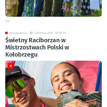
RED.
7 sierpnia 2026
08:25
AKTUALNOŚCI
Świetny Raciborzan w
Mistrzostwach Polski w
Kołobrzegu
0