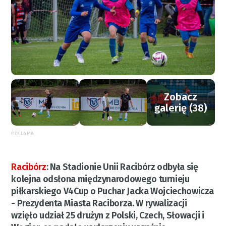
Zobacz
galerię (38)
REKLAMA
Racibórz
:
Na Stadionie Unii Racibórz odbyła się
kolejna odsłona międzynarodowego turnieju
piłkarskiego V4Cup o Puchar Jacka Wojciechowicza
- Prezydenta Miasta Raciborza. W rywalizacji
wzięło udział 25 drużyn z Polski, Czech, Słowacji i