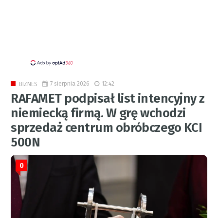
7 sierpnia 2026
12:42
BIZNES
RAFAMET podpisał list intencyjny z
niemiecką firmą. W grę wchodzi
sprzedaż centrum obróbczego KCI
500N
0