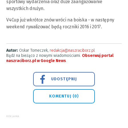
sportowy wydarzenia oraz duże zaangażowanie
wszystkich drużyn.
V4Cup już wkrótce znów wróci na boiska - w następny
weekend rywalizować będą roczniki 2016 i 2017.
Autor:
Oskar Tomeczek,
redakcja@naszraciborz.pl
Bądź na bieżąco z nowymi wiadomościami.
Obserwuj portal
naszraciborz.pl w Google News
.
UDOSTĘPNIJ
KOMENTUJ (0)
REKLAMA