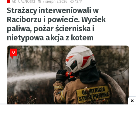
7 sierpnia 2026
12:14
AKTUALNOŚCI
Strażacy interweniowali w
Raciborzu i powiecie. Wyciek
paliwa, pożar ścierniska i
nietypowa akcja z kotem
0
RED.