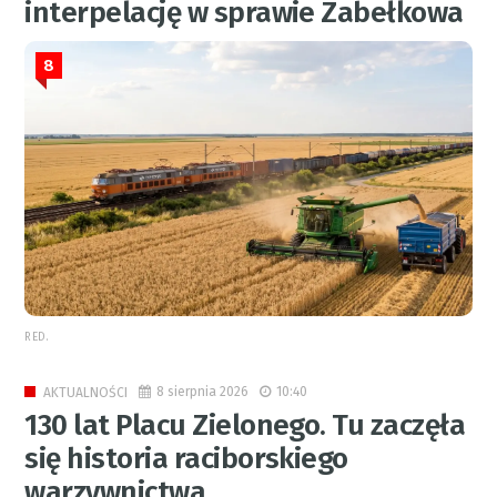
interpelację w sprawie Zabełkowa
8
RED.
8 sierpnia 2026
10:40
AKTUALNOŚCI
130 lat Placu Zielonego. Tu zaczęła
się historia raciborskiego
warzywnictwa