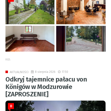
RED.
8 sierpnia 2026
17:50
AKTUALNOŚCI
Odkryj tajemnice pałacu von
Königów w Modzurowie
[ZAPROSZENIE]
0