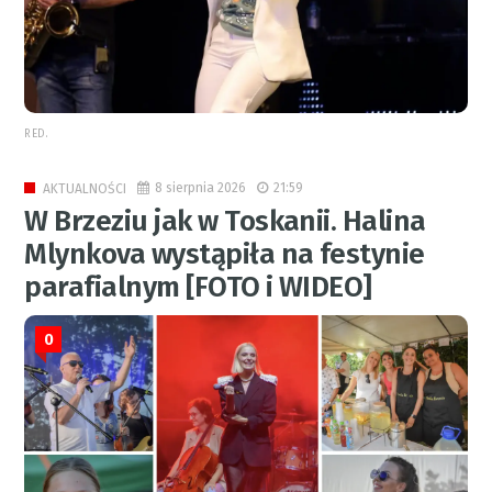
RED.
8 sierpnia 2026
21:59
AKTUALNOŚCI
W Brzeziu jak w Toskanii. Halina
Mlynkova wystąpiła na festynie
parafialnym [FOTO i WIDEO]
0