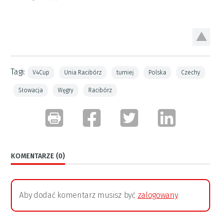
Tagi:
V4Cup
Unia Racibórz
turniej
Polska
Czechy
Słowacja
Węgry
Racibórz
KOMENTARZE (0)
Aby dodać komentarz musisz być
zalogowany