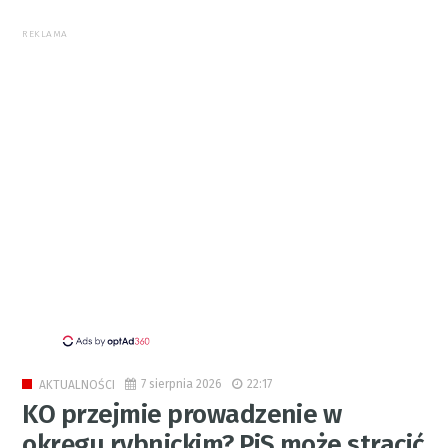
REKLAMA
7 sierpnia 2026
22:17
AKTUALNOŚCI
KO przejmie prowadzenie w
okręgu rybnickim? PiS może stracić