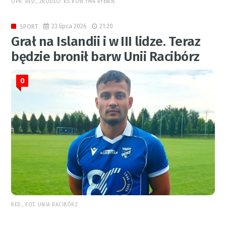
OPR. RED., ŹRÓDŁO: KS ROW 1964 RYBNIK
23 lipca 2026
21:20
SPORT
Grał na Islandii i w III lidze. Teraz
będzie bronił barw Unii Racibórz
0
RED., FOT. UNIA RACIBÓRZ