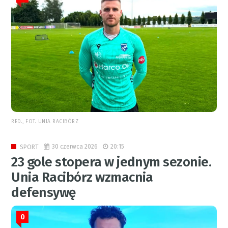
RED., FOT. UNIA RACIBÓRZ
30 czerwca 2026
20:15
SPORT
23 gole stopera w jednym sezonie.
Unia Racibórz wzmacnia
defensywę
0