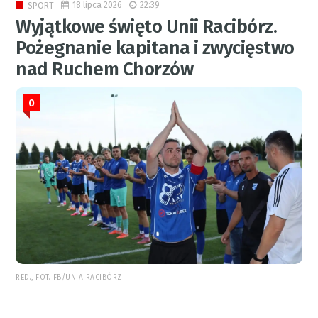
18 lipca 2026
22:39
SPORT
Wyjątkowe święto Unii Racibórz.
Pożegnanie kapitana i zwycięstwo
nad Ruchem Chorzów
0
RED., FOT. FB/UNIA RACIBÓRZ