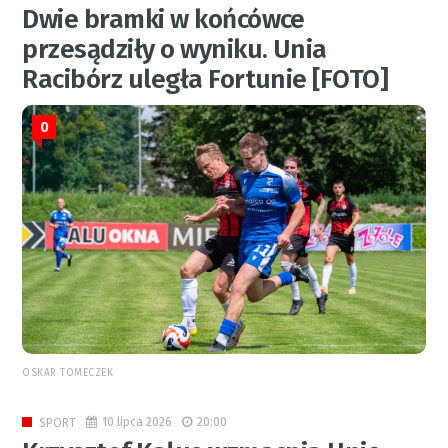
Dwie bramki w końcówce
przesądziły o wyniku. Unia
Racibórz uległa Fortunie [FOTO]
0
OSKAR TOMECZEK
10 lipca 2026
20:00
SPORT