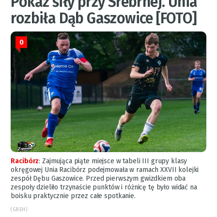
Pokaz siły przy Srebrnej. Unia
rozbiła Dąb Gaszowice [FOTO]
0
Racibórz
:
Zajmująca piąte miejsce w tabeli III grupy klasy
okręgowej Unia Racibórz podejmowała w ramach XXVII kolejki
zespół Dębu Gaszowice. Przed pierwszym gwizdkiem oba
zespoły dzieliło trzynaście punktów i różnicę tę było widać na
boisku praktycznie przez całe spotkanie.
(GREH)