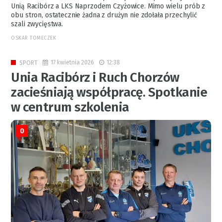
Unią Racibórz a LKS Naprzodem Czyżowice. Mimo wielu prób z
obu stron, ostatecznie żadna z drużyn nie zdołała przechylić
szali zwycięstwa.
OSKAR TOMECZEK
17 kwietnia 2026
12:38
SPORT
Unia Racibórz i Ruch Chorzów
zacieśniają współpracę. Spotkanie
w centrum szkolenia
0