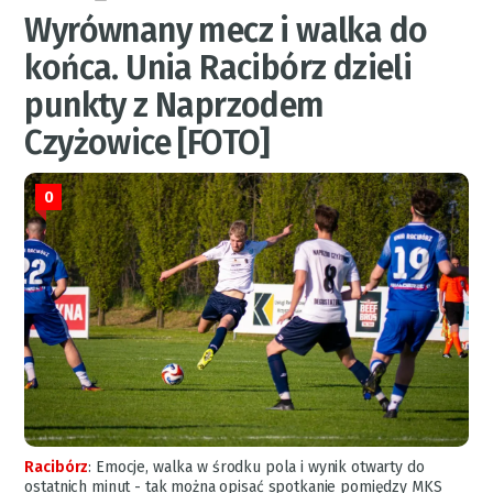
Wyrównany mecz i walka do
końca. Unia Racibórz dzieli
punkty z Naprzodem
Czyżowice [FOTO]
0
Racibórz
:
Emocje, walka w środku pola i wynik otwarty do
ostatnich minut - tak można opisać spotkanie pomiędzy MKS