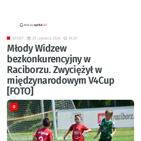
20 czerwca 2026
19:29
SPORT
Młody Widzew
bezkonkurencyjny w
Raciborzu. Zwyciężył w
międzynarodowym V4Cup
[FOTO]
0