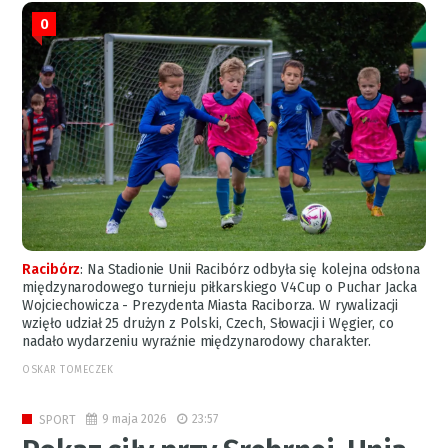
0
Racibórz
:
Na Stadionie Unii Racibórz odbyła się kolejna odsłona
międzynarodowego turnieju piłkarskiego V4Cup o Puchar Jacka
Wojciechowicza - Prezydenta Miasta Raciborza. W rywalizacji
wzięło udział 25 drużyn z Polski, Czech, Słowacji i Węgier, co
nadało wydarzeniu wyraźnie międzynarodowy charakter.
OSKAR TOMECZEK
9 maja 2026
23:57
SPORT