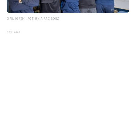
OPR. (GREH), FOT. UNIA RACIBÓRZ
REKLAMA