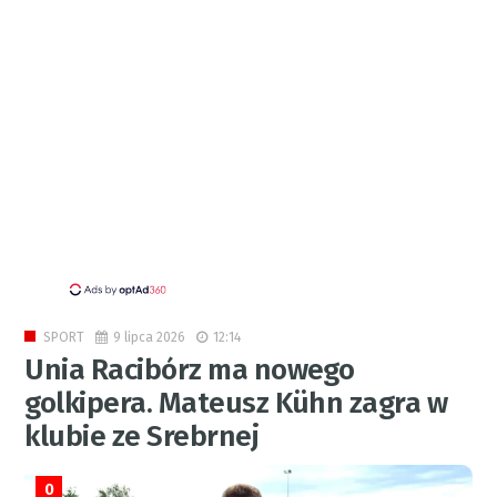
9 lipca 2026
12:14
SPORT
Unia Racibórz ma nowego
golkipera. Mateusz Kühn zagra w
klubie ze Srebrnej
0