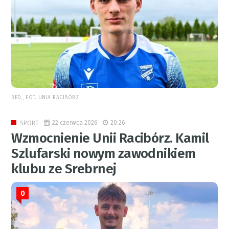
RED., FOT. UNIA RACIBÓRZ
22 czerwca 2026
20:26
SPORT
Wzmocnienie Unii Racibórz. Kamil
Szlufarski nowym zawodnikiem
klubu ze Srebrnej
0