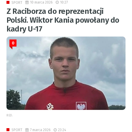
10 marca 2026
10:27
SPORT
Z Raciborza do reprezentacji
Polski. Wiktor Kania powołany do
kadry U-17
0
RED.
7 marca 2026
23:24
SPORT