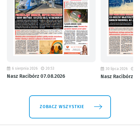
6 sierpnia 2026
20:53
30 lipca 2026
18
Nasz Racibórz 07.08.2026
Nasz Racibórz 31
ZOBACZ WSZYSTKIE