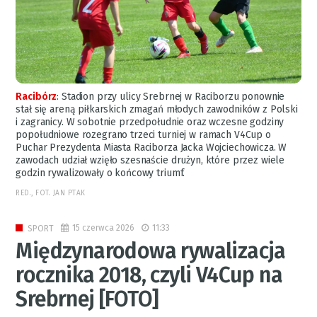
Racibórz
:
Stadion przy ulicy Srebrnej w Raciborzu ponownie
stał się areną piłkarskich zmagań młodych zawodników z Polski
i zagranicy. W sobotnie przedpołudnie oraz wczesne godziny
popołudniowe rozegrano trzeci turniej w ramach V4Cup o
Puchar Prezydenta Miasta Raciborza Jacka Wojciechowicza. W
zawodach udział wzięło szesnaście drużyn, które przez wiele
godzin rywalizowały o końcowy triumf.
RED., FOT. JAN PTAK
15 czerwca 2026
11:33
SPORT
Międzynarodowa rywalizacja
rocznika 2018, czyli V4Cup na
Srebrnej [FOTO]