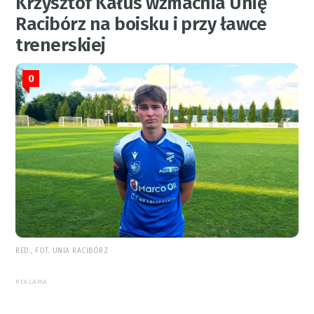
Krzysztof Kałus wzmacnia Unię
Racibórz na boisku i przy ławce
trenerskiej
0
RED., FOT. UNIA RACIBÓRZ
REKLAMA