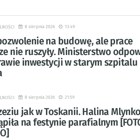
8 sierpnia 2026
13:49
LNOŚCI
 pozwolenie na budowę, ale prace
cze nie ruszyły. Ministerstwo odpo
awie inwestycji w starym szpitalu
a
8 sierpnia 2026
21:59
LNOŚCI
eziu jak w Toskanii. Halina Mlynk
piła na festynie parafialnym [FOTO
O]