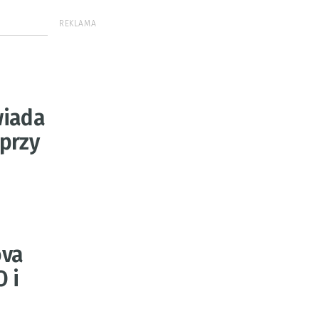
REKLAMA
wiada
 przy
ova
 i