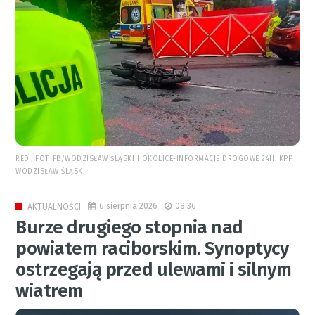
RED., FOT. FB/WODZISŁAW ŚLĄSKI I OKOLICE-INFORMACJE DROGOWE 24H, KPP
WODZISŁAW ŚLĄSKI
6 sierpnia 2026
08:36
AKTUALNOŚCI
Burze drugiego stopnia nad
powiatem raciborskim. Synoptycy
ostrzegają przed ulewami i silnym
wiatrem