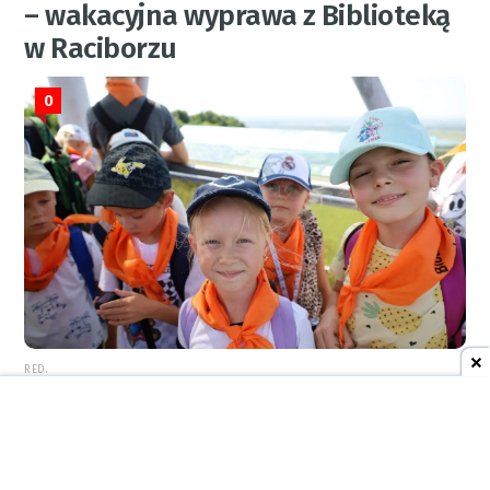
– wakacyjna wyprawa z Biblioteką
w Raciborzu
0
RED.
6 sierpnia 2026
20:45
BIZNES
RAFAMET z kontraktem z Tajlandii.
Spółka dostarczy tokarkę za