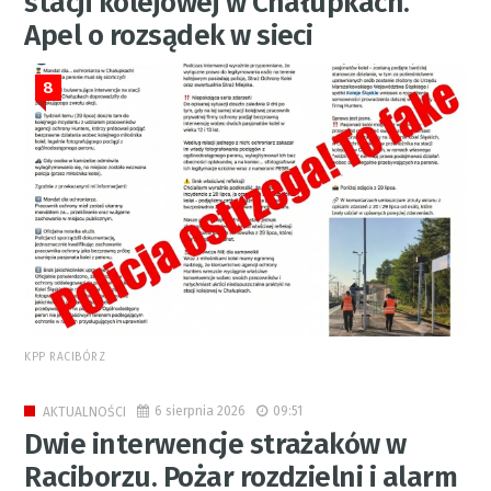
stacji kolejowej w Chałupkach.
Apel o rozsądek w sieci
8
KPP RACIBÓRZ
6 sierpnia 2026
09:51
AKTUALNOŚCI
Dwie interwencje strażaków w
Raciborzu. Pożar rozdzielni i alarm