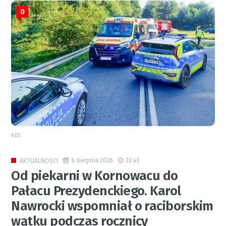
0
RED.
6 sierpnia 2026
22:43
AKTUALNOŚCI
Od piekarni w Kornowacu do
Pałacu Prezydenckiego. Karol
Nawrocki wspomniał o raciborskim
wątku podczas rocznicy