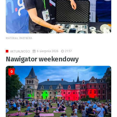
MATERIAŁ PARTNERA
6 sierpnia 2026
21:57
AKTUALNOŚCI
Nawigator weekendowy
0