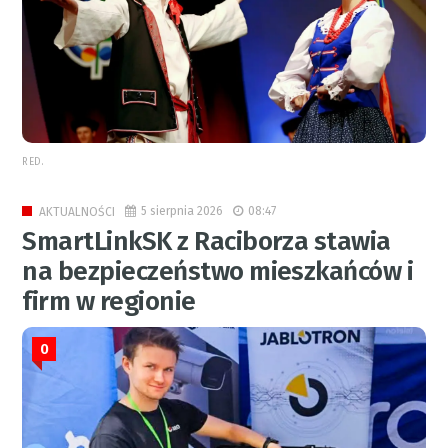
RED.
5 sierpnia 2026
08:47
AKTUALNOŚCI
SmartLinkSK z Raciborza stawia
na bezpieczeństwo mieszkańców i
firm w regionie
0