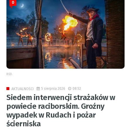
0
RED.
5 sierpnia 2026
08:52
AKTUALNOŚCI
Siedem interwencji strażaków w
powiecie raciborskim. Groźny
wypadek w Rudach i pożar
ścierniska