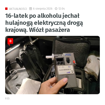
6 sierpnia 2026
12:04
AKTUALNOŚCI
16-latek po alkoholu jechał
hulajnogą elektryczną drogą
krajową. Wiózł pasażera
0
RED.