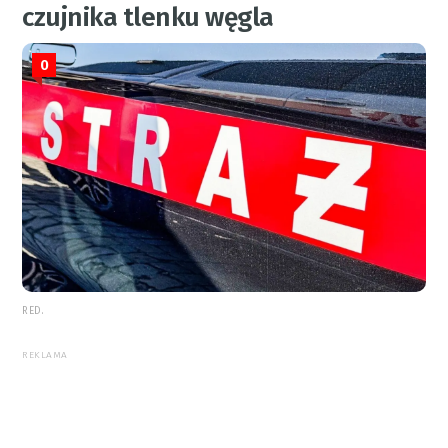
czujnika tlenku węgla
0
RED.
REKLAMA