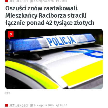
5 sierpnia 2026
09:50
AKTUALNOŚCI
Oszuści znów zaatakowali.
Mieszkańcy Raciborza stracili
łącznie ponad 42 tysiące złotych
0
KPP
6 sierpnia 2026
08:27
AKTUALNOŚCI