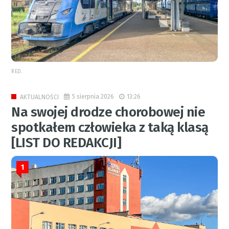
RED.
5 sierpnia 2026
13:26
AKTUALNOŚCI
Na swojej drodze chorobowej nie
spotkałem człowieka z taką klasą
[LIST DO REDAKCJI]
1