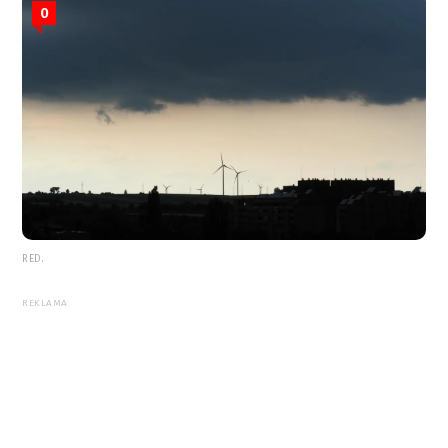
0
RED.
REKLAMA