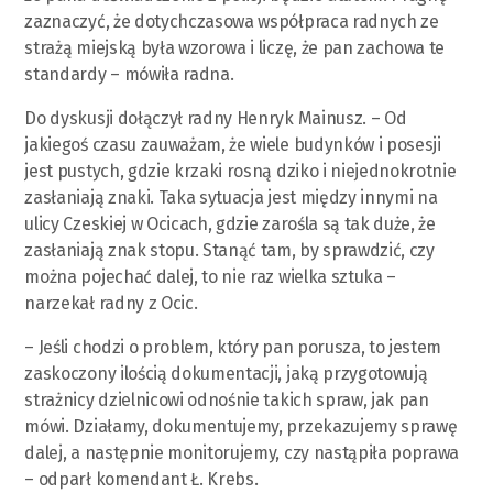
zaznaczyć, że dotychczasowa współpraca radnych ze
strażą miejską była wzorowa i liczę, że pan zachowa te
standardy – mówiła radna.
Do dyskusji dołączył radny Henryk Mainusz. – Od
jakiegoś czasu zauważam, że wiele budynków i posesji
jest pustych, gdzie krzaki rosną dziko i niejednokrotnie
zasłaniają znaki. Taka sytuacja jest między innymi na
ulicy Czeskiej w Ocicach, gdzie zarośla są tak duże, że
zasłaniają znak stopu. Stanąć tam, by sprawdzić, czy
można pojechać dalej, to nie raz wielka sztuka –
narzekał radny z Ocic.
– Jeśli chodzi o problem, który pan porusza, to jestem
zaskoczony ilością dokumentacji, jaką przygotowują
strażnicy dzielnicowi odnośnie takich spraw, jak pan
mówi. Działamy, dokumentujemy, przekazujemy sprawę
dalej, a następnie monitorujemy, czy nastąpiła poprawa
– odparł komendant Ł. Krebs.