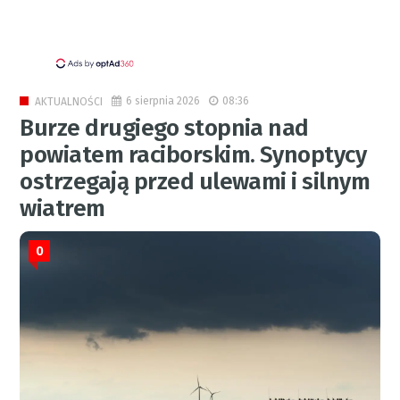
6 sierpnia 2026
08:36
AKTUALNOŚCI
Burze drugiego stopnia nad
powiatem raciborskim. Synoptycy
ostrzegają przed ulewami i silnym
wiatrem
0