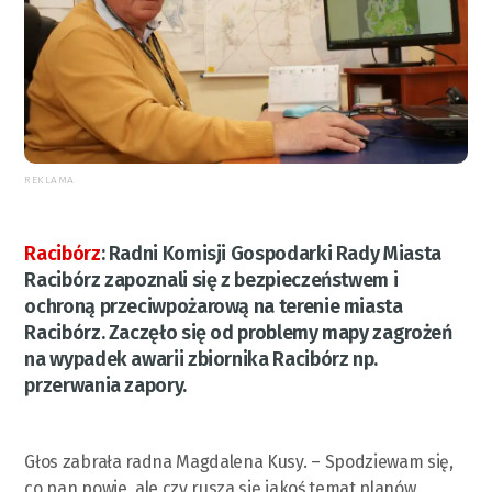
REKLAMA
Racibórz
:
Radni Komisji Gospodarki Rady Miasta
Racibórz zapoznali się z bezpieczeństwem i
ochroną przeciwpożarową na terenie miasta
Racibórz. Zaczęło się od problemy mapy zagrożeń
na wypadek awarii zbiornika Racibórz np.
przerwania zapory.
Głos zabrała radna Magdalena Kusy. – Spodziewam się,
co pan powie, ale czy rusza się jakoś temat planów