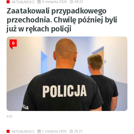
6 sierpnia 2026
08:23
AKTUALNOŚCI
Zaatakowali przypadkowego
przechodnia. Chwilę później byli
już w rękach policji
0
RED.
5 sierpnia 2026
20:21
AKTUALNOŚCI