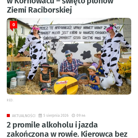
w Kornowacu – święto plonów
Ziemi Raciborskiej
0
RED.
5 sierpnia 2026
09:44
AKTUALNOŚCI
2 promile alkoholu i jazda
zakończona w rowie. Kierowca bez