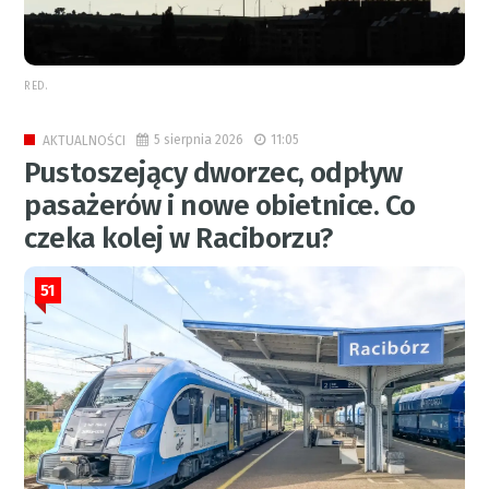
RED.
5 sierpnia 2026
11:05
AKTUALNOŚCI
Pustoszejący dworzec, odpływ
pasażerów i nowe obietnice. Co
czeka kolej w Raciborzu?
51