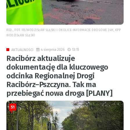
RED., FOT. FB/WODZISŁAW ŚLĄSKI I OKOLICE-INFORMACJE DROGOWE 24H, KPP
WODZISŁAW ŚLĄSKI
4 sierpnia 2026
13:15
AKTUALNOŚCI
Racibórz aktualizuje
dokumentację dla kluczowego
odcinka Regionalnej Drogi
Racibórz–Pszczyna. Tak ma
przebiegać nowa droga [PLANY]
51