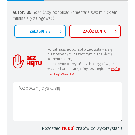
Autor:
Gość (Aby podpisać komentarz swoim nickiem
musisz się zalogować)
ZALOGUJ SIĘ
ZAŁÓŻ KONTO
Portal naszraciborz.pl przeciwstawia się
niestosownym, nasyconym nienawiścią
komentarzom,
niezależnie od wyrażanych poglądów. Jeśli
widzisz komentarz, który jest hejtem –
wyślij
nam zgłoszenie
.
Pozostało
(1000)
znaków do wykorzystania