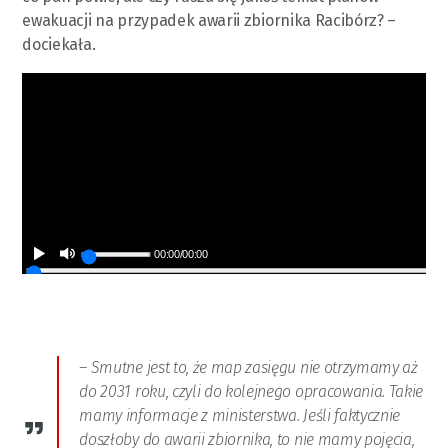
ewakuacji na przypadek awarii zbiornika Racibórz? –
dociekała.
00:00
/
00:00
– Smutne jest to, że map zasięgu nie otrzymamy aż
do 2031 roku, czyli do kolejnego opracowania. Takie
mamy informacje z ministerstwa. Jeśli faktycznie
doszłoby do awarii zbiornika, to nie mamy pojęcia,