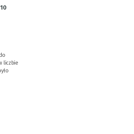
 10
 do
 liczbie
było