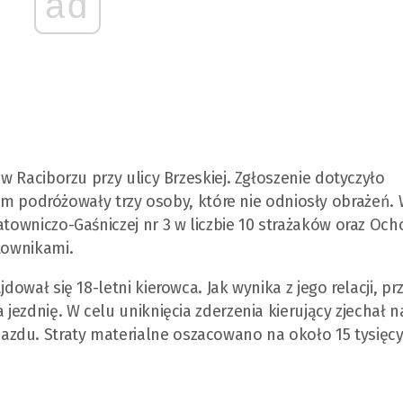
ad
 w Raciborzu przy ulicy Brzeskiej. Zgłoszenie dotyczyło
podróżowały trzy osoby, które nie odniosły obrażeń.
atowniczo-Gaśniczej nr 3 w liczbie 10 strażaków oraz Ocho
townikami.
dował się 18-letni kierowca. Jak wynika z jego relacji, p
 jezdnię. W celu uniknięcia zderzenia kierujący zjechał n
zdu. Straty materialne oszacowano na około 15 tysięc