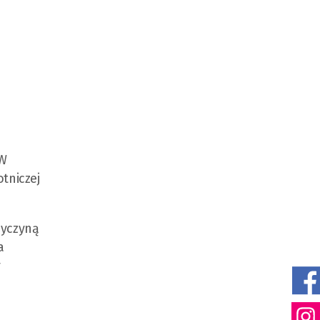
 W
tniczej
rzyczyną
a
y