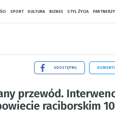
ŚCI
SPORT
KULTURA
BIZNES
STYL ŻYCIA
PARTNERZ
UDOSTĘPNIJ
KOMENTU
any przewód. Interwenc
powiecie raciborskim 10