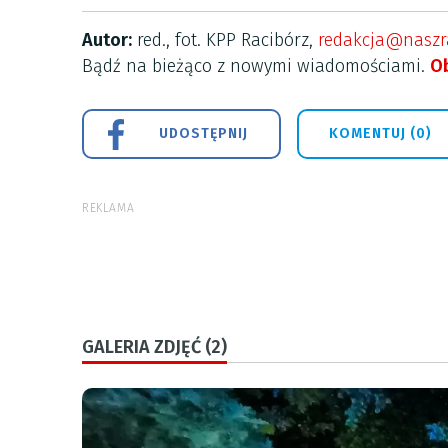
Autor:
red., fot. KPP Racibórz,
redakcja@naszra
Bądź na bieżąco z nowymi wiadomościami.
Ob
UDOSTĘPNIJ
KOMENTUJ (0)
REKLAMA
GALERIA ZDJĘĆ (2)