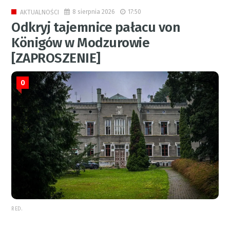
8 sierpnia 2026
17:50
AKTUALNOŚCI
Odkryj tajemnice pałacu von
Königów w Modzurowie
[ZAPROSZENIE]
0
RED.