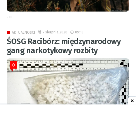
RED.
7 sierpnia 2026
09:13
AKTUALNOŚCI
ŚOSG Racibórz: międzynarodowy
gang narkotykowy rozbity
0