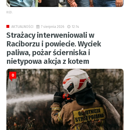
RED.
7 sierpnia 2026
12:14
AKTUALNOŚCI
Strażacy interweniowali w
Raciborzu i powiecie. Wyciek
paliwa, pożar ścierniska i
nietypowa akcja z kotem
0