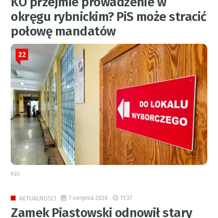
KO przejmie prowadzenie w
okręgu rybnickim? PiS może stracić
połowę mandatów
22
RED.
7 sierpnia 2026
11:37
AKTUALNOŚCI
Zamek Piastowski odnowił stary