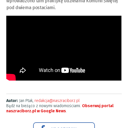
wprowadzono tam praktykę udzielania Komunii Świętej
pod dwiema postaciami.
Autor:
Jan Ptak,
redakcja@naszraciborz.pl
Bądź na bieżąco z nowymi wiadomościami.
Obserwuj portal
naszraciborz.pl w Google News
.