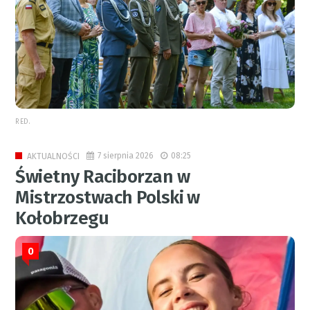
RED.
7 sierpnia 2026
08:25
AKTUALNOŚCI
Świetny Raciborzan w
Mistrzostwach Polski w
Kołobrzegu
0