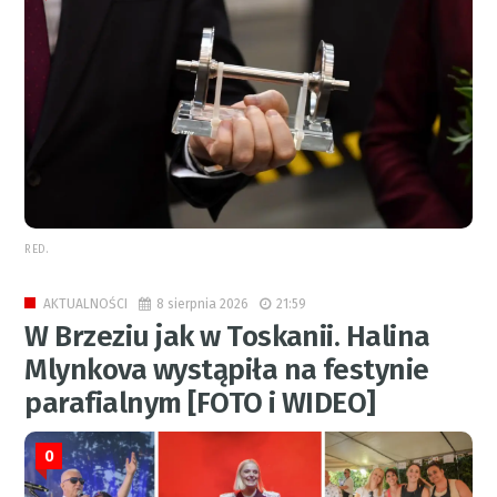
RED.
8 sierpnia 2026
21:59
AKTUALNOŚCI
W Brzeziu jak w Toskanii. Halina
Mlynkova wystąpiła na festynie
parafialnym [FOTO i WIDEO]
0