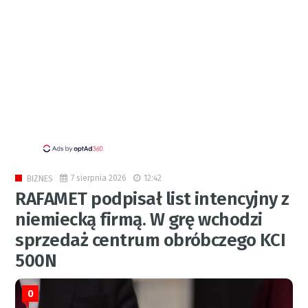
7 sierpnia 2026
12:42
BIZNES
RAFAMET podpisał list intencyjny z
niemiecką firmą. W grę wchodzi
sprzedaż centrum obróbczego KCI
500N
0