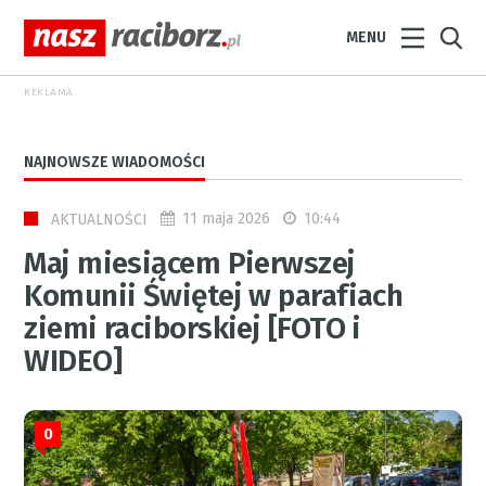
MENU
REKLAMA
NAJNOWSZE WIADOMOŚCI
11 maja 2026
10:44
AKTUALNOŚCI
Maj miesiącem Pierwszej
Komunii Świętej w parafiach
ziemi raciborskiej [FOTO i
WIDEO]
0