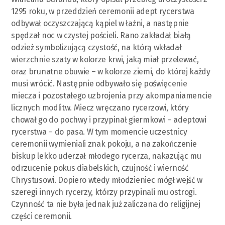
1295 roku, w przeddzień ceremonii adept rycerstwa
odbywał oczyszczającą kąpiel w łaźni, a następnie
spędzał noc w czystej pościeli. Rano zakładał białą
odzież symbolizującą czystość, na którą wkładał
wierzchnie szaty w kolorze krwi, jaką miał przelewać,
oraz brunatne obuwie – w kolorze ziemi, do której każdy
musi wrócić. Następnie odbywało się poświęcenie
miecza i pozostałego uzbrojenia przy akompaniamencie
licznych modlitw. Miecz wręczano rycerzowi, który
chował go do pochwy i przypinał giermkowi – adeptowi
rycerstwa – do pasa. W tym momencie uczestnicy
ceremonii wymieniali znak pokoju, a na zakończenie
biskup lekko uderzał młodego rycerza, nakazując mu
odrzucenie pokus diabelskich, czujność i wierność
Chrystusowi. Dopiero wtedy młodzieniec mógł wejść w
szeregi innych rycerzy, którzy przypinali mu ostrogi.
Czynność ta nie była jednak już zaliczana do religijnej
części ceremonii.