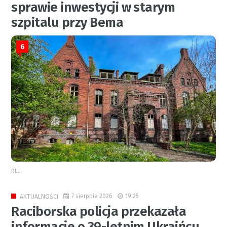
sprawie inwestycji w starym
szpitalu przy Bema
6
RED.
7 sierpnia 2026
19:25
AKTUALNOŚCI
Raciborska policja przekazała
informacje o 39-letnim Ukraińcu.