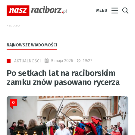
MENU
REKLAMA
NAJNOWSZE WIADOMOŚCI
9 maja 2026
19:27
AKTUALNOŚCI
Po setkach lat na raciborskim
zamku znów pasowano rycerza
0