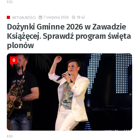
RED.
7 sierpnia 2026
18:42
AKTUALNOŚCI
Dożynki Gminne 2026 w Zawadzie
Książęcej. Sprawdź program święta
plonów
0
RED.