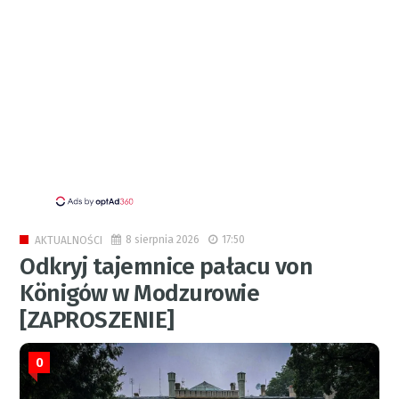
8 sierpnia 2026
17:50
AKTUALNOŚCI
Odkryj tajemnice pałacu von
Königów w Modzurowie
[ZAPROSZENIE]
0