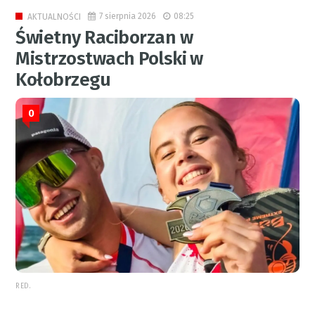
7 sierpnia 2026
08:25
AKTUALNOŚCI
Świetny Raciborzan w
Mistrzostwach Polski w
Kołobrzegu
0
RED.