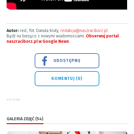
Autor:
red., fot. Danuta Kruty,
redakcja@naszraciborz.pl
Bądź na bieżąco z nowymi wiadomościami.
Obserwuj portal
naszraciborz.pl w Google News
.
UDOSTĘPNIJ
KOMENTUJ (0)
REKLAMA
GALERIA ZDJĘĆ (54)