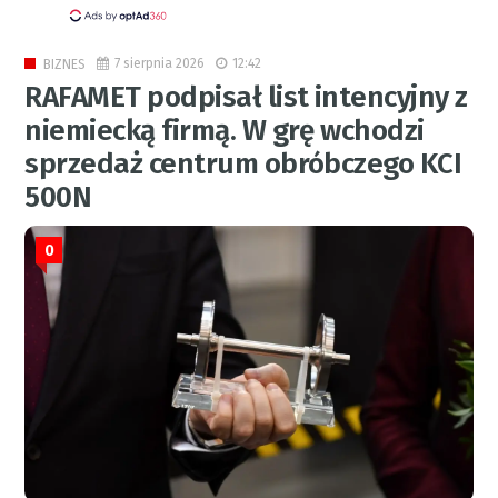
7 sierpnia 2026
12:42
BIZNES
RAFAMET podpisał list intencyjny z
niemiecką firmą. W grę wchodzi
sprzedaż centrum obróbczego KCI
500N
0