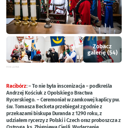
Zobacz
galerię (54)
REKLAMA
Racibórz
:
– To nie była inscenizacja – podkreśla
Andrzej Kościuk z Opolskiego Bractwa
Rycerskiego. – Ceremoniał w zamkowej kaplicy pw.
św. Tomasza Becketa przebiegał zgodnie z
przekazami biskupa Duranda z 1290 roku, z
udziałem rycerzy z Polski i Czech oraz proboszcza z
Ostroga, ks. Zbigniewa Cieśli. Wydarzenie