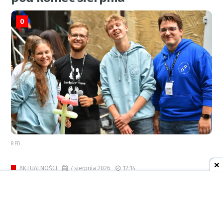
0
RED.
7 sierpnia 2026
12:14
AKTUALNOŚCI
Strażacy interweniowali w
Raciborzu i powiecie. Wyciek
paliwa, pożar ścierniska i