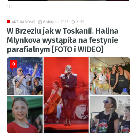
RED.
8 sierpnia 2026
21:59
AKTUALNOŚCI
W Brzeziu jak w Toskanii. Halina
Mlynkova wystąpiła na festynie
parafialnym [FOTO i WIDEO]
0