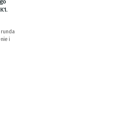
ego
K1.
a runda
nie i