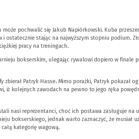
 może pochwalić się Jakub Napiórkowski. Kuba przeszed
w i ostatecznie stając na najwyższym stopniu podium. Zł
iężkiej pracy na treningach.
rnieju bokserskim, ulegając rywalowi dopiero w finale 
ify zbierał Patryk Hasse. Mimo porażki, Patryk pokazał 
wi, iż kolejnych zawodach na pewno to jego ręka powęd
tali nasi reprezentanci, choć ich postawa zasługuje na 
nieju bokserskiego, jednak warto zaznaczyć, że musiał u
ł całą kategorię wagową.