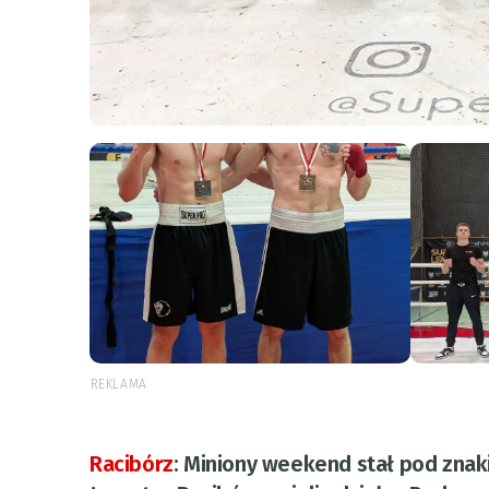
REKLAMA
Racibórz
:
Miniony weekend stał pod znak