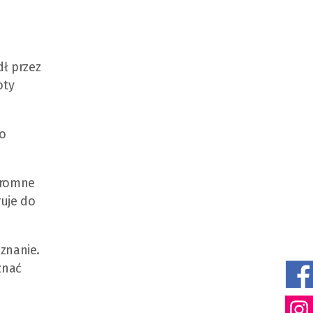
ł przez
oty
po
ogromne
ruje do
uznanie.
znać