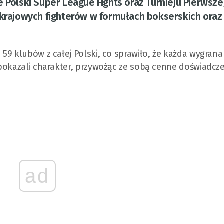
e Polski Super League Fights oraz Turnieju Pierwsz
 krajowych fighterów w formułach bokserskich oraz 
59 klubów z całej Polski, co sprawiło, że każda wygran
pokazali charakter, przywożąc ze sobą cenne doświadcze
ad