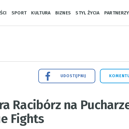
ŚCI
SPORT
KULTURA
BIZNES
STYL ŻYCIA
PARTNERZ
UDOSTĘPNIJ
KOMENTU
a Racibórz na Pucharz
e Fights