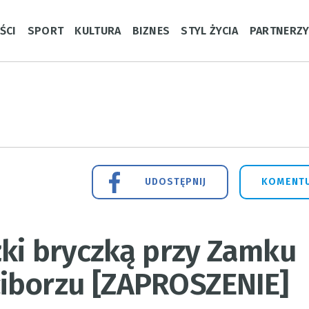
ŚCI
SPORT
KULTURA
BIZNES
STYL ŻYCIA
PARTNERZ
UDOSTĘPNIJ
KOMENTU
żki bryczką przy Zamku
iborzu [ZAPROSZENIE]