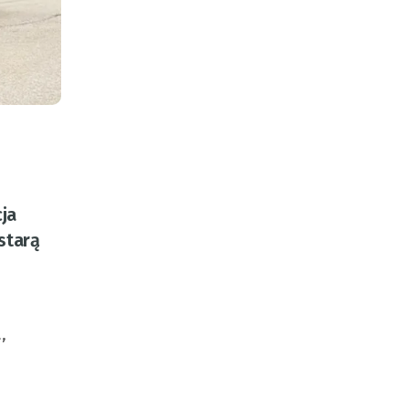
ja
starą
,