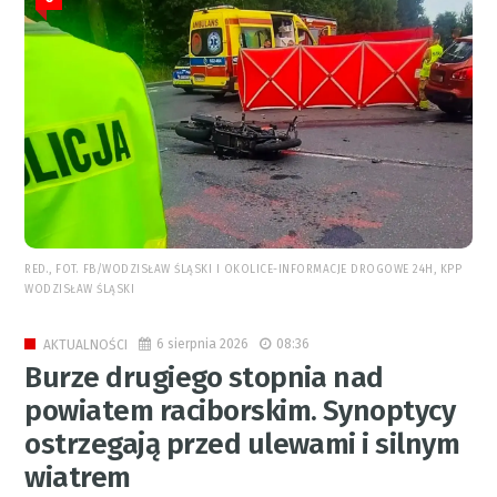
RED., FOT. FB/WODZISŁAW ŚLĄSKI I OKOLICE-INFORMACJE DROGOWE 24H, KPP
WODZISŁAW ŚLĄSKI
6 sierpnia 2026
08:36
AKTUALNOŚCI
Burze drugiego stopnia nad
powiatem raciborskim. Synoptycy
ostrzegają przed ulewami i silnym
wiatrem