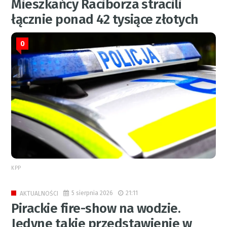
Mieszkańcy Raciborza stracili
łącznie ponad 42 tysiące złotych
0
KPP
5 sierpnia 2026
21:11
AKTUALNOŚCI
Pirackie fire-show na wodzie.
Jedyne takie przedstawienie w