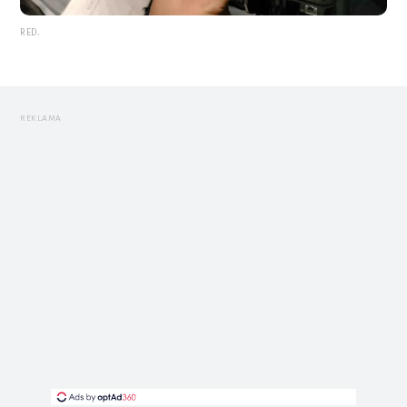
RED.
REKLAMA