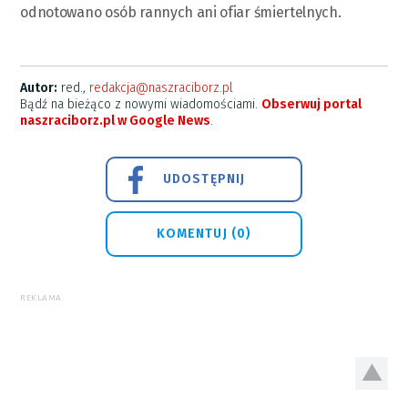
odnotowano osób rannych ani ofiar śmiertelnych.
Autor:
red.,
redakcja@naszraciborz.pl
Bądź na bieżąco z nowymi wiadomościami.
Obserwuj portal
naszraciborz.pl w Google News
.
UDOSTĘPNIJ
KOMENTUJ (0)
REKLAMA