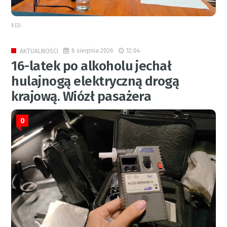
RED.
6 sierpnia 2026
12:04
AKTUALNOŚCI
16-latek po alkoholu jechał
hulajnogą elektryczną drogą
krajową. Wiózł pasażera
0