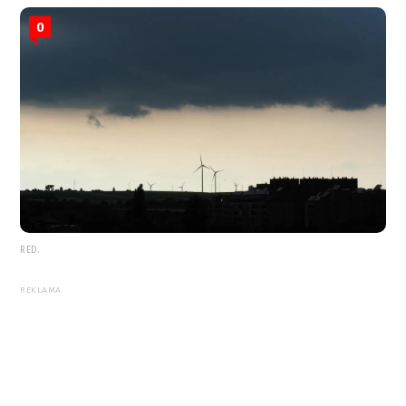
0
RED.
REKLAMA