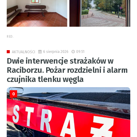
RED.
6 sierpnia 2026
09:51
AKTUALNOŚCI
Dwie interwencje strażaków w
Raciborzu. Pożar rozdzielni i alarm
czujnika tlenku węgla
0