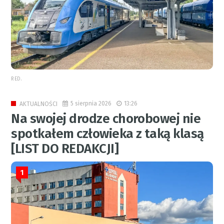
RED.
5 sierpnia 2026
13:26
AKTUALNOŚCI
Na swojej drodze chorobowej nie
spotkałem człowieka z taką klasą
[LIST DO REDAKCJI]
1