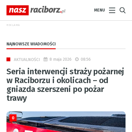
MENU
REKLAMA
NAJNOWSZE WIADOMOŚCI
8 maja 2026
08:56
AKTUALNOŚCI
Seria interwencji straży pożarnej
w Raciborzu i okolicach – od
gniazda szerszeni po pożar
trawy
0