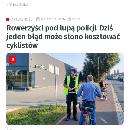
KPP RACIBÓRZ
6 sierpnia 2026
08:27
AKTUALNOŚCI
Rowerzyści pod lupą policji. Dziś
jeden błąd może słono kosztować
cyklistów
0