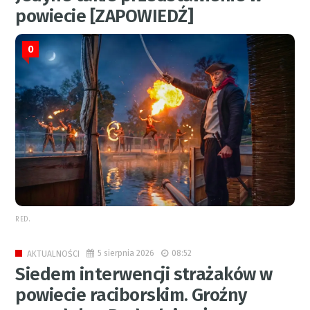
powiecie [ZAPOWIEDŹ]
0
RED.
5 sierpnia 2026
08:52
AKTUALNOŚCI
Siedem interwencji strażaków w
powiecie raciborskim. Groźny