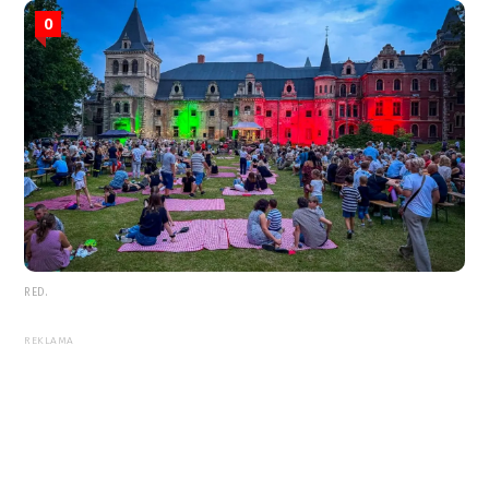
0
RED.
REKLAMA