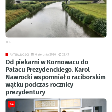
RED.
6 sierpnia 2026
22:43
AKTUALNOŚCI
Od piekarni w Kornowacu do
Pałacu Prezydenckiego. Karol
Nawrocki wspomniał o raciborskim
wątku podczas rocznicy
prezydentury
24