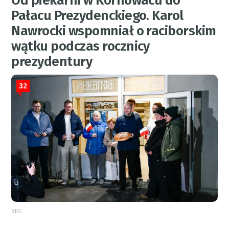
Od piekarni w Kornowacu do
Pałacu Prezydenckiego. Karol
Nawrocki wspomniał o raciborskim
wątku podczas rocznicy
prezydentury
32
RED.