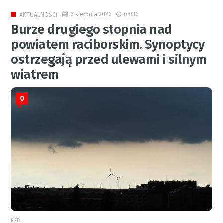
6 sierpnia 2026
08:36
AKTUALNOŚCI
Burze drugiego stopnia nad
powiatem raciborskim. Synoptycy
ostrzegają przed ulewami i silnym
wiatrem
0
RED.