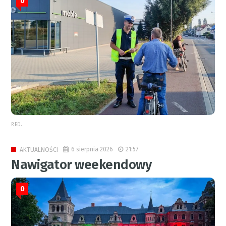
0
RED.
6 sierpnia 2026
21:57
AKTUALNOŚCI
Nawigator weekendowy
0