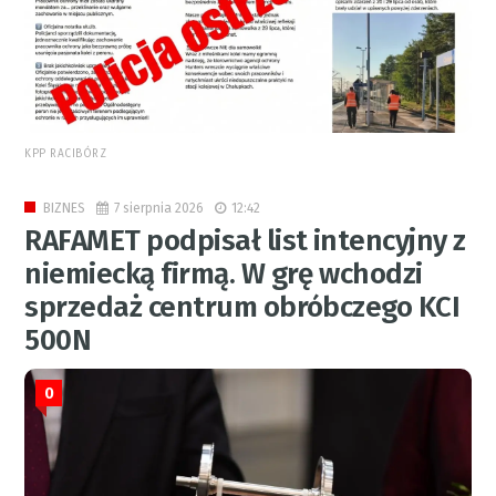
KPP RACIBÓRZ
7 sierpnia 2026
12:42
BIZNES
RAFAMET podpisał list intencyjny z
niemiecką firmą. W grę wchodzi
sprzedaż centrum obróbczego KCI
500N
0