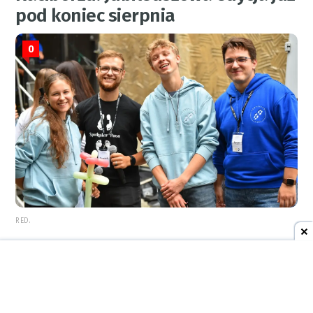
pod koniec sierpnia
0
RED.
7 sierpnia 2026
09:13
AKTUALNOŚCI
ŚOSG Racibórz: międzynarodowy
gang narkotykowy rozbity