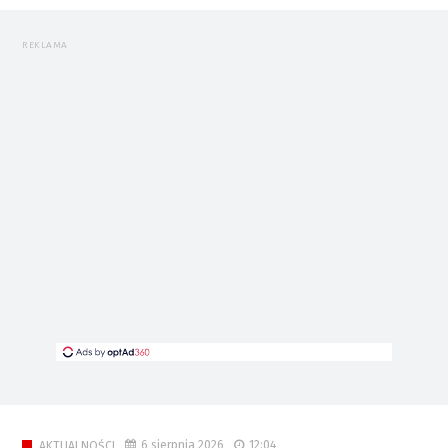
REKLAMA
6 sierpnia 2026
12:04
AKTUALNOŚCI