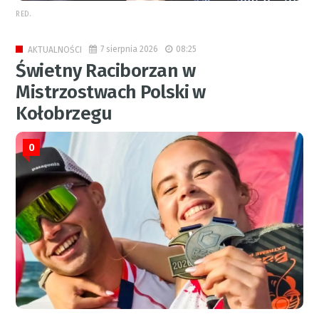
RED.
7 sierpnia 2026
08:25
AKTUALNOŚCI
Świetny Raciborzan w
Mistrzostwach Polski w
Kołobrzegu
0