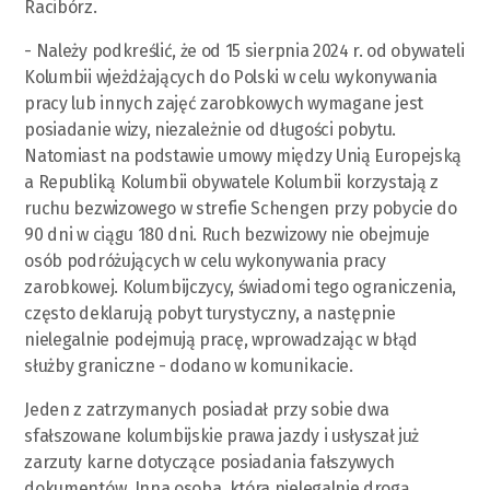
Racibórz.
- Należy podkreślić, że od 15 sierpnia 2024 r. od obywateli
Kolumbii wjeżdżających do Polski w celu wykonywania
pracy lub innych zajęć zarobkowych wymagane jest
posiadanie wizy, niezależnie od długości pobytu.
Natomiast na podstawie umowy między Unią Europejską
a Republiką Kolumbii obywatele Kolumbii korzystają z
ruchu bezwizowego w strefie Schengen przy pobycie do
90 dni w ciągu 180 dni. Ruch bezwizowy nie obejmuje
osób podróżujących w celu wykonywania pracy
zarobkowej. Kolumbijczycy, świadomi tego ograniczenia,
często deklarują pobyt turystyczny, a następnie
nielegalnie podejmują pracę, wprowadzając w błąd
służby graniczne - dodano w komunikacie.
Jeden z zatrzymanych posiadał przy sobie dwa
sfałszowane kolumbijskie prawa jazdy i usłyszał już
zarzuty karne dotyczące posiadania fałszywych
dokumentów. Inna osoba, która nielegalnie drogą