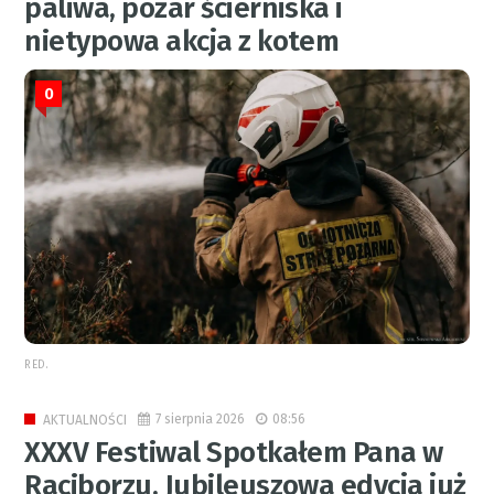
paliwa, pożar ścierniska i
nietypowa akcja z kotem
0
RED.
7 sierpnia 2026
08:56
AKTUALNOŚCI
XXXV Festiwal Spotkałem Pana w
Raciborzu. Jubileuszowa edycja już