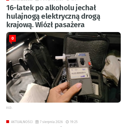
16-latek po alkoholu jechał
hulajnogą elektryczną drogą
krajową. Wiózł pasażera
0
RED.
7 sierpnia 2026
19:25
AKTUALNOŚCI