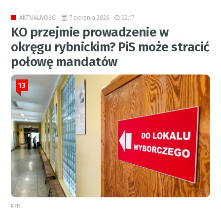
7 sierpnia 2026
22:17
AKTUALNOŚCI
KO przejmie prowadzenie w
okręgu rybnickim? PiS może stracić
połowę mandatów
13
RED.