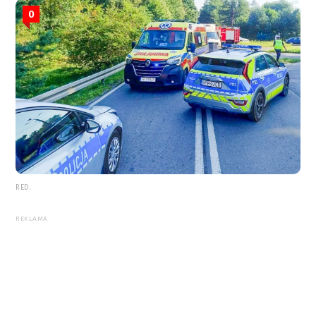
0
RED.
REKLAMA