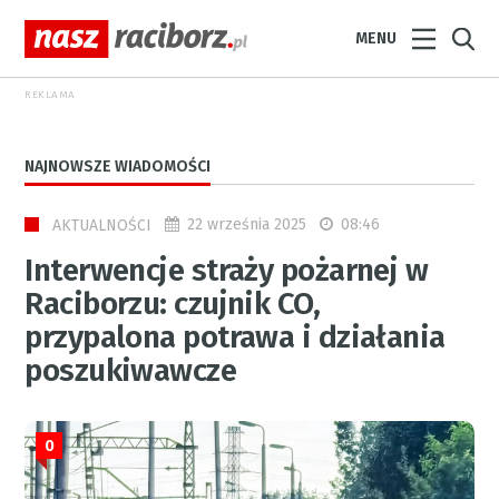
MENU
REKLAMA
NAJNOWSZE WIADOMOŚCI
22 września 2025
08:46
AKTUALNOŚCI
Interwencje straży pożarnej w
Raciborzu: czujnik CO,
przypalona potrawa i działania
poszukiwawcze
0