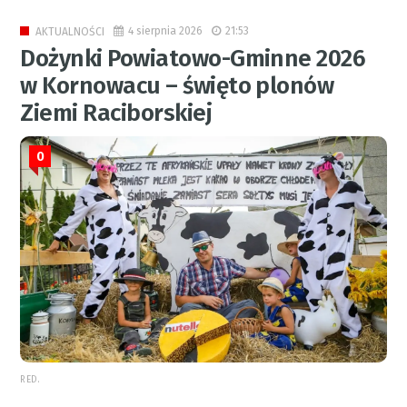
4 sierpnia 2026
21:53
AKTUALNOŚCI
Dożynki Powiatowo-Gminne 2026
w Kornowacu – święto plonów
Ziemi Raciborskiej
0
RED.