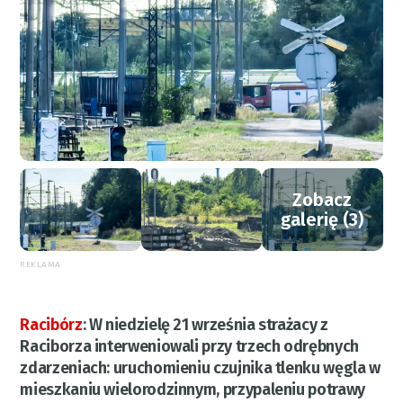
Zobacz
galerię (3)
REKLAMA
Racibórz
:
W niedzielę 21 września strażacy z
Raciborza interweniowali przy trzech odrębnych
zdarzeniach: uruchomieniu czujnika tlenku węgla w
mieszkaniu wielorodzinnym, przypaleniu potrawy