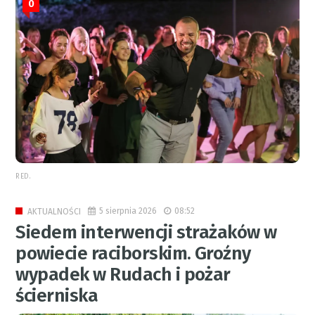
0
RED.
5 sierpnia 2026
08:52
AKTUALNOŚCI
Siedem interwencji strażaków w
powiecie raciborskim. Groźny
wypadek w Rudach i pożar
ścierniska