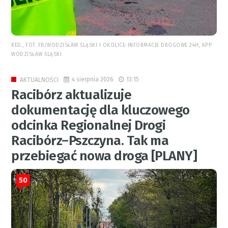
RED., FOT. FB/WODZISŁAW ŚLĄSKI I OKOLICE-INFORMACJE DROGOWE 24H, KPP
WODZISŁAW ŚLĄSKI
4 sierpnia 2026
13:15
AKTUALNOŚCI
Racibórz aktualizuje
dokumentację dla kluczowego
odcinka Regionalnej Drogi
Racibórz–Pszczyna. Tak ma
przebiegać nowa droga [PLANY]
50