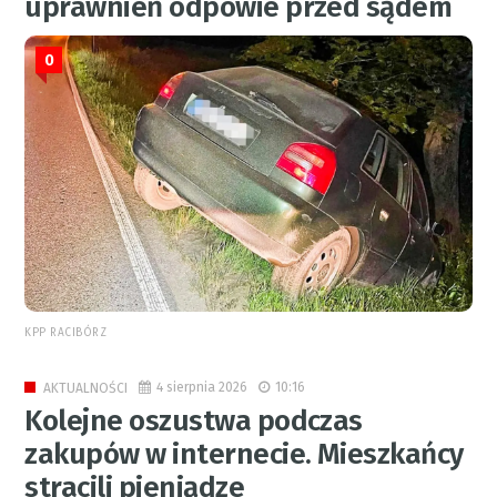
uprawnień odpowie przed sądem
0
KPP RACIBÓRZ
4 sierpnia 2026
10:16
AKTUALNOŚCI
Kolejne oszustwa podczas
zakupów w internecie. Mieszkańcy
stracili pieniądze