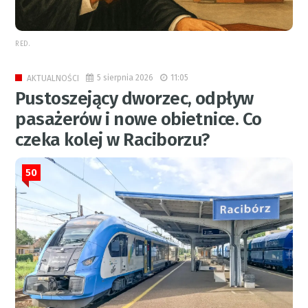
RED.
5 sierpnia 2026
11:05
AKTUALNOŚCI
Pustoszejący dworzec, odpływ
pasażerów i nowe obietnice. Co
czeka kolej w Raciborzu?
50