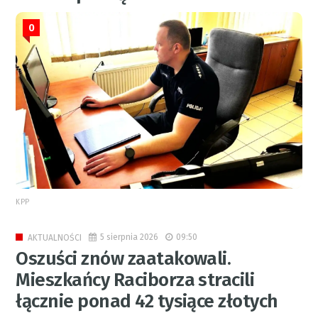
0
KPP
5 sierpnia 2026
09:50
AKTUALNOŚCI
Oszuści znów zaatakowali.
Mieszkańcy Raciborza stracili
łącznie ponad 42 tysiące złotych