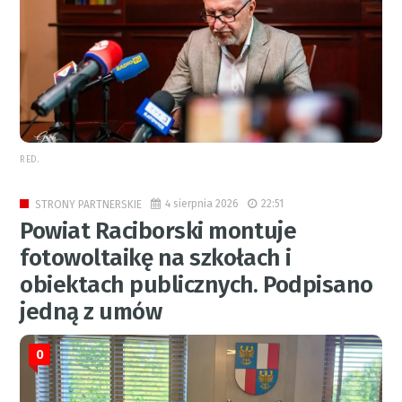
RED.
4 sierpnia 2026
22:51
STRONY PARTNERSKIE
Powiat Raciborski montuje
fotowoltaikę na szkołach i
obiektach publicznych. Podpisano
jedną z umów
0