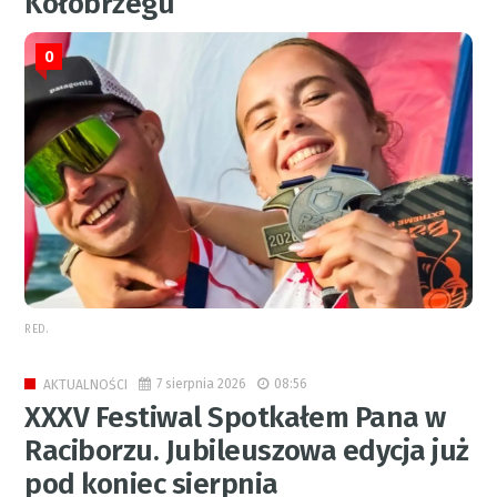
Kołobrzegu
0
RED.
7 sierpnia 2026
08:56
AKTUALNOŚCI
XXXV Festiwal Spotkałem Pana w
Raciborzu. Jubileuszowa edycja już
pod koniec sierpnia