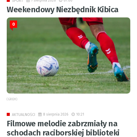
7 sierpnia 2026
07:00
SPORT
Weekendowy Niezbędnik Kibica
0
(GREH)
8 sierpnia 2026
10:21
AKTUALNOŚCI
Filmowe melodie zabrzmiały na
schodach raciborskiej biblioteki