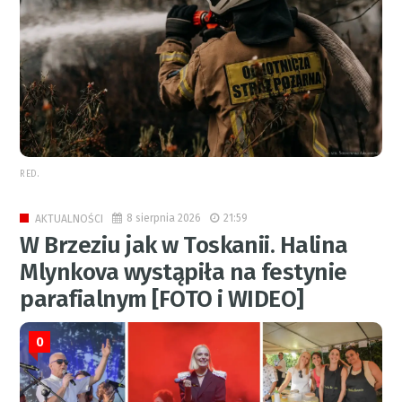
RED.
8 sierpnia 2026
21:59
AKTUALNOŚCI
W Brzeziu jak w Toskanii. Halina
Mlynkova wystąpiła na festynie
parafialnym [FOTO i WIDEO]
0