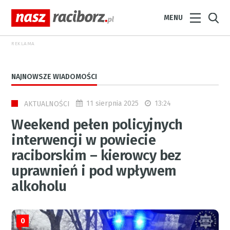
MENU
REKLAMA
NAJNOWSZE WIADOMOŚCI
11 sierpnia 2025
13:24
AKTUALNOŚCI
Weekend pełen policyjnych
interwencji w powiecie
raciborskim – kierowcy bez
uprawnień i pod wpływem
alkoholu
0