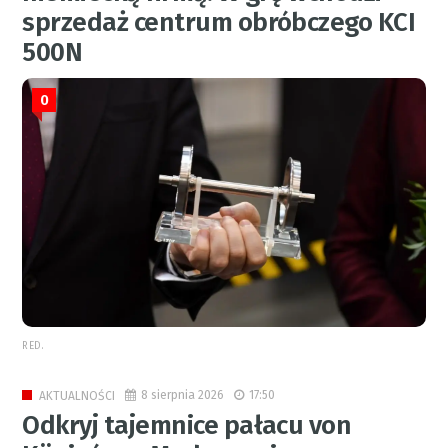
sprzedaż centrum obróbczego KCI
500N
0
RED.
8 sierpnia 2026
17:50
AKTUALNOŚCI
Odkryj tajemnice pałacu von