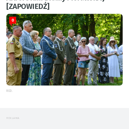
[ZAPOWIEDŹ]
0
RED.
REKLAMA