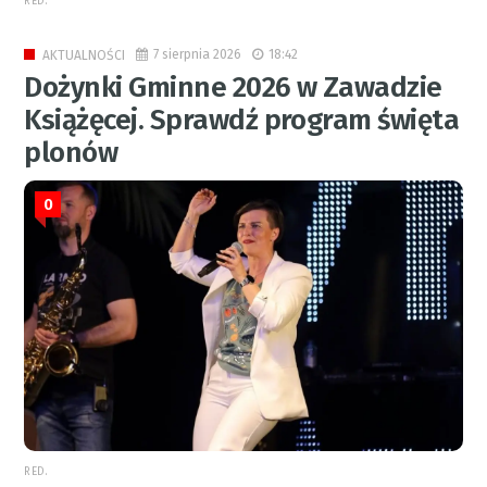
RED.
7 sierpnia 2026
18:42
AKTUALNOŚCI
Dożynki Gminne 2026 w Zawadzie
Książęcej. Sprawdź program święta
plonów
0
RED.