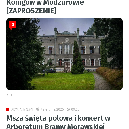
Königów w Modzurowie
[ZAPROSZENIE]
0
RED.
7 sierpnia 2026
09:25
AKTUALNOŚCI
Msza święta polowa i koncert w
Arboretum Bramy Morawskiej