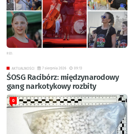
RED.
7 sierpnia 2026
09:13
AKTUALNOŚCI
ŚOSG Racibórz: międzynarodowy
gang narkotykowy rozbity
0