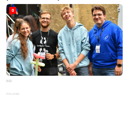
0
RED.
REKLAMA