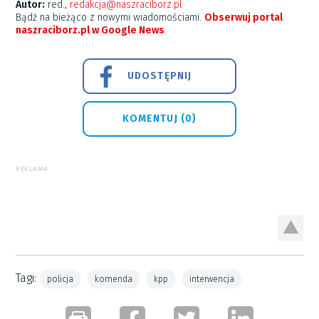
Autor:
red.,
redakcja@naszraciborz.pl
Bądź na bieżąco z nowymi wiadomościami.
Obserwuj portal
naszraciborz.pl w Google News
.
UDOSTĘPNIJ
KOMENTUJ (0)
REKLAMA
Tagi:
policja
komenda
kpp
interwencja