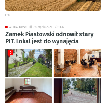
RED.
7 sierpnia 2026
11:37
AKTUALNOŚCI
Zamek Piastowski odnowił stary
PIT. Lokal jest do wynajęcia
0