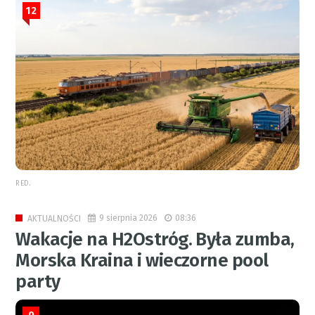
12
RED.
9 sierpnia 2026
08:36
AKTUALNOŚCI
Wakacje na H2Ostróg. Była zumba,
Morska Kraina i wieczorne pool
party