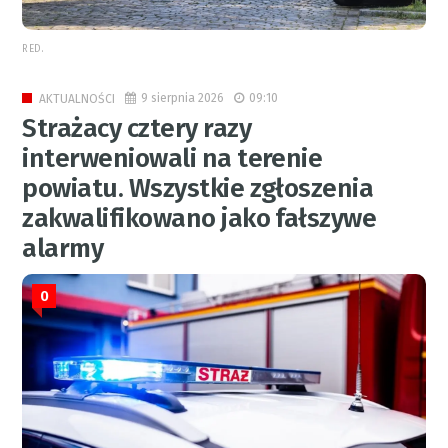
RED.
9 sierpnia 2026
09:10
AKTUALNOŚCI
Strażacy cztery razy
interweniowali na terenie
powiatu. Wszystkie zgłoszenia
zakwalifikowano jako fałszywe
alarmy
0