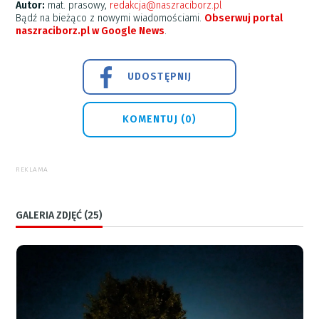
Autor:
mat. prasowy,
redakcja@naszraciborz.pl
Bądź na bieżąco z nowymi wiadomościami.
Obserwuj portal
naszraciborz.pl w Google News
.
UDOSTĘPNIJ
KOMENTUJ (0)
REKLAMA
GALERIA ZDJĘĆ (25)