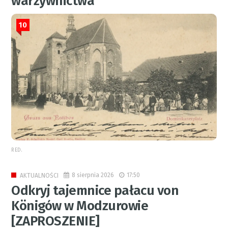
warzywnictwa
10
RED.
8 sierpnia 2026
17:50
AKTUALNOŚCI
Odkryj tajemnice pałacu von
Königów w Modzurowie
[ZAPROSZENIE]