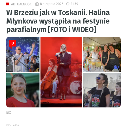
8 sierpnia 2026
21:59
AKTUALNOŚCI
W Brzeziu jak w Toskanii. Halina
Mlynkova wystąpiła na festynie
parafialnym [FOTO i WIDEO]
0
RED.
REKLAMA