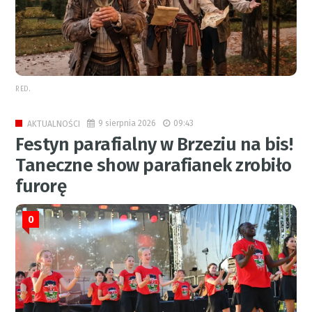
RED.
9 sierpnia 2026
09:43
AKTUALNOŚCI
Festyn parafialny w Brzeziu na bis!
Taneczne show parafianek zrobiło
furorę
0