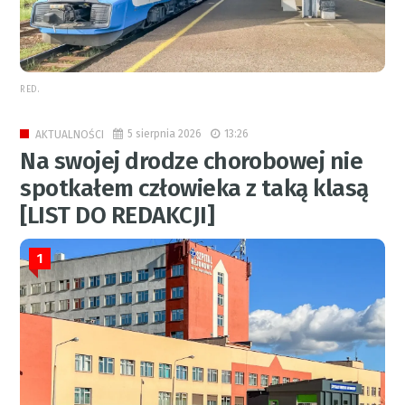
RED.
5 sierpnia 2026
13:26
AKTUALNOŚCI
Na swojej drodze chorobowej nie
spotkałem człowieka z taką klasą
[LIST DO REDAKCJI]
1