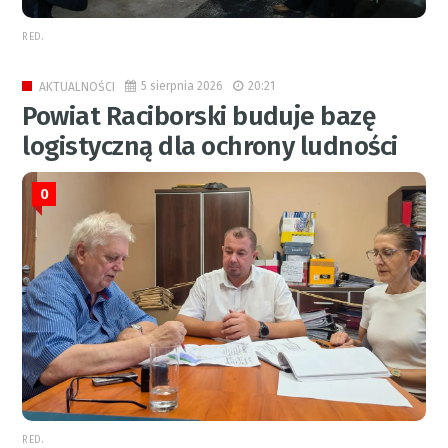
RED.
5 sierpnia 2026
20:21
AKTUALNOŚCI
Powiat Raciborski buduje bazę
logistyczną dla ochrony ludności
0
RED.