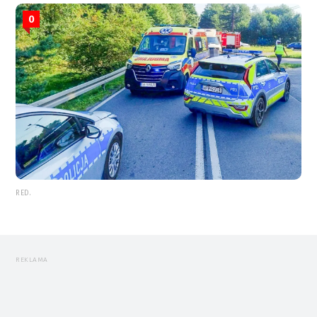
0
RED.
REKLAMA