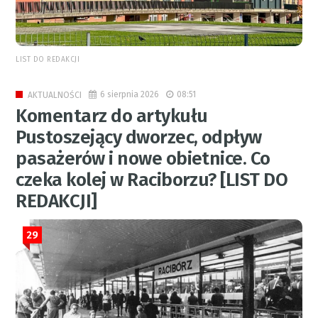
LIST DO REDAKCJI
6 sierpnia 2026
08:51
AKTUALNOŚCI
Komentarz do artykułu
Pustoszejący dworzec, odpływ
pasażerów i nowe obietnice. Co
czeka kolej w Raciborzu? [LIST DO
REDAKCJI]
29