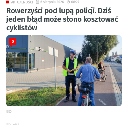
6 sierpnia 2026
08:27
AKTUALNOŚCI
Rowerzyści pod lupą policji. Dziś
jeden błąd może słono kosztować
cyklistów
0
RED.
REKLAMA