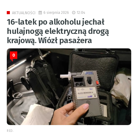
6 sierpnia 2026
12:04
AKTUALNOŚCI
16-latek po alkoholu jechał
hulajnogą elektryczną drogą
krajową. Wiózł pasażera
0
RED.