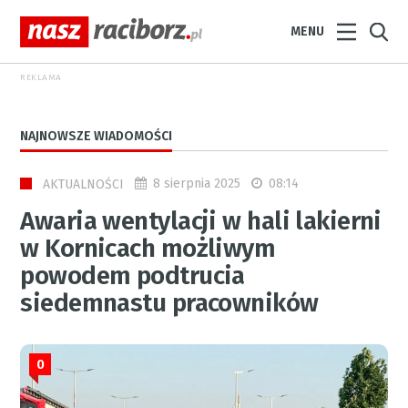
MENU
REKLAMA
NAJNOWSZE WIADOMOŚCI
8 sierpnia 2025
08:14
AKTUALNOŚCI
Awaria wentylacji w hali lakierni
w Kornicach możliwym
powodem podtrucia
siedemnastu pracowników
0