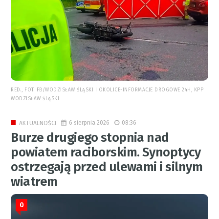
RED., FOT. FB/WODZISŁAW ŚLĄSKI I OKOLICE-INFORMACJE DROGOWE 24H, KPP
WODZISŁAW ŚLĄSKI
6 sierpnia 2026
08:36
AKTUALNOŚCI
Burze drugiego stopnia nad
powiatem raciborskim. Synoptycy
ostrzegają przed ulewami i silnym
wiatrem
0