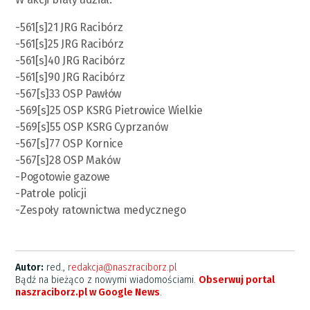
-561[s]21 JRG Racibórz
-561[s]25 JRG Racibórz
-561[s]40 JRG Racibórz
-561[s]90 JRG Racibórz
-567[s]33 OSP Pawłów
-569[s]25 OSP KSRG Pietrowice Wielkie
-569[s]55 OSP KSRG Cyprzanów
-567[s]77 OSP Kornice
-567[s]28 OSP Maków
-Pogotowie gazowe
-Patrole policji
-Zespoły ratownictwa medycznego
Autor:
red.,
redakcja@naszraciborz.pl
Bądź na bieżąco z nowymi wiadomościami.
Obserwuj portal
naszraciborz.pl w Google News
.