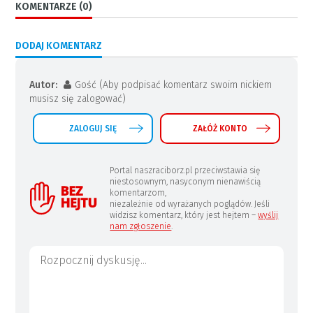
KOMENTARZE (0)
DODAJ KOMENTARZ
Autor:
Gość (Aby podpisać komentarz swoim nickiem
musisz się zalogować)
ZALOGUJ SIĘ
ZAŁÓŻ KONTO
Portal naszraciborz.pl przeciwstawia się
niestosownym, nasyconym nienawiścią
komentarzom,
niezależnie od wyrażanych poglądów. Jeśli
widzisz komentarz, który jest hejtem –
wyślij
nam zgłoszenie
.