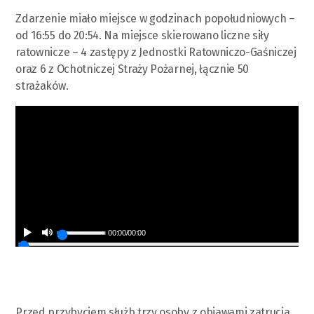
Zdarzenie miało miejsce w godzinach popołudniowych –
od 16:55 do 20:54. Na miejsce skierowano liczne siły
ratownicze – 4 zastępy z Jednostki Ratowniczo-Gaśniczej
oraz 6 z Ochotniczej Straży Pożarnej, łącznie 50
strażaków.
00:00
/
00:00
Przed przybyciem służb trzy osoby z objawami zatrucia