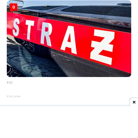
0
RED.
REKLAMA