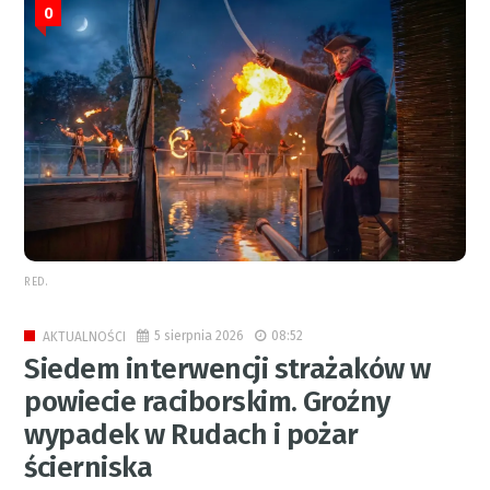
0
RED.
5 sierpnia 2026
08:52
AKTUALNOŚCI
Siedem interwencji strażaków w
powiecie raciborskim. Groźny
wypadek w Rudach i pożar
ścierniska