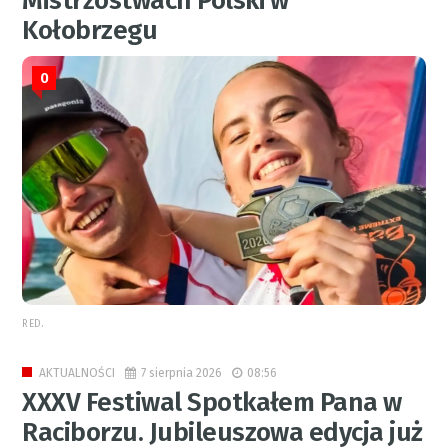
Mistrzostwach Polski w
Kołobrzegu
0
RED.
7 sierpnia 2026
08:56
AKTUALNOŚCI
XXXV Festiwal Spotkałem Pana w
Raciborzu. Jubileuszowa edycja już