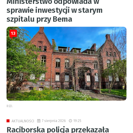
Ministerstwo odpowiada w
sprawie inwestycji w starym
szpitalu przy Bema
13
RED.
7 sierpnia 2026
19:25
AKTUALNOŚCI
Raciborska policja przekazała