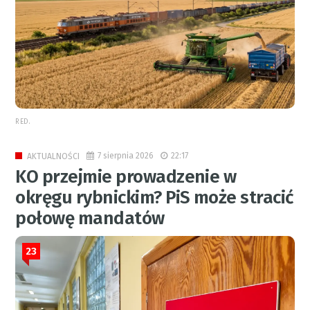
RED.
7 sierpnia 2026
22:17
AKTUALNOŚCI
KO przejmie prowadzenie w
okręgu rybnickim? PiS może stracić
połowę mandatów
23