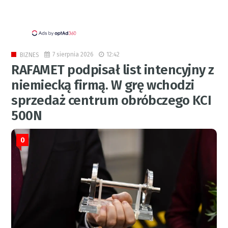
7 sierpnia 2026
12:42
BIZNES
RAFAMET podpisał list intencyjny z
niemiecką firmą. W grę wchodzi
sprzedaż centrum obróbczego KCI
500N
0