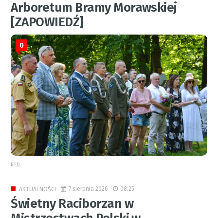
Arboretum Bramy Morawskiej
[ZAPOWIEDŹ]
0
RED.
7 sierpnia 2026
08:25
AKTUALNOŚCI
Świetny Raciborzan w