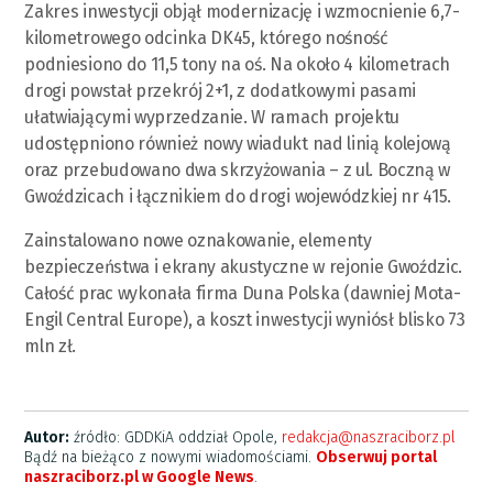
Zakres inwestycji objął modernizację i wzmocnienie 6,7-
kilometrowego odcinka DK45, którego nośność
podniesiono do 11,5 tony na oś. Na około 4 kilometrach
drogi powstał przekrój 2+1, z dodatkowymi pasami
ułatwiającymi wyprzedzanie. W ramach projektu
udostępniono również nowy wiadukt nad linią kolejową
oraz przebudowano dwa skrzyżowania – z ul. Boczną w
Gwoździcach i łącznikiem do drogi wojewódzkiej nr 415.
Zainstalowano nowe oznakowanie, elementy
bezpieczeństwa i ekrany akustyczne w rejonie Gwoździc.
Całość prac wykonała firma Duna Polska (dawniej Mota-
Engil Central Europe), a koszt inwestycji wyniósł blisko 73
mln zł.
Autor:
źródło: GDDKiA oddział Opole,
redakcja@naszraciborz.pl
Bądź na bieżąco z nowymi wiadomościami.
Obserwuj portal
naszraciborz.pl w Google News
.