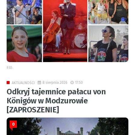
RED.
8 sierpnia 2026
17:50
AKTUALNOŚCI
Odkryj tajemnice pałacu von
Königów w Modzurowie
[ZAPROSZENIE]
0