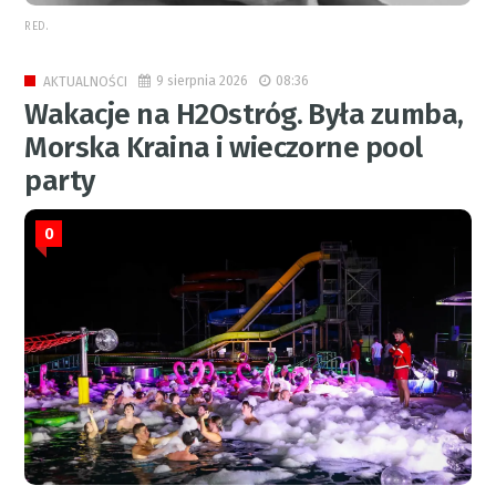
RED.
9 sierpnia 2026
08:36
AKTUALNOŚCI
Wakacje na H2Ostróg. Była zumba,
Morska Kraina i wieczorne pool
party
0