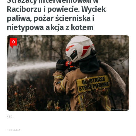
Strażacy interweniowali w
Raciborzu i powiecie. Wyciek
paliwa, pożar ścierniska i
nietypowa akcja z kotem
0
RED.
REKLAMA