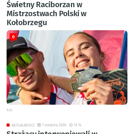
Świetny Raciborzan w
Mistrzostwach Polski w
Kołobrzegu
0
RED.
7 sierpnia 2026
12:14
AKTUALNOŚCI