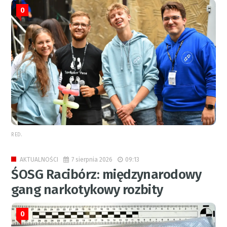
0
RED.
7 sierpnia 2026
09:13
AKTUALNOŚCI
ŚOSG Racibórz: międzynarodowy
gang narkotykowy rozbity
0