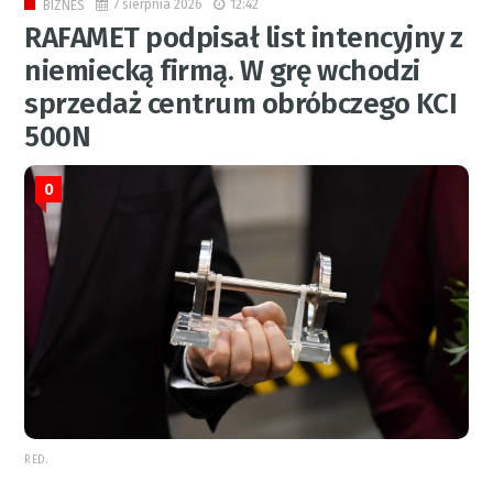
7 sierpnia 2026
12:42
BIZNES
RAFAMET podpisał list intencyjny z
niemiecką firmą. W grę wchodzi
sprzedaż centrum obróbczego KCI
500N
0
RED.