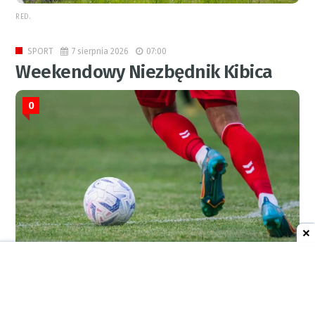
RED.
7 sierpnia 2026
07:00
SPORT
Weekendowy Niezbędnik Kibica
0
(GREH)
7 sierpnia 2026
19:07
AKTUALNOŚCI