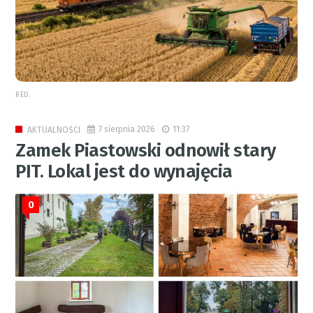
RED.
7 sierpnia 2026
11:37
AKTUALNOŚCI
Zamek Piastowski odnowił stary
PIT. Lokal jest do wynajęcia
0