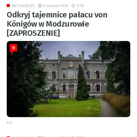
8 sierpnia 2026
17:50
AKTUALNOŚCI
Odkryj tajemnice pałacu von
Königów w Modzurowie
[ZAPROSZENIE]
0
RED.