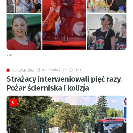
RED.
8 sierpnia 2026
11:13
AKTUALNOŚCI
Strażacy interweniowali pięć razy.
Pożar ścierniska i kolizja
0