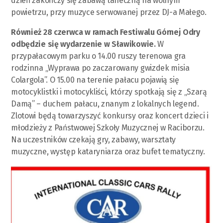
dzień zakończy się zabawą taneczną na wolnym
powietrzu, przy muzyce serwowanej przez DJ-a Małego.
Również 28 czerwca w ramach Festiwalu Górnej Odry
odbędzie się wydarzenie w Sławikowie.
W
przypałacowym parku o 14.00 ruszy terenowa gra
rodzinna „Wyprawa po zaczarowany gwizdek misia
Colargola”. O 15.00 na terenie pałacu pojawią się
motocyklistki i motocykliści, którzy spotkają się z „Szarą
Damą” – duchem pałacu, znanym z lokalnych legend.
Zlotowi będą towarzyszyć konkursy oraz koncert dzieci i
młodzieży z Państwowej Szkoły Muzycznej w Raciborzu.
Na uczestników czekają gry, zabawy, warsztaty
muzyczne, występ kataryniarza oraz bufet tematyczny.