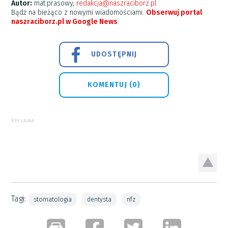
Autor:
mat.prasowy,
redakcja@naszraciborz.pl
Bądź na bieżąco z nowymi wiadomościami.
Obserwuj portal
naszraciborz.pl w Google News
.
UDOSTĘPNIJ
KOMENTUJ (0)
REKLAMA
Tagi:
stomatologia
dentysta
nfz