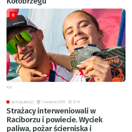
Kołobrzegu
0
RED.
7 sierpnia 2026
12:14
AKTUALNOŚCI
Strażacy interweniowali w
Raciborzu i powiecie. Wyciek
paliwa, pożar ścierniska i