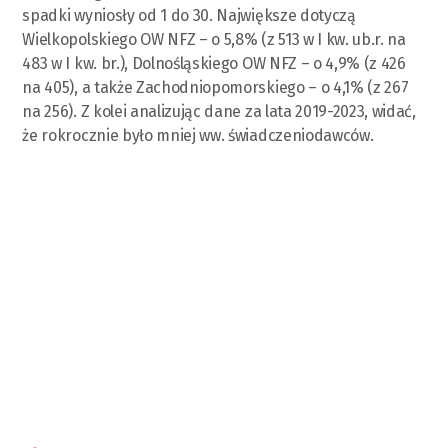
spadki wyniosły od 1 do 30. Największe dotyczą
Wielkopolskiego OW NFZ – o 5,8% (z 513 w I kw. ub.r. na
483 w I kw. br.), Dolnośląskiego OW NFZ – o 4,9% (z 426
na 405), a także Zachodniopomorskiego – o 4,1% (z 267
na 256). Z kolei analizując dane za lata 2019-2023, widać,
że rokrocznie było mniej ww. świadczeniodawców.