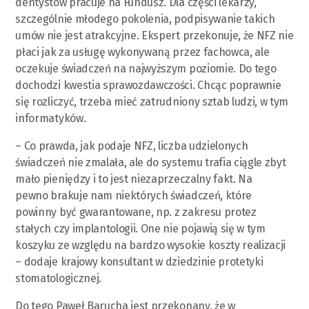
dentystów pracuje na Fundusz. Dla części lekarzy,
szczególnie młodego pokolenia, podpisywanie takich
umów nie jest atrakcyjne. Ekspert przekonuje, że NFZ nie
płaci jak za usługę wykonywaną przez fachowca, ale
oczekuje świadczeń na najwyższym poziomie. Do tego
dochodzi kwestia sprawozdawczości. Chcąc poprawnie
się rozliczyć, trzeba mieć zatrudniony sztab ludzi, w tym
informatyków.
– Co prawda, jak podaje NFZ, liczba udzielonych
świadczeń nie zmalała, ale do systemu trafia ciągle zbyt
mało pieniędzy i to jest niezaprzeczalny fakt. Na
pewno brakuje nam niektórych świadczeń, które
powinny być gwarantowane, np. z zakresu protez
stałych czy implantologii. One nie pojawią się w tym
koszyku ze względu na bardzo wysokie koszty realizacji
– dodaje krajowy konsultant w dziedzinie protetyki
stomatologicznej.
Do tego Paweł Barucha jest przekonany, że w