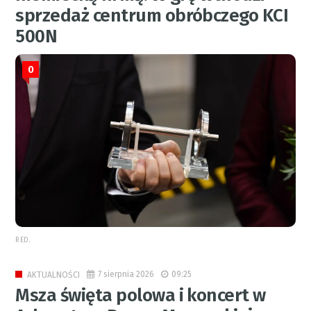
sprzedaż centrum obróbczego KCI
500N
0
RED.
7 sierpnia 2026
09:25
AKTUALNOŚCI
Msza święta polowa i koncert w