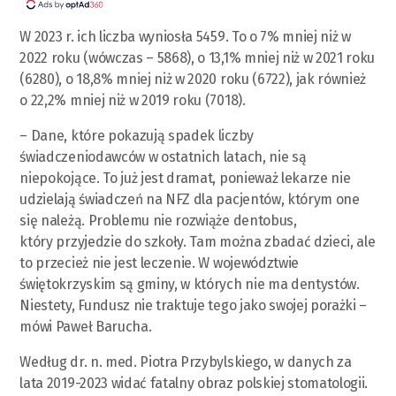
W 2023 r. ich liczba wyniosła 5459. To o 7% mniej niż w
2022 roku (wówczas – 5868), o 13,1% mniej niż w 2021 roku
(6280), o 18,8% mniej niż w 2020 roku (6722), jak również
o 22,2% mniej niż w 2019 roku (7018).
– Dane, które pokazują spadek liczby
świadczeniodawców w ostatnich latach, nie są
niepokojące. To już jest dramat, ponieważ lekarze nie
udzielają świadczeń na NFZ dla pacjentów, którym one
się należą. Problemu nie rozwiąże dentobus,
który przyjedzie do szkoły. Tam można zbadać dzieci, ale
to przecież nie jest leczenie. W województwie
świętokrzyskim są gminy, w których nie ma dentystów.
Niestety, Fundusz nie traktuje tego jako swojej porażki –
mówi Paweł Barucha.
Według dr. n. med. Piotra Przybylskiego, w danych za
lata 2019-2023 widać fatalny obraz polskiej stomatologii.