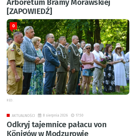
Arboretum Bramy Morawskiej
[ZAPOWIEDŹ]
0
RED.
8 sierpnia 2026
17:50
AKTUALNOŚCI
Odkryj tajemnice pałacu von
Königów w Modzurowie