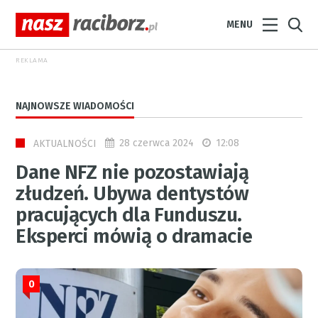
MENU
REKLAMA
NAJNOWSZE WIADOMOŚCI
28 czerwca 2024
12:08
AKTUALNOŚCI
Dane NFZ nie pozostawiają
złudzeń. Ubywa dentystów
pracujących dla Funduszu.
Eksperci mówią o dramacie
0