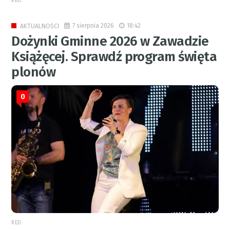
RED.
7 sierpnia 2026
18:42
AKTUALNOŚCI
Dożynki Gminne 2026 w Zawadzie
Książęcej. Sprawdź program święta
plonów
0
RED.