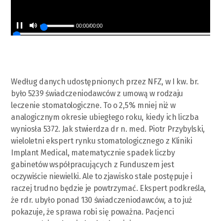
00:00
/
00:00
Według danych udostępnionych przez NFZ, w I kw. br.
było 5239 świadczeniodawców z umową w rodzaju
leczenie stomatologiczne. To o 2,5% mniej niż w
analogicznym okresie ubiegłego roku, kiedy ich liczba
wyniosła 5372. Jak stwierdza dr n. med. Piotr Przybylski,
wieloletni ekspert rynku stomatologicznego z Kliniki
Implant Medical, matematycznie spadek liczby
gabinetów współpracujących z Funduszem jest
oczywiście niewielki. Ale to zjawisko stale postępuje i
raczej trudno będzie je powtrzymać. Ekspert podkreśla,
że rdr. ubyło ponad 130 świadczeniodawców, a to już
pokazuje, że sprawa robi się poważna. Pacjenci