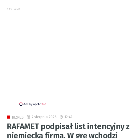
REKLAMA
7 sierpnia 2026
12:42
BIZNES
RAFAMET podpisał list intencyjny z
niemiecką firmą. W grę wchodzi